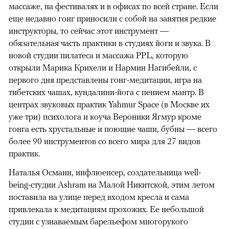
массаже, на фестивалях и в офисах по всей стране. Если
еще недавно гонг приносили с собой на занятия редкие
инструкторы, то сейчас этот инструмент —
обязательная часть практики в студиях йоги и звука. В
новой студии пилатеса и массажа PPL, которую
открыли Марика Крихели и Нармин Нагибейли, с
первого дня представлены гонг-медитации, игра на
тибетских чашах, кундалини-йога с пением мантр. В
центрах звуковых практик Yahmur Space (в Москве их
уже три) психолога и коуча Вероники Ягмур кроме
гонга есть хрустальные и поющие чаши, бубны — всего
более 90 инструментов со всего мира для 27 видов
практик.
Наталья Османн, инфлюенсер, создательница well-
being-студии Ashram на Малой Никитской, этим летом
поставила на улице перед входом кресла и сама
привлекала к медитациям прохожих. Ее небольшой
студии с узнаваемым барельефом многорукого