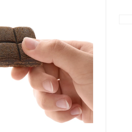
в идут в горы
не ради опасности, а
 свободы и внутреннего смысла.
тличают
психологическая
а, способность к самоконтролю и
ишения.
гает
иначе смотреть на эмоции
,
бранным.
Как т
выра
анском Каракоруме
погиб
всемирно
Вост
инист Нирмал Пурджа. Экспедиция
н возглавлял, попала под лавину на
ЧИТ
 спасатели обнаружили тела
й спецназовец шел к
 планировал стать первым