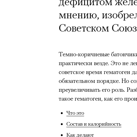
Почему для одни
дефицитом желе
горы становится
мнению, изобрел
готовы снова ри
Советском Союз
Психологи и аль
высота меняет ч
Темно-коричневые батончики
практически везде. Это не ле
тянет с новой си
советское время гематоген д
обязательном порядке. Но с
преувеличивать его роль. Раз
такое гематоген, как его прои
Подписывайтесь на телег
Что это
Состав и калорийность
Как делают