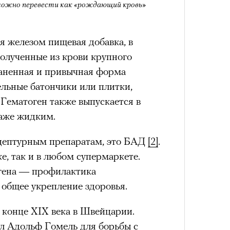
 можно перевести как «рождающий кровь»
им все 14 восьмитысячников
ислорода.
я железом пищевая добавка, в
 полученные из крови крупного
Умный
осваи
раненная и привычная форма
Trave
«РБК 
ельные батончики или плитки,
пров
Гематоген также выпускается в
даже жидким.
ецептурным препаратам, это БАД
[2]
.
е, так и в любом супермаркете.
гена — профилактика
общее укрепление здоровья.
 конце XIX века в Швейцарии.
л Адольф Гомель для борьбы с