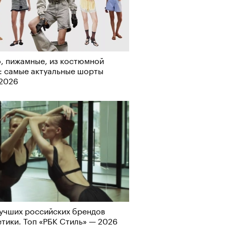
о ли прийти
офессиональный спорт без
, пижамные, из костюмной
, если вам 30
: самые актуальные шорты
-2026
учших российских брендов
тики. Топ «РБК Стиль» — 2026