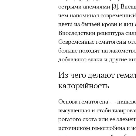
острыми анемиями
[3]
. Внеш
чем напоминал современный.
Нирмал Пурджа после рекордного во
мира. Катманду, 2019 год
цвета из бычьей крови и яиц
© NAVESH CHITRAKAR / REUTERS
Впоследствии рецептура силь
Современные гематогены отли
Статистика последних лет ос
больше походят на лакомство
опасность высотного альпини
добавляют злаки и другие ин
горах Австрии
погибли
309 ч
максимумом для региона. В 
Из чего делают гемат
несчастных случаев в горах
с
калорийность
Shimbun классифицирует их 
вести»). На Эвересте в 2024
Основа гематогена — пищев
альпинистов, а в 2025-м —
тр
высушенная и стабилизирова
сообщества стал октябрь 202
рогатого скота или ее элеме
Дхаулагири в Непале
сорвала
источником гемоглобина и же
опытных альпинистов. Год сп