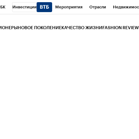
РБК
Инвестиции
Мероприятия
Отрасли
Недвижимос
и
Телеканал
РБК Вино
Спорт
Школа управления РБК
РБ
ЗИОНЕРЫ
НОВОЕ ПОКОЛЕНИЕ
КАЧЕСТВО ЖИЗНИ
FASHION REVIEW
РБК Life
Тренды
Визионеры
Национальные проекты
Горо
 Бизнес-среда
Дискуссионный клуб
Исследования
Кредитны
Газета
Спецпроекты СПб
Конференции СПб
Спецпроекты
трагентов
Политика
Экономика
Бизнес
Технологии и мед
ой валюты