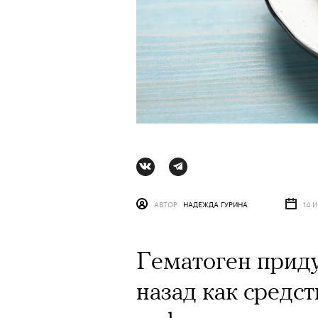
АВТОР
НАДЕЖДА ГУРИНА
14 
Гематоген приду
АВТОР
ВАЛЕРИЯ ДАВЫДОВА-КАЛАШНИК
назад как средст