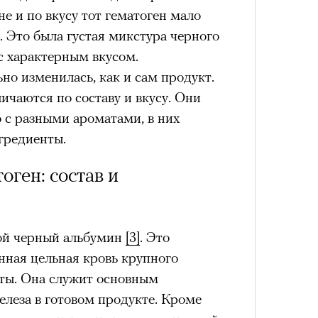
Кира 
не и по вкусу тот гематоген мало
доск
 Это была густая микстура черного
штук
схождения на 14 высочайших вершин
 с характерным вкусом.
но изменилась, как и сам продукт.
чаются по составу и вкусу. Они
обенно отчетливо показывает
 с разными ароматами, в них
зма и горного туризма. В 2024-м в
гредиенты.
еловек, что стало десятилетним
Японии в том же году жертвами
оген: состав и
тали
300 человек (издание The Asahi
как «погибших или пропавших без
Сможе
 году вершина
унесла
жизни восьми
отвеч
ой черный альбумин
[3]
. Это
оих
. Трагическим для российского
нная цельная кровь крупного
4 года, когда при восхождении на
нты. Она служит основным
сь и погибла
группа из пятерых
леза в готовом продукте. Кроме
устя на одном из самых опасных