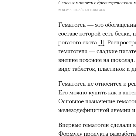
Слово гематоген с древнегреческого
человеком, дважды покоривш
© NEW AFRICA/SHUTTERSTOCK
планеты без использования к
00:00
/
00:00
Гематоген — это обогащенна
составе которой есть белки,
рогатого скота
[1]
. Распрост
гематогена — сладкие питат
внешне похожие на шоколад. 
виде таблеток, пластинок и 
Гематоген не относится к р
Его можно купить как в аптек
Основное назначение гемато
железодефицитной анемии и 
Впервые гематоген сделали в
Формулу продукта разработа