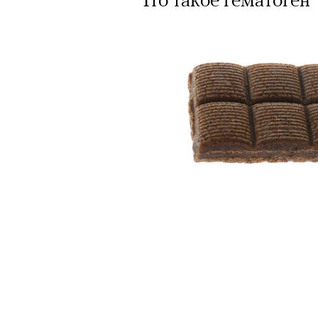
Большинство альпинисто
ради ощущения ясности
,
Успешных альпинистов о
устойчивость, дисциплин
готовность переносить л
Опыт восхождений помо
делая человека более со
30 июля 2026 года в пакист
известный непальский альп
из десяти человек, которую о
склоне Броуд-Пик. 2 августа
погибших. Бывший британски
историческому рекорду — он