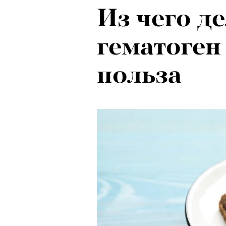
Из чего д
Психологи
гематоген 
почему тр
польза
останавли
в горы