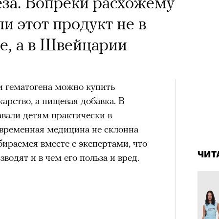
х первое восхождение в
за. Вопреки расхожему
тера
 последним, а другие
и этот продукт не в
сковать жизнью?
е, а в Швейцарии
пинисты объясняют, как
еловека и почему к ней
 гематогена можно купить
карство, а пищевая добавка. В
лой
авали детям практически в
овременная медицина не склонна
4 кол
Поче
пропу
бираемся вместе с экспертами, что
ЧИТ
зводят и в чем его польза и вред.
рам-канал «РБК Стиль»