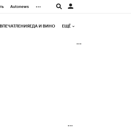
...
ть
Autonews
К Образование
ВПЕЧАТЛЕНИЯ
ЕДА И ВИНО
ЕЩЁ
д
Стиль
е рейтинги
иа
Финансы