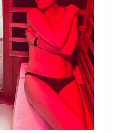
Кира 
доск
штук
Сможе
отвеч