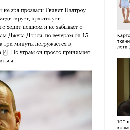
er не зря прозвали Гвинет Пэлтроу
нни Лиатар и Жереми
 медитирует, практикует
го ходит пешком и не забывает о
Лока
Карго
вам Джека Дорси, по вечерам он 15
бассе
ом на политическую актуальность —
ткани
на три минуты погружается в
пуст
лета
е Пьяццы Гранде
 [
4
]. По утрам он просто принимает
ма «Зеленые глаза» (Les Yeux
иться.
 Фанни Лиатар и Жереми Труиля.
рин» — отнюдь не байопик первого
а сноса многоквартирного
аине, которому было присвоено его
рину» в оригинальности: мы уже
игрантских семей (даже
100 л
косме
и в кому. В этом случае проблема со