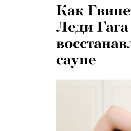
Как Гвине
Локарно-2
Леди Гага
показали 
восстанав
фестиваля
сауне
кино