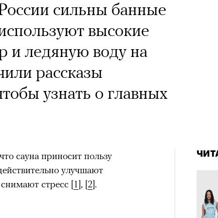
 Тыркин рассказывает о
В России сильны банные
на остросоциальные
 используют высокие
р и ледяную воду на
чили рассказы
чтобы узнать о главных
рам-канал «РБК Стиль»
Лока
4 кол
Корей
пропу
взро
ар и Жереми Труиля
ЧИТ
 что сауна приносит пользу
действительно улучшают
Грэя
 снимают стресс [
1
], [
2
].
рное: голливудские левые и черный