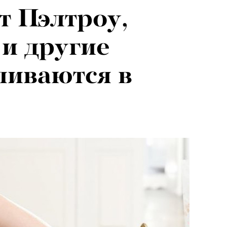
т Пэлтроу,
026: что
 и другие
на открытии
ливаются в
 авторского
«РБК 
пров