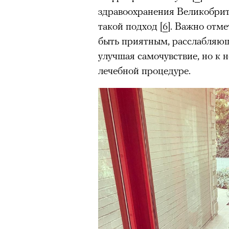
здравоохранения Великобрит
очнувшийся Нур) точно не б
такой подход [
6
]. Важно отм
обострения мигрантского кри
быть приятным, расслабляющ
улучшая самочувствие, но к н
лечебной процедуре.
Адресованн
добросерд
точно не б
дни очередн
мигрантск