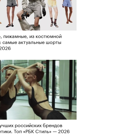
рно-2025: перестрелки в
, пижамные, из костюмной
йне и горизонтальные танцы в
: самые актуальные шорты
ыне
-2026
учших российских брендов
тики. Топ «РБК Стиль» — 2026