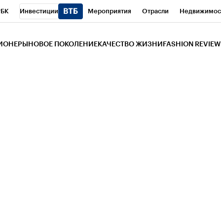
РБК
Инвестиции
Мероприятия
Отрасли
Недвижимос
и
Телеканал
РБК Вино
Спорт
Школа управления РБК
РБ
ЗИОНЕРЫ
НОВОЕ ПОКОЛЕНИЕ
КАЧЕСТВО ЖИЗНИ
FASHION REVIEW
РБК Life
Тренды
Визионеры
Национальные проекты
Горо
 Бизнес-среда
Дискуссионный клуб
Исследования
Кредитны
Газета
Спецпроекты СПб
Конференции СПб
Спецпроекты
трагентов
Политика
Экономика
Бизнес
Технологии и мед
ой валюты