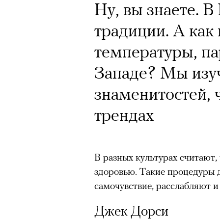
Кинокритик Стас
Ну, вы знаете. 
первых показах 
традиции. А как
темы
температуры, па
Западе? Мы изу
знаменитостей, 
трендах
Подписывайтесь на телег
Зеленые глаза» Фанни Лиат
В разных культурах считают,
здоровью. Такие процедуры 
«Бумажный тигр» Джеймса 
самочувствие, расслабляют и
«Охота» Уэйна Вапимуквы
Ретроспектива «Красное и че
Джек Дорси
список»