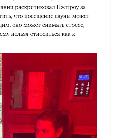
ании раскритиковал Пэлтроу за
удет лишним в дни очередного
етить, что посещение сауны может
зиса.
им, оно может снимать стресс,
ему нельзя относиться как к
Умный
осваи
Trave
ый европейцам
«РБК 
пров
ечный призыв
удет лишним в
ого обострения
ого кризиса.