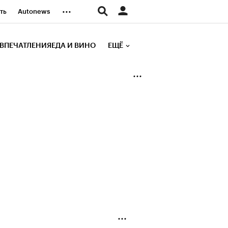
...
ть
Autonews
К Образование
ВПЕЧАТЛЕНИЯ
ЕДА И ВИНО
ЕЩЁ
д
Стиль
е рейтинги
иа
Финансы