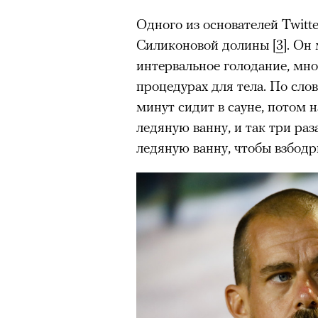
Одного из основателей Twitt
«Зеленые глаза» Фа
Силиконовой долины [
3
]. Он
Труиля
интервальное голодание, мно
процедурах для тела. По сло
Фестиваль открылся с намек
минут сидит в сауне, потом 
показом на огромном экран
ледяную ванну, и так три раза
камерного французского филь
ледяную ванну, чтобы взбодр
Verts) режиссерского дуэта
Прошлая их кинолента «Гага
космонавта в мире, а хроник
комплекса на парижской окр
имя.
Новый фильм уступает «Гага
видели кино про детей из эм
российских), которые впадал