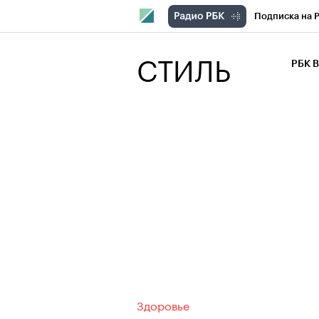
Подписка на 
РБК Компани
СТИЛЬ
РБК 
РБК Курсы
РБК Бизнес-с
Спецпроекты
Экономика
Здоровье