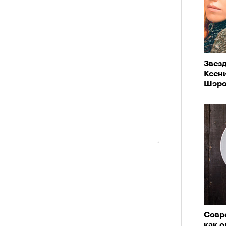
Звезд
Ксен
Шэро
Совр
как о