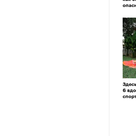
опас
Здесь
6 вд
спор