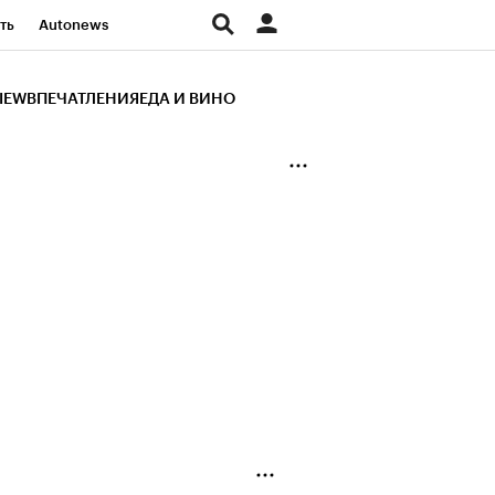
ть
Autonews
К Образование
IEW
ВПЕЧАТЛЕНИЯ
ЕДА И ВИНО
д
Стиль
Крипто
и
Франшизы
Газета
ов
Политика
ты