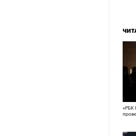
ЧИТ
«РБК 
пров