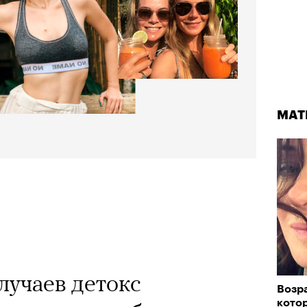
МАТ
лучаев детокс
Возра
кото