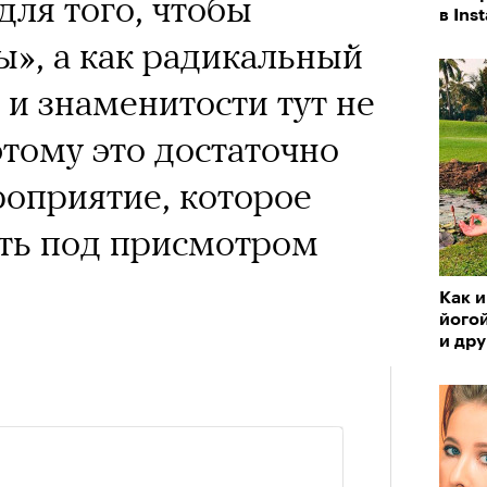
для того, чтобы
в Ins
ы», а как радикальный
 и знаменитости тут не
тому это достаточно
оприятие, которое
ть под присмотром
Как и
йогой
и дру