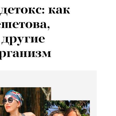
детокс: как
ешетова,
 другие
организм