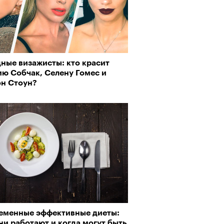
ные визажисты: кто красит
ию Собчак, Селену Гомес и
н Стоун?
еменные эффективные диеты:
ни работают и когда могут быть