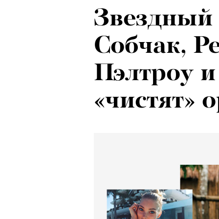
Звездный 
Собчак, Р
Пэлтроу и
«чистят» 