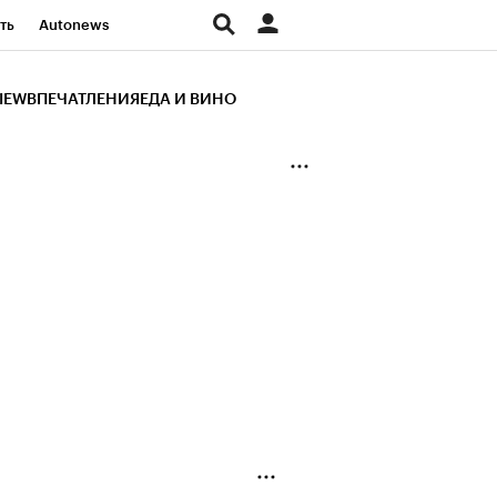
ть
Autonews
К Образование
IEW
ВПЕЧАТЛЕНИЯ
ЕДА И ВИНО
д
Стиль
Крипто
и
Франшизы
Газета
ов
Политика
ты