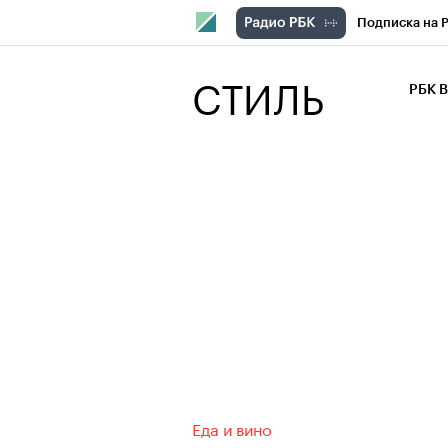
Подписка на 
РБК Компани
СТИЛЬ
РБК 
РБК Курсы
РБК Бизнес-с
Спецпроекты
Экономика
Еда и вино