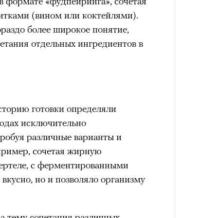
в формате «фудпейринга», сочетая
итками (вином или коктейлями).
раздо более широкое понятие,
четания отдельных ингредиентов в
сторию готовки определяли
людах исключительно
робуя различные варианты и
пример, сочетая жирную
вертеле, с ферментированными
 вкусно, но и позволяло организму
 тему сочетания различных