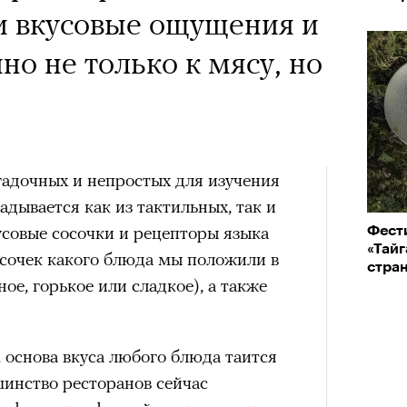
и вкусовые ощущения и
но не только к мясу, но
гадочных и непростых для изучения
ладывается как из тактильных, так и
совые сосочки и рецепторы языка
Фест
«Тайг
усочек какого блюда мы положили в
стра
ное, горькое или сладкое), а также
, основа вкуса любого блюда таится
шинство ресторанов сейчас