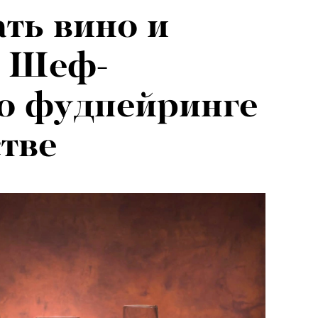
ать вино и
. Шеф-
о фудпейринге
стве