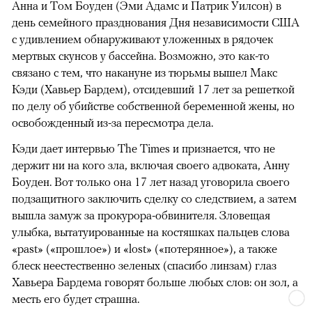
Анна и Том Боуден (Эми Адамс и Патрик Уилсон) в
день семейного празднования Дня независимости США
с удивлением обнаруживают уложенных в рядочек
мертвых скунсов у бассейна. Возможно, это как-то
связано с тем, что накануне из тюрьмы вышел Макс
Кэди (Хавьер Бардем), отсидевший 17 лет за решеткой
по делу об убийстве собственной беременной жены, но
освобожденный из-за пересмотра дела.
Кэди дает интервью The Times и признается, что не
держит ни на кого зла, включая своего адвоката, Анну
Боуден. Вот только она 17 лет назад уговорила своего
подзащитного заключить сделку со следствием, а затем
вышла замуж за прокурора-обвинителя. Зловещая
улыбка, вытатуированные на костяшках пальцев слова
«past» («прошлое») и «lost» («потерянное»), а также
блеск неестественно зеленых (спасибо линзам) глаз
Хавьера Бардема говорят больше любых слов: он зол, а
месть его будет страшна.