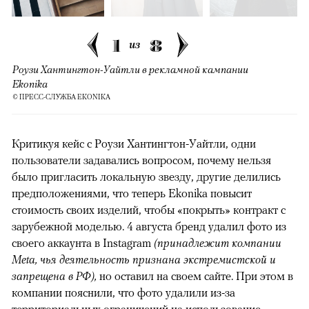
1
8
из
Роузи Хантингтон-Уайтли в рекламной кампании
Ekonika
© ПРЕСС-СЛУЖБА EKONIKA
Критикуя кейс с Роузи Хантингтон-Уайтли, одни
пользователи задавались вопросом, почему нельзя
было пригласить локальную звезду, другие делились
предположениями, что теперь Ekonika повысит
стоимость своих изделий, чтобы «покрыть» контракт с
зарубежной моделью. 4 августа бренд удалил фото из
своего аккаунта в Instagram
(принадлежит компании
Meta, чья деятельность признана экстремистской и
запрещена в РФ),
но оставил на своем сайте. При этом в
компании пояснили, что фото удалили из-за
территориальных ограничений на использование