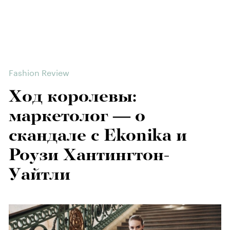
Fashion Review
Ход королевы:
маркетолог — о
скандале с Ekonika и
Роузи Хантингтон-
Уайтли