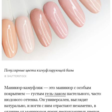
00:00
/
00:00
Популярные цвета камуфлирующей базы
© SHUTTERSTOCK
Маникюр-камуфляж — это маникюр с особым
покрытием — густым
гель-лаком
пастельного, часто
нюдового оттенка. Он универсален, выглядит
натурально, и ногти с ним отрастают незаметно, в
отличие от маникюров ярких нестандартных цветов.