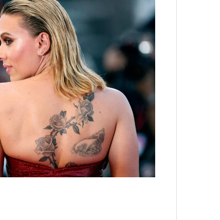
4 кол
пропу
Карго
ткани