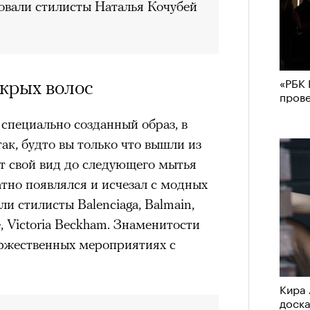
овали стилисты
Наталья Кочубей
«РБК 
крых волос
пров
специально созданный образ, в
ак, будто вы только что вышли из
т свой вид до следующего мытья
тно появлялся и исчезал с модных
и стилисты Balenciaga, Balmain,
, Victoria Beckham. Знаменитости
оржественных мероприятиях с
Кира 
доск