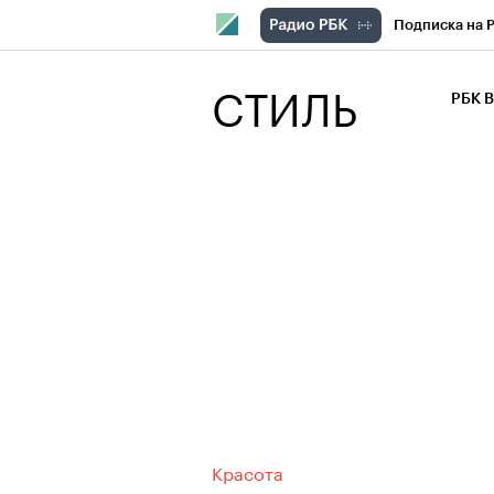
Подписка на 
РБК Компани
СТИЛЬ
РБК 
РБК Курсы
РБК Бизнес-с
Спецпроекты
Экономика
Красота