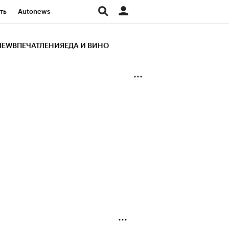
ть
Autonews
К Образование
IEW
ВПЕЧАТЛЕНИЯ
ЕДА И ВИНО
д
Стиль
Крипто
и
Франшизы
Газета
ов
Политика
ты