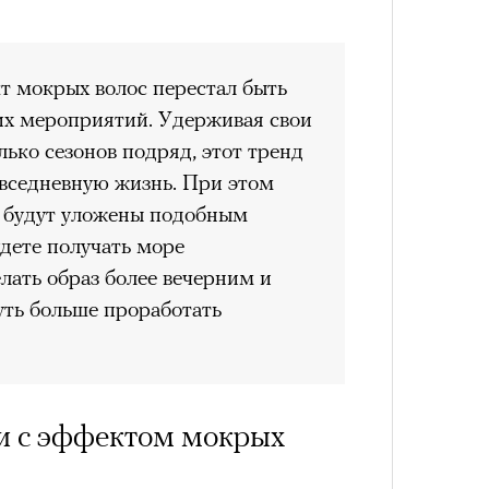
лета
 мокрых волос перестал быть
их мероприятий. Удерживая свои
лько сезонов подряд, этот тренд
вседневную жизнь. При этом
ы будут уложены подобным
дете получать море
лать образ более вечерним и
100 л
уть больше проработать
косме
ки с эффектом мокрых