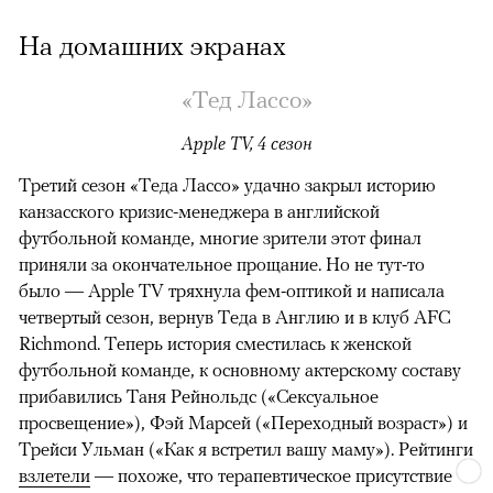
На домашних экранах
«Тед Лассо»
Apple TV, 4 сезон
Третий сезон «Теда Лассо» удачно закрыл историю
канзасского кризис-менеджера в английской
футбольной команде, многие зрители этот финал
приняли за окончательное прощание. Но не тут-то
было — Apple TV тряхнула фем-оптикой и написала
четвертый сезон, вернув Теда в Англию и в клуб AFC
Richmond. Теперь история сместилась к женской
футбольной команде, к основному актерскому составу
прибавились Таня Рейнольдс («Сексуальное
просвещение»), Фэй Марсей («Переходный возраст») и
00:00
/
00:00
Трейси Ульман («Как я встретил вашу маму»). Рейтинги
взлетели
— похоже, что терапевтическое присутствие