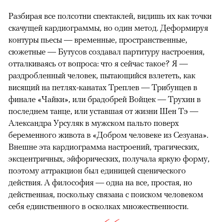
Разбирая все полсотни спектаклей, видишь их как точки
скачущей кардиограммы, но один метод. Деформируя
контуры пьесы — временные, пространственные,
сюжетные — Бутусов создавал партитуру настроения,
отталкиваясь от вопроса: что я сейчас такое? Я —
раздробленный человек, пытающийся взлететь, как
висящий на петлях-канатах Треплев — Трибунцев в
финале «Чайки», или брадобрей Войцек — Трухин в
последнем танце, или уставшая от жизни Шен Тэ —
Александра Урсуляк в мужском пальто поверх
беременного живота в «Добром человеке из Сезуана».
Внешне эта кардиограмма настроений, трагических,
эксцентричных, эйфорических, получала яркую форму,
поэтому аттракцион был единицей сценического
действия. А философия — одна на все, простая, но
действенная, поскольку связана с поиском человеком
себя единственного в осколках множественности.