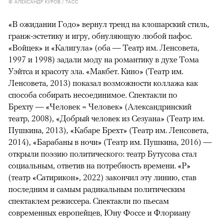
© АЛЕКСАНДР КУРОВ / ТАСС
«В ожидании Годо» вернул тренд на клошарский стиль,
гранж-эстетику и игру, обнуляющую любой пафос.
«Войцек» и «Калигула» (оба — Театр им. Ленсовета,
1997 и 1998) задали моду на романтику в духе Тома
Уэйтса и красоту зла. «Макбет. Кино» (Театр им.
Ленсовета, 2013) показал возможности коллажа как
способа собирать несоединимое. Спектакли по
Брехту — «Человек = Человек» (Александринский
театр, 2008), «Добрый человек из Сезуана» (Театр им.
Пушкина, 2013), «Кабаре Брехт» (Театр им. Ленсовета,
2014), «Барабаны в ночи» (Театр им. Пушкина, 2016) —
открыли поэзию политического: театр Бутусова стал
социальным, ответив на потребность времени. «Р»
(театр «Сатирикон», 2022) закончил эту линию, став
последним и самым радикальным политическим
спектаклем режиссера. Спектакли по пьесам
современных европейцев, Юну Фоссе и Флориану