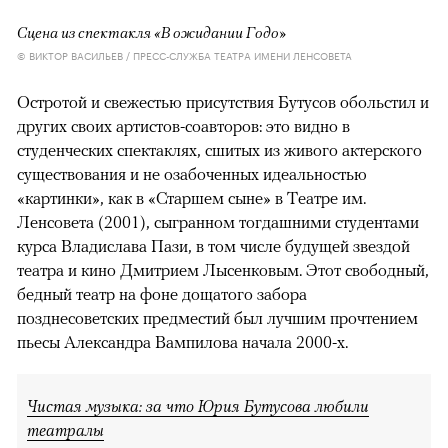
Сцена из спектакля «В ожидании Годо»
© ВИКТОР ВАСИЛЬЕВ / ПРЕСС-СЛУЖБА ТЕАТРА ИМЕНИ ЛЕНСОВЕТА
Остротой и свежестью присутствия Бутусов обольстил и
других своих артистов-соавторов: это видно в
студенческих спектаклях, сшитых из живого актерского
существования и не озабоченных идеальностью
«картинки», как в «Старшем сыне» в Театре им.
Ленсовета (2001), сыгранном тогдашними студентами
курса Владислава Пази, в том числе будущей звездой
театра и кино Дмитрием Лысенковым. Этот свободный,
бедный театр на фоне дощатого забора
позднесоветских предместий был лучшим прочтением
пьесы Александра Вампилова начала 2000-х.
Чистая музыка: за что Юрия Бутусова любили
театралы