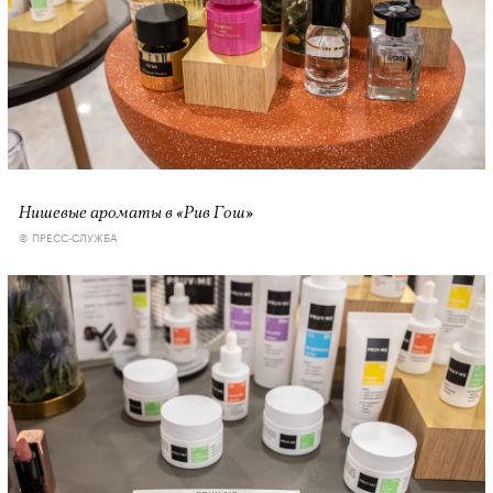
00:00
/
00:00
Нишевые ароматы в «Рив Гош»
© ПРЕСС-СЛУЖБА