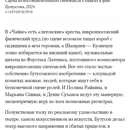
Сцена из восстановленного спектакля «Чайка» Юрия
Бутусова, 2026
© СЕРГЕЙ ПЕТРОВ
В «Чайке» есть «литовские» кресты, някрошюсовский
физический труд (по сцене волоком тащат короб с
сидящими в нем героями, а Шамраев — Кузнецов
ловко взбирается на висящий канат), музыкальные
цитаты из Фаустаса Латенаса, постоянного композитора
някрошюсовских спектаклей. Все это стало частью
собственно бутусовского изобретения — клоунадой
помятых жизнью людей, которые ищут себя в
бесконечной смене ролей. И Полина Райкина, и
Марьяна Спивак, и Денис Суханов ведут эту манерную,
эксцентричную игру во всех возможных регистрах.
Почувствовав тоску по реальному удовольствию в
театре, самом искусственном из искусств, Бутусов делал
театр высокого напряжения и сбитых прицелов, в