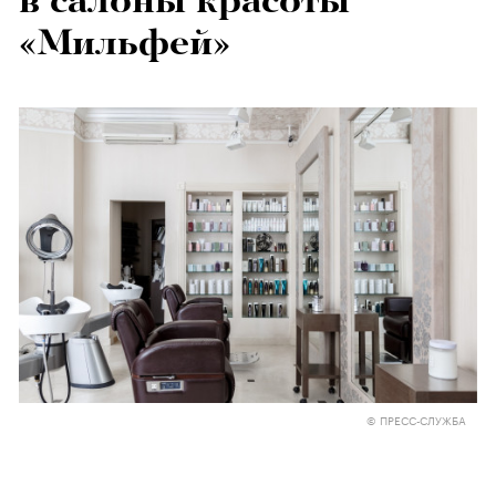
в салоны красоты
«Мильфей»
© ПРЕСС-СЛУЖБА