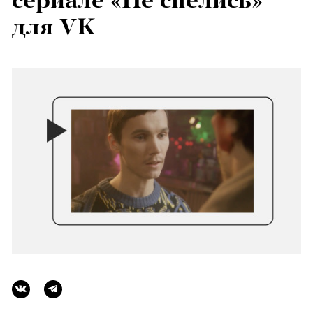
сериале «Не спелись»
для VK