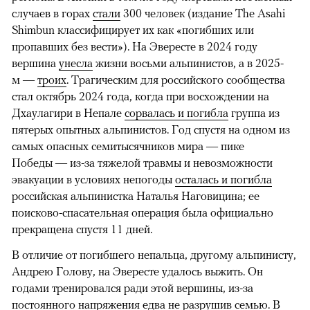
случаев в горах
стали
300 человек (издание The Asahi
Shimbun классифицирует их как «погибших или
пропавших без вести»). На Эвересте в 2024 году
вершина
унесла
жизни восьми альпинистов, а в 2025-
м —
троих
. Трагическим для российского сообщества
стал октябрь 2024 года, когда при восхождении на
Дхаулагири в Непале
сорвалась и погибла
группа из
пятерых опытных альпинистов. Год спустя на одном из
самых опасных семитысячников мира — пике
Победы — из-за тяжелой травмы и невозможности
эвакуации в условиях непогоды
осталась и погибла
российская альпинистка Наталья Наговицина; ее
поисково-спасательная операция была официально
прекращена спустя 11 дней.
В отличие от погибшего непальца, другому альпинисту,
Андрею Голову, на Эвересте удалось выжить. Он
годами тренировался ради этой вершины, из-за
постоянного напряжения едва не разрушив семью. В