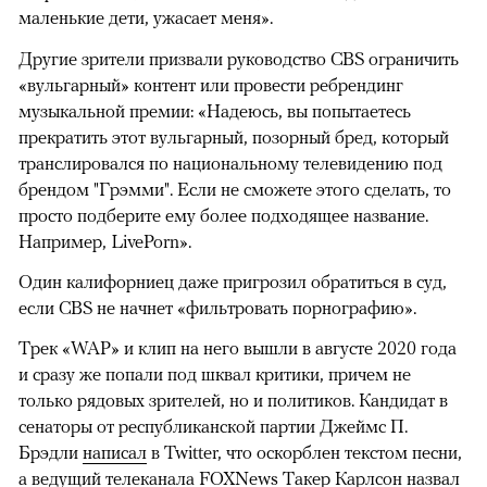
маленькие дети, ужасает меня».
Другие зрители призвали руководство CBS ограничить
«вульгарный» контент или провести ребрендинг
музыкальной премии: «Надеюсь, вы попытаетесь
прекратить этот вульгарный, позорный бред, который
транслировался по национальному телевидению под
брендом "Грэмми". Если не сможете этого сделать, то
просто подберите ему более подходящее название.
Например, LivePorn».
Один калифорниец даже пригрозил обратиться в суд,
00:00
/
00:00
если CBS не начнет «фильтровать порнографию».
Трек «WAP» и клип на него вышли в августе 2020 года
и сразу же попали под шквал критики, причем не
только рядовых зрителей, но и политиков. Кандидат в
сенаторы от республиканской партии Джеймс П.
Брэдли
написал
в Twitter, что оскорблен текстом песни,
а ведущий телеканала FOXNews Такер Карлсон
назвал