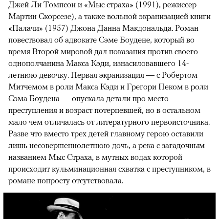
Джей Ли Томпсон и «Мыс страха» (1991), режиссер
Мартин Скорсезе), а также вольной экранизацией книги
«Палачи» (1957) Джона Данна Макдональда. Роман
повествовал об адвокате Сэме Боудене, который во
время Второй мировой дал показания против своего
однополчанина Макса Кэди, изнасиловавшего 14-
летнюю девочку. Первая экранизация — с Робертом
Митчемом в роли Макса Кэди и Грегори Пеком в роли
Сэма Боудена — опускала детали про место
преступления и возраст потерпевшей, но в остальном
мало чем отличалась от литературного первоисточника.
Разве что вместо трех детей главному герою оставили
лишь несовершеннолетнюю дочь, а река с загадочным
названием Мыс Страха, в мутных водах которой
происходит кульминационная схватка с преступником, в
романе попросту отсутствовала.