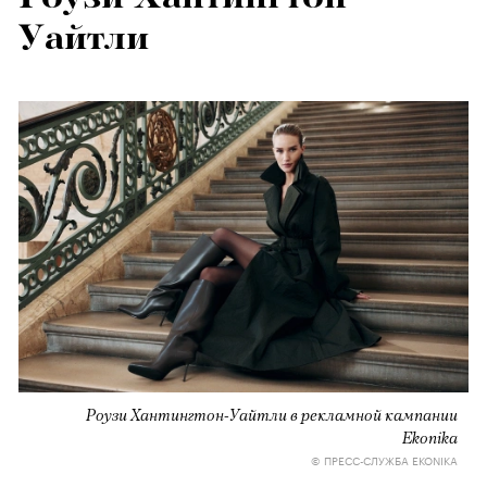
Уайтли
Роузи Хантингтон-Уайтли в рекламной кампании
Ekonika
© ПРЕСС-СЛУЖБА EKONIKA