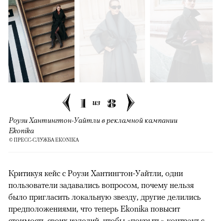
1
8
из
Роузи Хантингтон-Уайтли в рекламной кампании
Ekonika
© ПРЕСС-СЛУЖБА EKONIKA
Критикуя кейс с Роузи Хантингтон-Уайтли, одни
пользователи задавались вопросом, почему нельзя
было пригласить локальную звезду, другие делились
предположениями, что теперь Ekonika повысит
стоимость своих изделий, чтобы «покрыть» контракт с