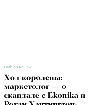
Fashion Review
Ход королевы:
маркетолог — о
скандале с Ekonika и
Роузи Хантингтон-