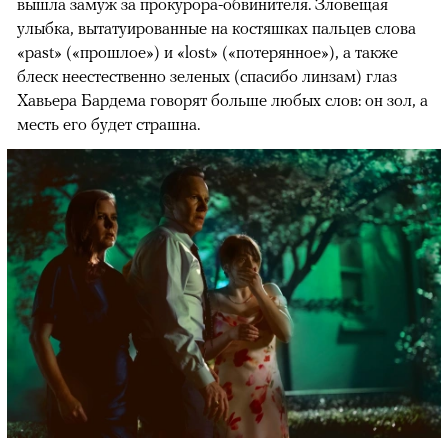
вышла замуж за прокурора-обвинителя. Зловещая
улыбка, вытатуированные на костяшках пальцев слова
«past» («прошлое») и «lost» («потерянное»), а также
блеск неестественно зеленых (спасибо линзам) глаз
Хавьера Бардема говорят больше любых слов: он зол, а
месть его будет страшна.