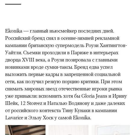
Ekonika — главный ньюсмейкер последних дней.
Российский бренд снял в осенне-зимней рекламной
кампании британскую супермодель Роузи Хантингтон-
Уайтли. Cъемки проходили в Париже в интерьерах
дворца XVIII века, а Роузи позировала с главными
новинками вроде сумки-таксы. Бренд едва успел
выложить первые кадры в запрещенной социальной
сети, как получил резкую порцию критики. При этом
снимать мировых звезд отечественные игроки рынка
уже привыкли: вспомнить хотя бы Gloria Jeans и Ирину
Шейк, 12 Storeez и Наталью Водянову и даже далеких
от российского контекста Тину Кунаки в кампании
Lavarice и Эльзу Хоск у самой Ekonika.