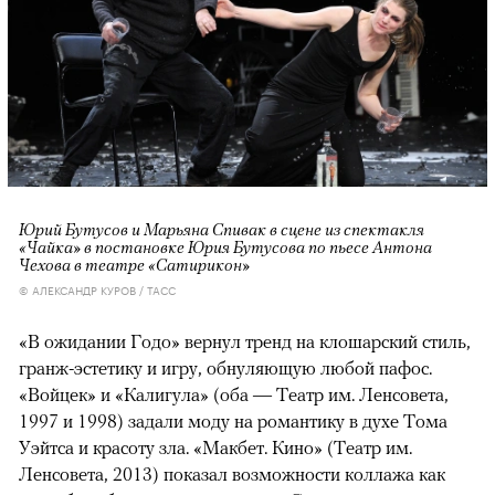
Юрий Бутусов и Марьяна Спивак в сцене из спектакля
«Чайка» в постановке Юрия Бутусова по пьесе Антона
Чехова в театре «Сатирикон»
© АЛЕКСАНДР КУРОВ / ТАСС
«В ожидании Годо» вернул тренд на клошарский стиль,
гранж-эстетику и игру, обнуляющую любой пафос.
«Войцек» и «Калигула» (оба — Театр им. Ленсовета,
1997 и 1998) задали моду на романтику в духе Тома
Уэйтса и красоту зла. «Макбет. Кино» (Театр им.
Ленсовета, 2013) показал возможности коллажа как