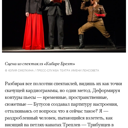
Сцена из спектакля «Кабаре Брехт»
© ЮЛИЯ СМЕЛКИНА / ПРЕСС-СЛУЖБА ТЕАТРА ИМЕНИ ЛЕНСОВЕТА
Разбирая все полсотни спектаклей, видишь их как точки
скачущей кардиограммы, но один метод. Деформируя
контуры пьесы — временные, пространственные,
сюжетные — Бутусов создавал партитуру настроения,
отталкиваясь от вопроса: что я сейчас такое? Я —
раздробленный человек, пытающийся взлететь, как
висящий на петлях-канатах Треплев — Трибунцев в