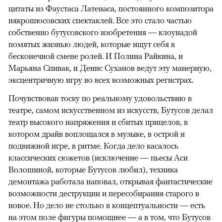
цитаты из Фаустаса Латенаса, постоянного композитора
някрошюсовских спектаклей. Все это стало частью
собственно бутусовского изобретения — клоунадой
помятых жизнью людей, которые ищут себя в
бесконечной смене ролей. И Полина Райкина, и
Марьяна Спивак, и Денис Суханов ведут эту манерную,
эксцентричную игру во всех возможных регистрах.
Почувствовав тоску по реальному удовольствию в
театре, самом искусственном из искусств, Бутусов делал
театр высокого напряжения и сбитых прицелов, в
котором драйв воплощался в музыке, в острой и
подвижной игре, в ритме. Когда дело касалось
классических сюжетов (исключение — пьесы Аси
Волошиной, которые Бутусов любил), техника
демонтажа работала наповал, открывая фантастические
возможности деструкции и пересобирания старого в
новое. Но дело не столько в концептуальности — есть
на этом поле фигуры помощнее — а в том, что Бутусов