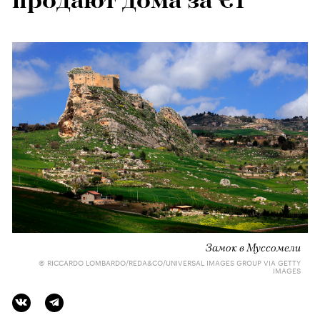
продают дома за €1
Замок в Муссомели
© RICCARDO LOMBARDO/REDA&CO/UNIVERSAL IMAGES GROUP VIA GETTY
IMAGES