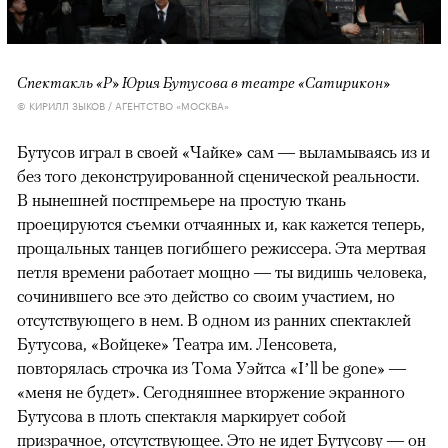
Спектакль «Р» Юрия Бутусова в театре «Сатирикон»
© КИРИЛЛ ЗЫКОВ / АГЕНТСТВО «МОСКВА»
Бутусов играл в своей «Чайке» сам — выламываясь из и
без того деконструированной сценической реальности.
В нынешней постпремьере на простую ткань
проецируются съемки отчаянных и, как кажется теперь,
прощальных танцев погибшего режиссера. Эта мертвая
петля времени работает мощно — ты видишь человека,
сочинившего все это действо со своим участием, но
отсутствующего в нем. В одном из ранних спектаклей
Бутусова, «Войцеке» Театра им. Ленсовета,
повторялась строчка из Тома Уэйтса «I’ll be gone» —
«меня не будет». Сегодняшнее вторжение экранного
Бутусова в плоть спектакля маркирует собой
призрачное, отсутствующее. Это не идет Бутусову — он