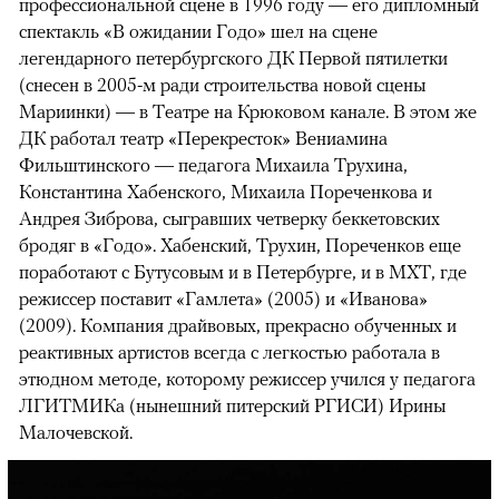
профессиональной сцене в 1996 году — его дипломный
спектакль «В ожидании Годо» шел на сцене
легендарного петербургского ДК Первой пятилетки
(снесен в 2005-м ради строительства новой сцены
Мариинки) — в Театре на Крюковом канале. В этом же
ДК работал театр «Перекресток» Вениамина
Фильштинского — педагога Михаила Трухина,
Константина Хабенского, Михаила Пореченкова и
Андрея Зиброва, сыгравших четверку беккетовских
бродяг в «Годо». Хабенский, Трухин, Пореченков еще
поработают с Бутусовым и в Петербурге, и в МХТ, где
режиссер поставит «Гамлета» (2005) и «Иванова»
(2009). Компания драйвовых, прекрасно обученных и
реактивных артистов всегда с легкостью работала в
этюдном методе, которому режиссер учился у педагога
ЛГИТМИКа (нынешний питерский РГИСИ) Ирины
Малочевской.