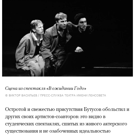
Сцена из спектакля «В ожидании Годо»
© ВИКТОР ВАСИЛЬЕВ / ПРЕСС-СЛУЖБА ТЕАТРА ИМЕНИ ЛЕНСОВЕТА
Остротой и свежестью присутствия Бутусов обольстил и
других своих артистов-соавторов: это видно в
студенческих спектаклях, сшитых из живого актерского
существования и не озабоченных идеальностью