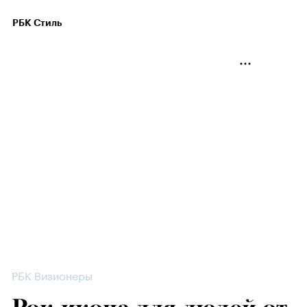
РБК Стиль
РБК Визионеры
Рок-икона для людей от