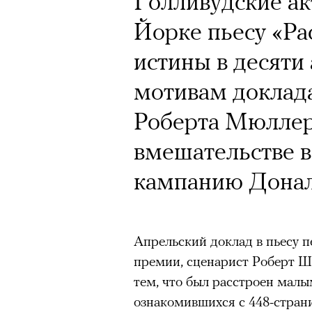
Голливудские ак
Почему для одни
Кинокритик Стас
Йорке пьесу «Ра
горы становится
первых показах 
истины в десяти
готовы снова ри
темы
мотивам доклад
Психологи и аль
Роберта Мюллер
высота меняет ч
вмешательстве 
тянет с новой си
Подписывайтесь на телег
кампанию Донал
Зеленые глаза» Фанни Лиат
Апрельский доклад в пьесу 
«Бумажный тигр» Джеймса 
Подписывайтесь на телег
премии, сценарист Роберт Ш
«Охота» Уэйна Вапимуквы
тем, что был расстроен мал
Ретроспектива «Красное и че
ознакомившихся с 448-стра
список»