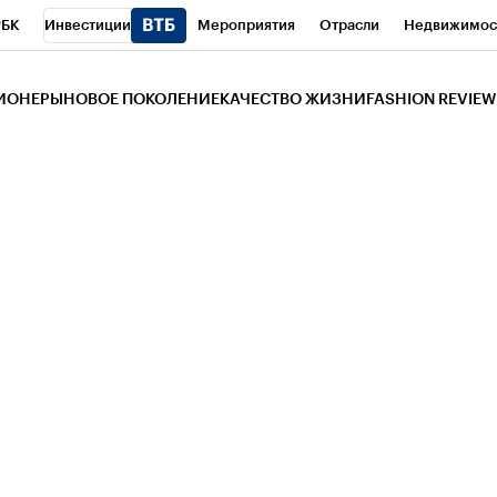
РБК
Инвестиции
Мероприятия
Отрасли
Недвижимос
и
Телеканал
РБК Вино
Спорт
Школа управления РБК
РБ
ЗИОНЕРЫ
НОВОЕ ПОКОЛЕНИЕ
КАЧЕСТВО ЖИЗНИ
FASHION REVIEW
РБК Life
Тренды
Визионеры
Национальные проекты
Горо
 Бизнес-среда
Дискуссионный клуб
Исследования
Кредитны
Газета
Спецпроекты СПб
Конференции СПб
Спецпроекты
трагентов
Политика
Экономика
Бизнес
Технологии и мед
ой валюты