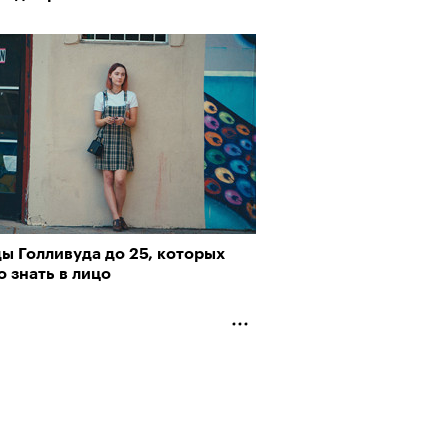
пии
ы Голливуда до 25, которых
рно-2025: объединение двух
 знать в лицо
му важны гормоны стресса
 и мир, в котором нет
слых