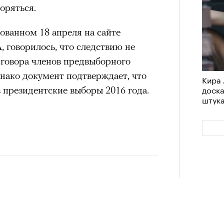
торяться.
им все 14 восьмитысячников
удет лишним в дни очередного
ислорода.
зиса.
ованном 18 апреля на сайте
говорилось, что следствию не
сговора членов предвыборного
нако документ подтверждает, что
ый европейцам
Кира 
Сможе
доск
 президентские выборы 2016 года.
отвеч
«РБК 
штук
пров
ечный призыв
удет лишним в
ого обострения
ого кризиса.