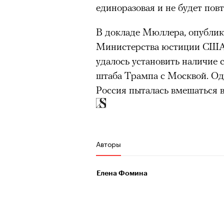
единоразовая и не будет пов
человеком, дважды покоривш
очнувшийся Нур) точно не б
планеты без использования к
обострения мигрантского кри
В докладе Мюллера, опублик
Министерства юстиции США, 
удалось установить наличие 
штаба Трампа с Москвой. Од
Адресованн
Россия пыталась вмешаться в
добросерд
точно не б
Авторы
дни очередн
Елена Фомина
мигрантск