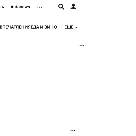
...
ть
Autonews
К Образование
ВПЕЧАТЛЕНИЯ
ЕДА И ВИНО
ЕЩЁ
д
Стиль
е рейтинги
иа
Финансы