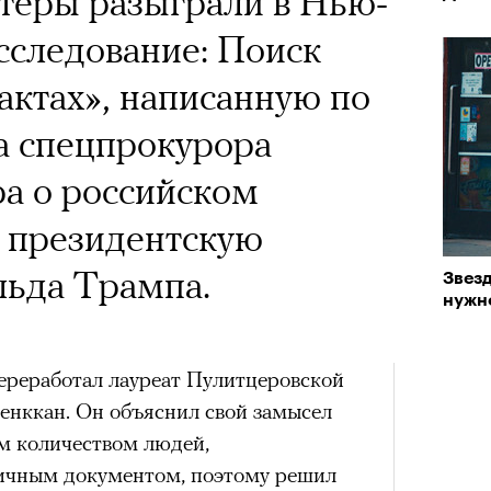
теры разыграли в Нью-
х первое восхождение в
 Тыркин рассказывает о
тера
сследование: Поиск
 последним, а другие
на остросоциальные
 актах», написанную по
сковать жизнью?
а спецпрокурора
пинисты объясняют, как
а о российском
еловека и почему к ней
в президентскую
лой
рам-канал «РБК Стиль»
ьда Трампа.
Звезд
Лока
нужно
Поче
Корей
взро
ар и Жереми Труиля
переработал лауреат Пулитцеровской
Грэя
рам-канал «РБК Стиль»
енккан. Он объяснил свой замысел
ым количеством людей,
рное: голливудские левые и черный
ничным документом, поэтому решил