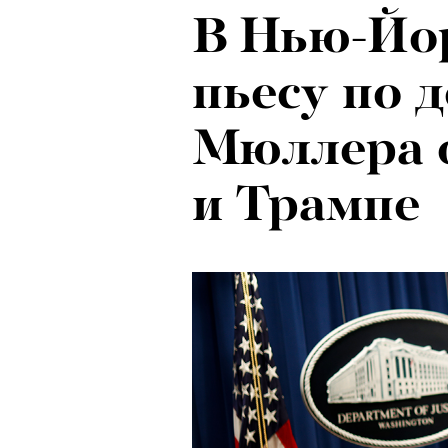
В Нью-Йо
Психологи
Локарно-2
пьесу по 
почему тр
показали 
Мюллера 
останавли
фестиваля
и Трампе
в горы
кино