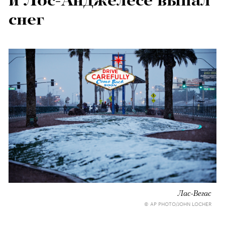
и Лос-Анджелесе выпал
снег
Лас-Вегас
© AP PHOTO/JOHN LOCHER