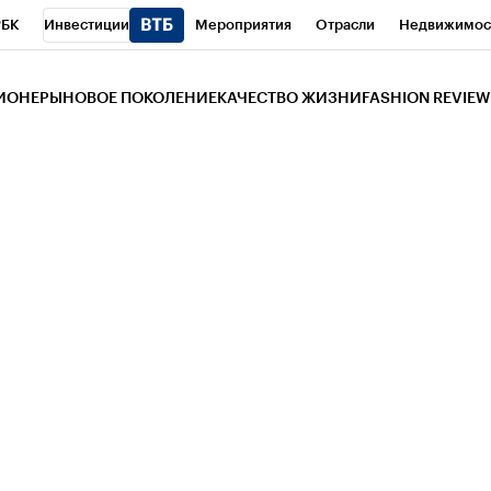
РБК
Инвестиции
Мероприятия
Отрасли
Недвижимос
и
Телеканал
РБК Вино
Спорт
Школа управления РБК
РБ
ЗИОНЕРЫ
НОВОЕ ПОКОЛЕНИЕ
КАЧЕСТВО ЖИЗНИ
FASHION REVIEW
РБК Life
Тренды
Визионеры
Национальные проекты
Горо
 Бизнес-среда
Дискуссионный клуб
Исследования
Кредитны
Газета
Спецпроекты СПб
Конференции СПб
Спецпроекты
трагентов
Политика
Экономика
Бизнес
Технологии и мед
ой валюты