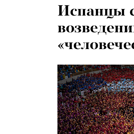
Испанцы 
возведени
«человече