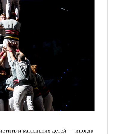
лета
100 л
косме
метить и маленьких детей — иногда