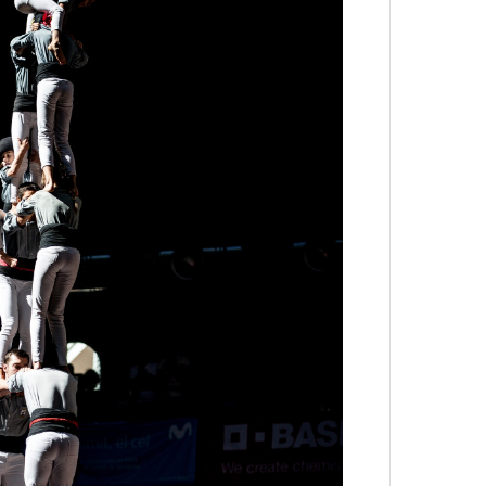
4 кол
пропу
Карго
ткани