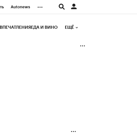
...
ть
Autonews
К Образование
ВПЕЧАТЛЕНИЯ
ЕДА И ВИНО
ЕЩЁ
д
Стиль
е рейтинги
иа
Финансы