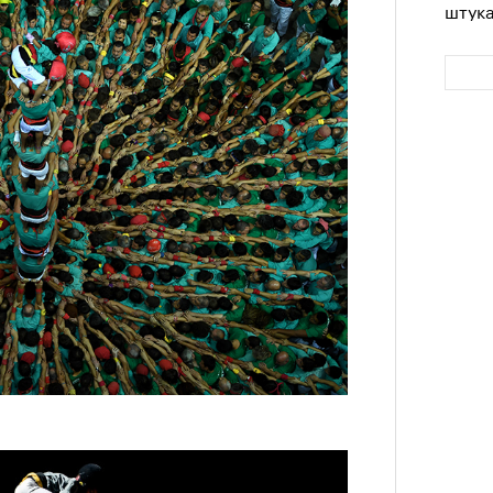
штук
Сможе
отвеч