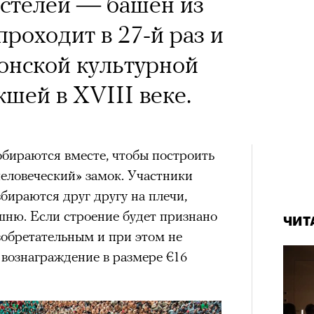
астелей — башен из
роходит в 27-й раз и
лонской культурной
кшей в XVIII веке.
обираются вместе, чтобы построить
еловеческий» замок. Участники
бираются друг другу на плечи,
ню. Если строение будет признано
ЧИТ
обретательным и при этом не
 вознаграждение в размере €16