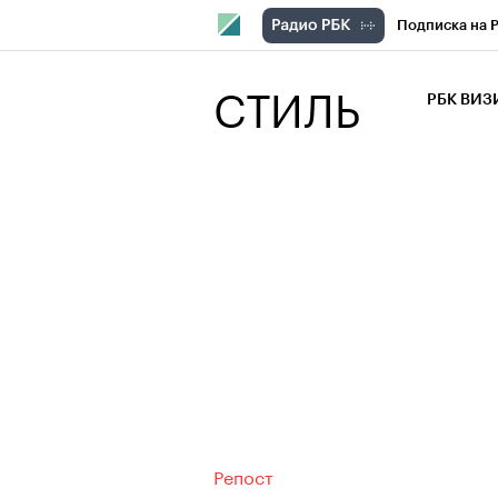
Подписка на 
РБК Компани
СТИЛЬ
РБК ВИ
РБК Курсы
Крипто
РБК
Франшизы
Проверка кон
Рынок наличн
Репост