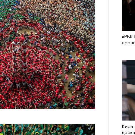
«РБК 
пров
Кира 
доск