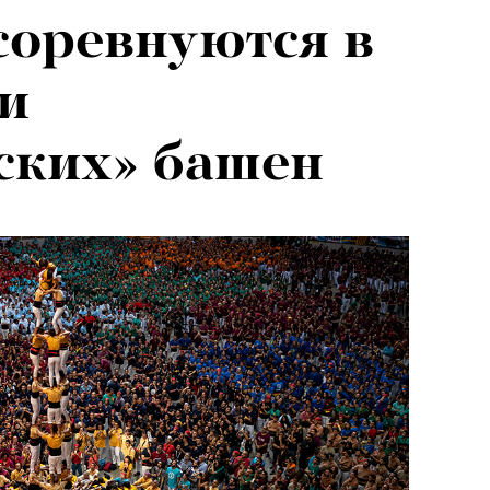
соревнуются в
и
ских» башен