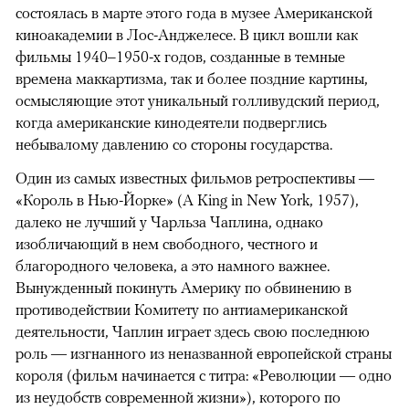
состоялась в марте этого года в музее Американской
киноакадемии в Лос-Анджелесе. В цикл вошли как
фильмы 1940–1950-х годов, созданные в темные
времена маккартизма, так и более поздние картины,
осмысляющие этот уникальный голливудский период,
когда американские кинодеятели подверглись
небывалому давлению со стороны государства.
Один из самых известных фильмов ретроспективы —
«Король в Нью-Йорке» (A King in New York, 1957),
далеко не лучший у Чарльза Чаплина, однако
изобличающий в нем свободного, честного и
благородного человека, а это намного важнее.
Вынужденный покинуть Америку по обвинению в
противодействии Комитету по антиамериканской
деятельности, Чаплин играет здесь свою последнюю
роль — изгнанного из неназванной европейской страны
короля (фильм начинается с титра: «Революции — одно
из неудобств современной жизни»), которого по