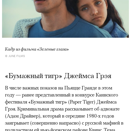
Кадр из фильма «Зеленые глаза»
© JUNE FILMS
«Бумажный тигр» Джеймса Грэя
В числе важных показов на Пьяцце Гранде в этом
году — ранее представленный в конкурсе Каннского
фестиваля «Бумажный тигр» (Paper Tiger) Джеймса
Грэя. Криминальная драма рассказывает об адвокате
(Адам Драйвер), который в середине 1980-х годов
заигрывает (совершенно напрасно) с русской мафией в
подвластном ей нью-йоркском районе Квинс. Тема