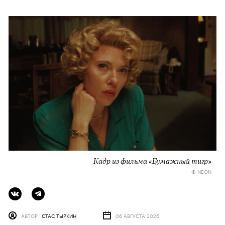
Кадр из фильма «Бумажный тигр»
© NEON
АВТОР
СТАС ТЫРКИН
06 АВГУСТА 2026