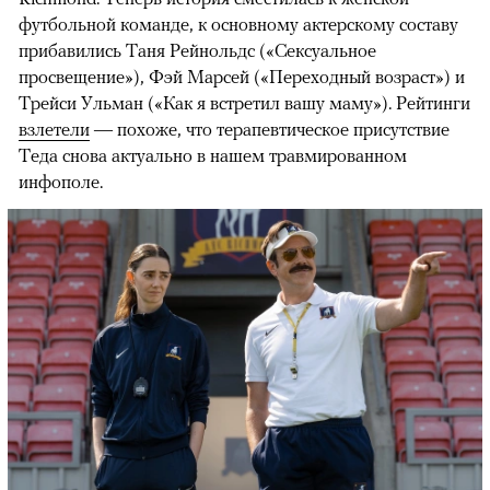
футбольной команде, к основному актерскому составу
прибавились Таня Рейнольдс («Сексуальное
просвещение»), Фэй Марсей («Переходный возраст») и
00:00
/
00:00
Трейси Ульман («Как я встретил вашу маму»). Рейтинги
взлетели
— похоже, что терапевтическое присутствие
Теда снова актуально в нашем травмированном
инфополе.