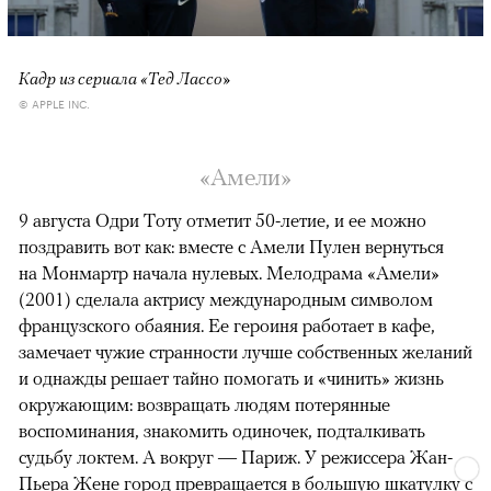
Кадр из сериала «Тед Лассо»
© APPLE INC.
«Амели»
9 августа Одри Тоту отметит 50-летие, и ее можно
поздравить вот как: вместе с Амели Пулен вернуться
на Монмартр начала нулевых. Мелодрама «Амели»
(2001) сделала актрису международным символом
французского обаяния. Ее героиня работает в кафе,
замечает чужие странности лучше собственных желаний
и однажды решает тайно помогать и «чинить» жизнь
окружающим: возвращать людям потерянные
воспоминания, знакомить одиночек, подталкивать
судьбу локтем. А вокруг — Париж. У режиссера Жан-
Пьера Жене город превращается в большую шкатулку с