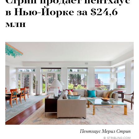
Стрип продает пентхаус
в Нью-Йорке за $24,6
млн
Пентхаус Мерил Стрип
© STRIBLING.COM