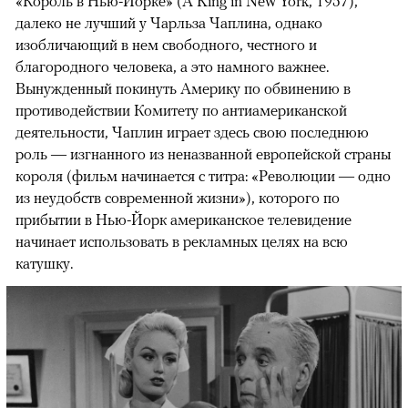
«Король в Нью-Йорке» (A King in New York, 1957),
далеко не лучший у Чарльза Чаплина, однако
изобличающий в нем свободного, честного и
благородного человека, а это намного важнее.
Вынужденный покинуть Америку по обвинению в
противодействии Комитету по антиамериканской
деятельности, Чаплин играет здесь свою последнюю
роль — изгнанного из неназванной европейской страны
короля (фильм начинается с титра: «Революции — одно
из неудобств современной жизни»), которого по
прибытии в Нью-Йорк американское телевидение
начинает использовать в рекламных целях на всю
катушку.