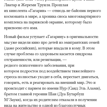
Лиатар и Жереми Труиля. Прошлая
их кинолента «Гагарин» — отнюдь не байопик первого
космонавта в мире, а хроника сноса многоквартирного
комплекса на парижской окраине, которому было
присвоено его имя.
Новый фильм уступает «Гагарину» в оригинальности:
мы уже видели кино про детей из эмигрантских семей
(даже российских), которые впадали в кому. В этом
случае проблема со здоровьем касается синдрома
отстраненности, или резигнации, —
редкого психогенного заболевания, при
котором подросток под воздействием тяжелейшего
стресса полностью уходит в себя, перестает двигаться,
говорить, есть и реагировать на внешний мир. Это и
происходит с парнем по имени Нур (Саид Эль Алами),
братом главной героини Шаи (Дуа Бутарбуш
М’Зауки), когда их родителям отказали в получении
вида на жительство в одной из благополучных