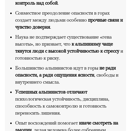
контроль над собой
.
Совместное преодоление опасности в горах
создает между людьми особенно
прочные связи и
чувство доверия
.
Наука не подтверждает существование «гена
высоты», но признает, что
к альпинизму чаще
тянутся люди с высокой устойчивостью к стрессу
и
готовностью к риску.
Большинство альпинистов идут в горы
не ради
опасности, а ради ощущения ясности
, свободы и
внутреннего смысла.
Успешных альпинистов отличают
психологическая устойчивость, дисциплина,
способность к самоконтролю и готовность
переносить лишения.
Опыт восхождений помогает
иначе смотреть на
эмоции
, делая человека более собранным.