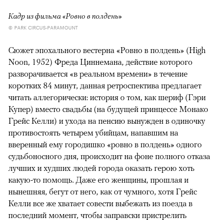
Кадр из фильма «Ровно в полдень»
© PARK CIRCUS-PARAMOUNT
Сюжет эпохального вестерна «Ровно в полдень» (High
Noon, 1952) Фреда Циннемана, действие которого
разворачивается «в реальном времени» в течение
коротких 84 минут, данная ретроспектива предлагает
читать аллегорически: история о том, как шериф (Гэри
Купер) вместо свадьбы (на будущей принцессе Монако
Грейс Келли) и ухода на пенсию вынужден в одиночку
противостоять четырем убийцам, напавшим на
вверенный ему городишко «ровно в полдень» одного
судьбоносного дня, происходит на фоне полного отказа
лучших и худших людей города оказать герою хоть
какую-то помощь. Даже его женщины, прошлая и
нынешняя, бегут от него, как от чумного, хотя Грейс
Келли все же хватает совести выбежать из поезда в
последний момент, чтобы заправски пристрелить