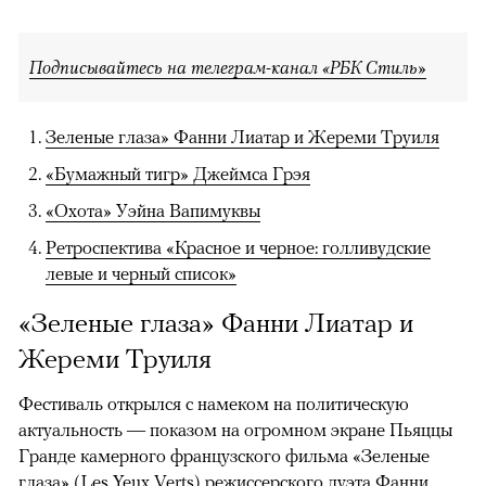
Подписывайтесь на телеграм-канал «РБК Стиль»
Зеленые глаза» Фанни Лиатар и Жереми Труиля
«Бумажный тигр» Джеймса Грэя
«Охота» Уэйна Вапимуквы
Ретроспектива «Красное и черное: голливудские
левые и черный список»
«Зеленые глаза» Фанни Лиатар и
Жереми Труиля
Фестиваль открылся с намеком на политическую
актуальность — показом на огромном экране Пьяццы
Гранде камерного французского фильма «Зеленые
глаза» (Les Yeux Verts) режиссерского дуэта Фанни