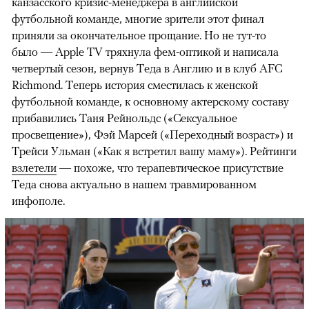
канзасского кризис-менеджера в английской
футбольной команде, многие зрители этот финал
приняли за окончательное прощание. Но не тут-то
было — Apple TV тряхнула фем-оптикой и написала
четвертый сезон, вернув Теда в Англию и в клуб AFC
Richmond. Теперь история сместилась к женской
футбольной команде, к основному актерскому составу
прибавились Таня Рейнольдс («Сексуальное
просвещение»), Фэй Марсей («Переходный возраст») и
00:00
/
00:00
Трейси Ульман («Как я встретил вашу маму»). Рейтинги
взлетели
— похоже, что терапевтическое присутствие
Теда снова актуально в нашем травмированном
инфополе.