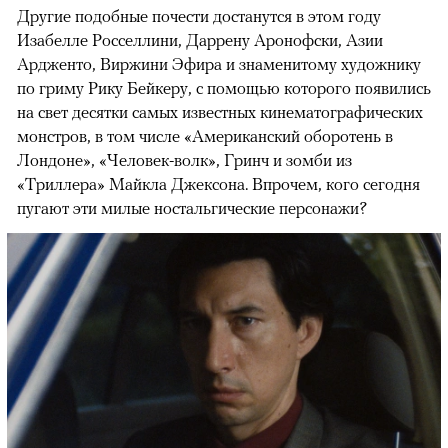
Другие подобные почести достанутся в этом году
Изабелле Росселлини, Даррену Аронофски, Азии
Ардженто, Виржини Эфира и знаменитому художнику
по гриму Рику Бейкеру, с помощью которого появились
на свет десятки самых известных кинематографических
монстров, в том числе «Американский оборотень в
Лондоне», «Человек-волк», Гринч и зомби из
«Триллера» Майкла Джексона. Впрочем, кого сегодня
пугают эти милые ностальгические персонажи?