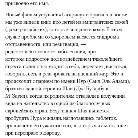
присвоено его имя.
Новый фильм уступает «Гагарину» в оригинальности:
мы уже видели кино про детей из эмигрантских семей
(даже российских), которые впадали в кому. В этом
случае проблема со здоровьем касается синдрома
отстраненности, или резигнации, —
редкого психогенного заболевания, при
котором подросток под воздействием тяжелейшего
стресса полностью уходит в себя, перестает двигаться,
говорить, есть и реагировать на внешний мир. Это и
происходит с парнем по имени Нур (Саид Эль Алами),
братом главной героини Шаи (Дуа Бутарбуш
М’Зауки), когда их родителям отказали в получении
вида на жительство в одной из благополучных
европейских стран. Безутешная Шая пытается
пробудить Нура к жизни: наглотавшись таблеток,
проникает в его ужасные сны, в которых их мать тонет
при переправе в Европу.