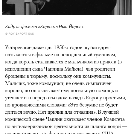
Кадр из фильма «Король в Нью-Йорке»
© ROY EXPORT SAS
Устаревшие даже для 1950-х годов шутки вдруг
натыкаются в фильме на неподдельный гуманизм,
когда король сталкивается с мальчиком из приюта (в
исполнении сына Чаплина Майкла), чьи родители
брошены в тюрьму, поскольку они коммунисты.
Мальчик, тоже коммунист, не очень симпатичен
королю, но он оказывает ему посильную помощь и
утешает его перед отъездом назад в Европу простыми,
но провидческими словами: «Это безумие не будет
длиться вечно. Нет причин для отчаяния». В лучшей
комической сцене Чаплин окатывает членов Комитета
по антиамериканской деятельности из шланга водой —
неудивительно, что фильм не показывали в США