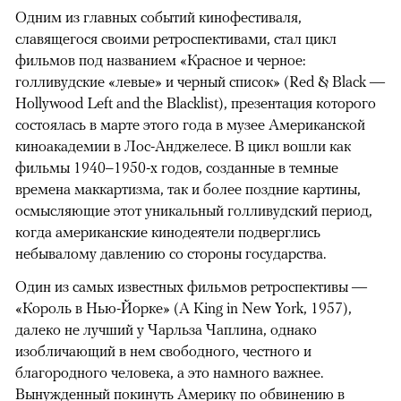
Одним из главных событий кинофестиваля,
славящегося своими ретроспективами, стал цикл
фильмов под названием «Красное и черное:
голливудские «левые» и черный список» (Red & Black —
Hollywood Left and the Blacklist), презентация которого
состоялась в марте этого года в музее Американской
киноакадемии в Лос-Анджелесе. В цикл вошли как
фильмы 1940–1950-х годов, созданные в темные
времена маккартизма, так и более поздние картины,
осмысляющие этот уникальный голливудский период,
когда американские кинодеятели подверглись
небывалому давлению со стороны государства.
Один из самых известных фильмов ретроспективы —
«Король в Нью-Йорке» (A King in New York, 1957),
далеко не лучший у Чарльза Чаплина, однако
изобличающий в нем свободного, честного и
благородного человека, а это намного важнее.
Вынужденный покинуть Америку по обвинению в