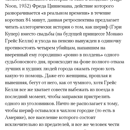
Noon, 1952) Фреда Циннемана, действие которого
разворачивается «в реальном времени» в течение
коротких 84 минут, данная ретроспектива предлагает
читать аллегорически: история о том, как шериф (Гэри
Купер) вместо свадьбы (на будущей принцессе Монако
Грейс Келли) и ухода на пенсию вынужден в одиночку
противостоять четырем убийцам, напавшим на
вверенный ему городишко «ровно в полдень» одного
судьбоносного дня, происходит на фоне полного отказа
лучших и худших людей города оказать герою хоть
какую-то помощь. Даже его женщины, прошлая и
нынешняя, бегут от него, как от чумного, хотя Грейс
Келли все же хватает совести выбежать из поезда в
последний момент, чтобы заправски пристрелить
одного из уголовников. Ничто не располагает к тому,
чтобы шериф оставался в чахлом городке (то есть в
Америке), все население которого состоит
исключительно из предателей, и все же человек чести