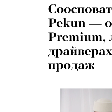
Соосноват
Рок-икона
Pekun — о
20 и стар
Premium,
о наслед
драйверах
Бутусова
продаж