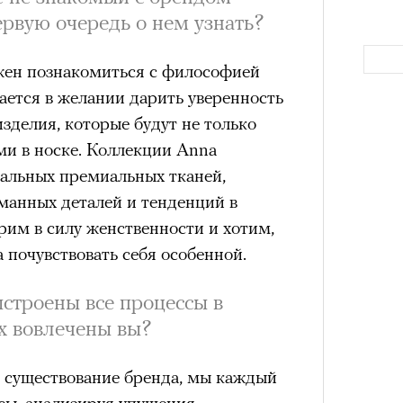
аила Дурненкова.
ервую очередь о нем узнать?
жен познакомиться с философией
ЧИТ
ается в желании дарить уверенность
изделия, которые будут не только
и в носке. Коллекции Anna
ральных премиальных тканей,
манных деталей и тенденций в
рим в силу женственности и хотим,
Как т
 почувствовать себя особенной.
выра
Вост
«РБК 
строены все процессы в
пров
их вовлечены вы?
 существование бренда, мы каждый
сы, анализируя упущения.