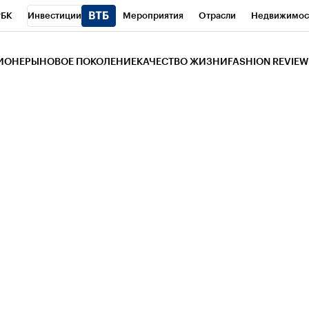
РБК
Инвестиции
Мероприятия
Отрасли
Недвижимос
и
Телеканал
РБК Вино
Спорт
Школа управления РБК
РБ
ЗИОНЕРЫ
НОВОЕ ПОКОЛЕНИЕ
КАЧЕСТВО ЖИЗНИ
FASHION REVIEW
РБК Life
Тренды
Визионеры
Национальные проекты
Горо
 Бизнес-среда
Дискуссионный клуб
Исследования
Кредитны
Газета
Спецпроекты СПб
Конференции СПб
Спецпроекты
трагентов
Политика
Экономика
Бизнес
Технологии и мед
ой валюты