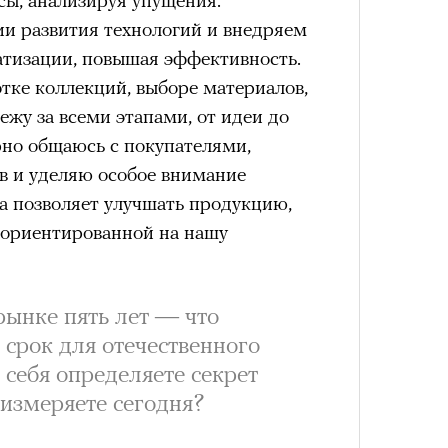
атре «Сатирикон»
и развития технологий и внедряем
тизации, повышая эффективность.
е» сам — выламываясь из и без того
отке коллекций, выборе материалов,
ской реальности. В нынешней
Умный
ежу за всеми этапами, от идеи до
осваи
ань проецируются съемки
рно общаюсь с покупателями,
Trave
перь, прощальных танцев погибшего
в и уделяю особое внимание
Кира 
доск
ля времени работает мощно — ты
а позволяет улучшать продукцию,
штук
о все это действо со своим
и ориентированной на нашу
 в нем. В одном из ранних
ке» Театра им. Ленсовета,
рынке пять лет — что
Уэйтса «I’ll be gone» — «меня не
срок для отечественного
ие экранного Бутусова в плоть
 себя определяете секрет
ризрачное, отсутствующее. Это не
 измеряете сегодня?
 рок-иконой для людей от 20 лет и
на тонкой, сбившейся ткани