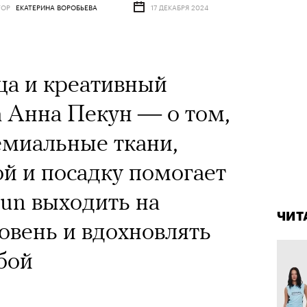
ТОР
ЕКАТЕРИНА ВОРОБЬЕВА
17 ДЕКАБРЯ 2024
впер
чески ушел из жизни
один из важнейших
ца и креативный
ременности и настоящий
 Анна Пекун — о том,
овед Кристина
ремиальные ткани,
азывает о его методе и
й и посадку помогает
4 кол
енивших язык
Театр
un выходить на
пропу
сегод
ЧИТ
тра
овень и вдохновлять
бой