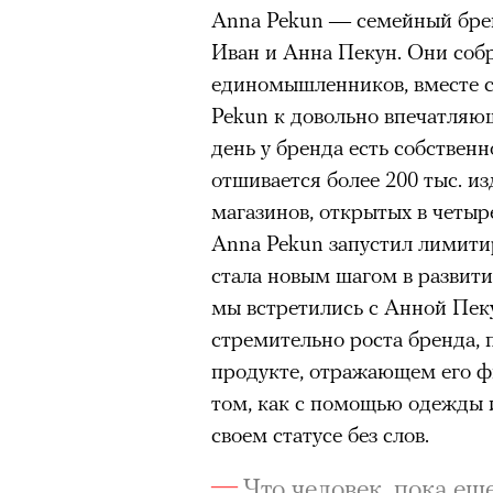
Anna Pekun — семейный брен
Подписывайтесь на телег
Иван и Анна Пекун. Они собр
единомышленников, вместе с 
Pekun к довольно впечатляю
В конце июня на сцене Театр
день у бренда есть собствен
«Сатирикон» сыграли «Чайку
отшивается более 200 тыс. из
вышедшем в 2011 году, участ
магазинов, открытых в четыр
Агриппина Стеклова, Тимофе
Anna Pekun запустил лимит
Денис Суханов, Марьяна Спи
стала новым шагом в развити
восстанавливали по точным 
мы встретились с Анной Пеку
«Чайка» был снята с реперту
стремительно роста бренда,
России в 2022 году; ее возвр
продукте, отражающем его ф
утонувшего в августе 2025 г
том, как с помощью одежды 
памяти. Необходимость в это
своем статусе без слов.
«Сатириконе», куда Бутусова
Райкин и где до сих пор иде
Что человек, пока ещ