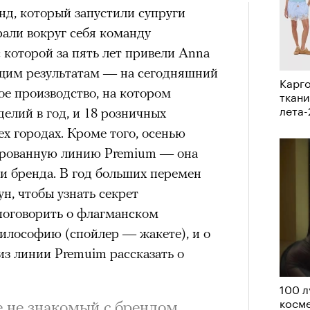
д, который запустили супруги
рам-канал «РБК Стиль»
али вокруг себя команду
которой за пять лет привели Anna
щим результатам — на сегодняшний
а им. Пушкина артисты театра
Карго
ное производство, на котором
» Юрия Бутусова. В спектакле,
ткани
лета
делий в год, и 18 розничных
вует тот же актерский состав —
ех городах. Кроме того, осенью
й Трибунцев, Полина Райкина,
ированную линию Premium — она
вак, Антон Кузнецов; мизансцены
и бренда. В год больших перемен
рассказам артистов. Оригинальная
н, чтобы узнать секрет
ара еще после отъезда режиссера из
 поговорить о флагманском
ащение после смерти Бутусова,
илософию (спойлер — жакете), и о
ода в Болгарии, можно назвать данью
из линии Premuim рассказать о
м остро почувствовали в
 в 2002 году позвал Константин
100 л
т последний российский спектакль
косме
е не знакомый с брендом