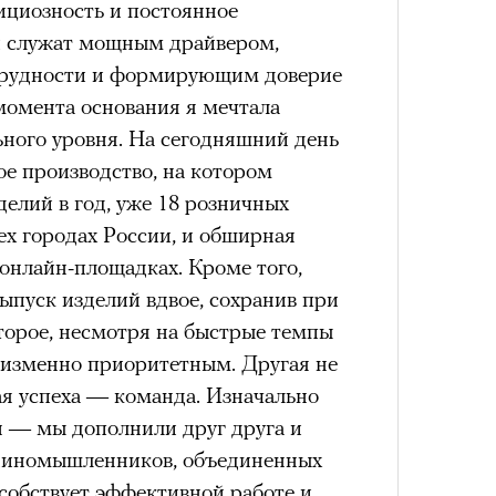
циозность и постоянное
.
Сможе
и служат мощным драйвером,
отвеч
трудности и формирующим доверие
момента основания я мечтала
 петля времени
ьного уровня. На сегодняшний день
е производство, на котором
 мощно — ты
делий в год, уже 18 розничных
ех городах России, и обширная
 человека,
онлайн-площадках. Кроме того,
его все это
выпуск изделий вдвое, сохранив при
оторое, несмотря на быстрые темпы
своим участием,
4 кол
неизменно приоритетным. Другая не
пропу
я успеха — команда. Изначально
вующего в нем.
н — мы дополнили друг друга и
единомышленников, объединенных
собствует эффективной работе и