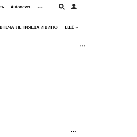
...
ть
Autonews
К Образование
ВПЕЧАТЛЕНИЯ
ЕДА И ВИНО
ЕЩЁ
д
Стиль
е рейтинги
иа
Финансы