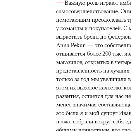
Важную роль играют амби
безвозвратно ушедшее время
самосовершенствование. Он
помогающим преодолевать 
у команды и покупателей. С 
Эта мертвая
вырастить бренд до федерал
Anna Pekun — это собственно
работает
отшивается более 200 тыс. из
магазинов, открытых в четыр
видишь
представленность на лучших 
сочинивш
только за год мы увеличили 
этом их высокое качество, к
действо со 
развития, остается для нас 
менее значимая составляюща
но отсутст
00:00
/
00:00
это были я и мой супруг Ива
позже собрали вокруг себя 
общими ценностями, что спо