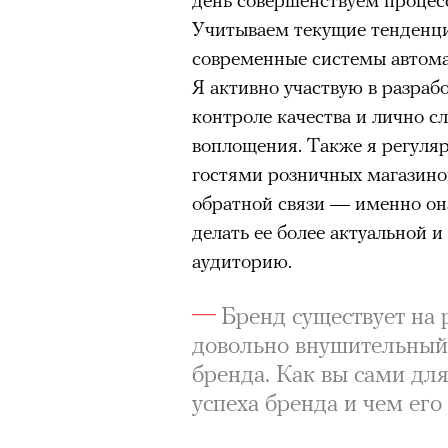
Спектакль «Р» Юрия Бутусова в те
Учитываем текущие тенденци
© КИРИЛЛ ЗЫКОВ / АГЕНТСТВО «МОСКВА»
современные системы автома
Бутусов играл в своей «Чайк
Я активно участвую в разраб
деконструированной сцениче
контроле качества и лично сл
постпремьере на простую тк
воплощения. Также я регуля
отчаянных и, как кажется те
гостями розничных магазино
режиссера. Эта мертвая пет
обратной связи — именно он
видишь человека, сочинившег
делать ее более актуальной 
участием, но отсутствующего
аудиторию.
спектаклей Бутусова, «Войце
Бренд существует на 
повторялась строчка из Тома 
довольно внушительный 
будет». Сегодняшнее вторжен
бренда. Как вы сами для
спектакля маркирует собой п
успеха бренда и чем его
идет Бутусову — он ведь был
старше, но сейчас мы видим 