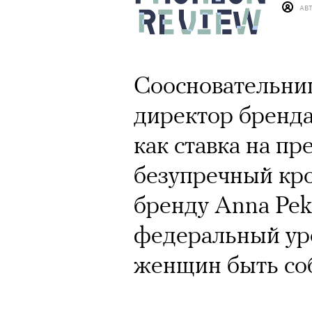
АВ
Год назад траги
Юрий Бутусов, 
Cоосновательни
режиссеров сов
директор бренда
визионер. Театр
как ставка на п
Матвиенко расск
безупречный кро
спектаклях, изм
бренду Anna Pek
российского теа
федеральный ур
женщин быть со