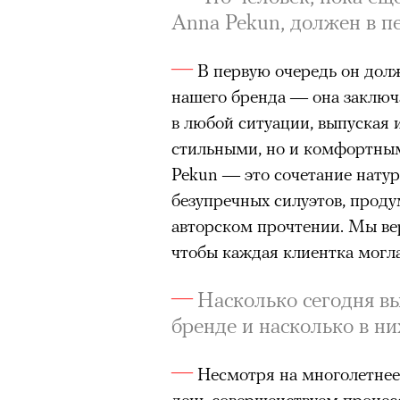
режиссера, «Р» по пьесе Мих
Anna Pekun, должен в п
В первую очередь он дол
нашего бренда — она заключ
в любой ситуации, выпуская 
стильными, но и комфортным
Pekun — это сочетание нату
безупречных силуэтов, проду
авторском прочтении. Мы ве
чтобы каждая клиентка могла
Насколько сегодня вы
бренде и насколько в н
Несмотря на многолетнее
день совершенствуем процес