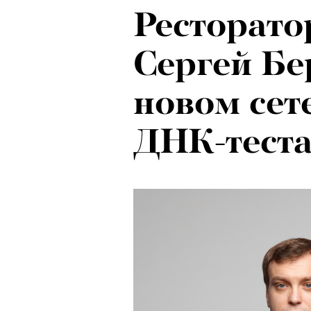
Ресторато
Сергей Бе
новом сет
ДНК-тест