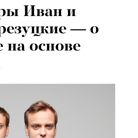
ры Иван и
резуцкие — о
е на основе
а