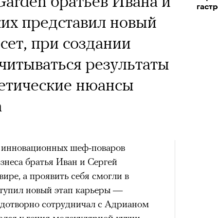
Garden братьев Ивана и
гаст
их представил новый
сет, при создании
учитываться результаты
нетические нюансы
а
и инновационных шеф-поваров
знеса братья Иван и Сергей
ире, а проявить себя смогли в
ступил новый этап карьеры —
одотворно сотрудничал с Адрианом
ался у гения молекулярной кухни