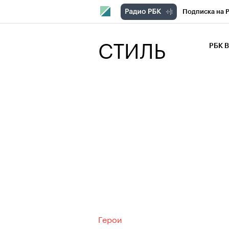
Подписка на 
РБК Компани
СТИЛЬ
РБК 
РБК Курсы
РБК Бизнес-с
Спецпроекты
Экономика
Герои