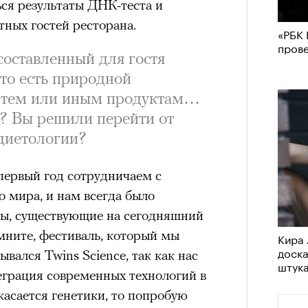
ься результаты ДНК-теста и
ных гостей ресторана.
«РБК 
пров
составленный для гостя
 то есть природной
 тем или иным продуктам…
я? Вы решили перейти от
диетологии?
первый год сотрудничаем с
 мира, и нам всегда было
цы, существующие на сегодняшний
мните, фестиваль, который мы
Кира 
доск
ывался Twins Science, так как нас
штук
еграция современных технологий в
касается генетики, то попробую