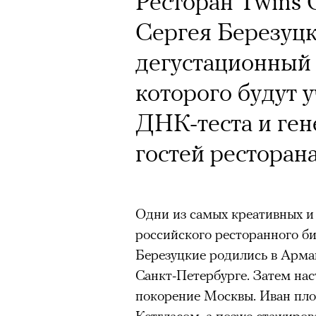
Ресторан Twins 
Сергея Березуцк
дегустационный 
которого будут 
ДНК-теста и ге
гостей ресторан
Одни из самых креативных 
российского ресторанного би
Березуцкие родились в Армав
Санкт-Петербурге. Затем на
покорение Москвы. Иван пл
Кетгласом, а позже стажиров