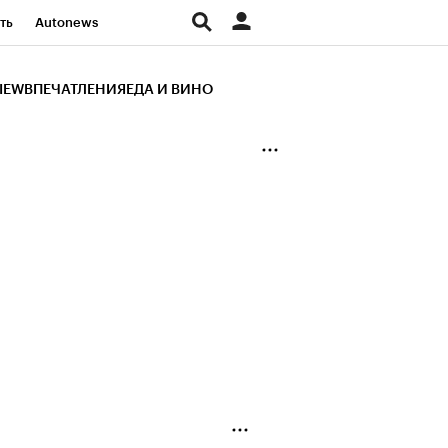
ть
Autonews
К Образование
IEW
ВПЕЧАТЛЕНИЯ
ЕДА И ВИНО
д
Стиль
Крипто
и
Франшизы
Газета
ов
Политика
ты