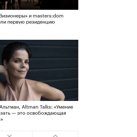
Визионеры» и masters:dom
ели первую резиденцию
Альтман, Altman Talks: «Умение
азать — это освобождающая
а»