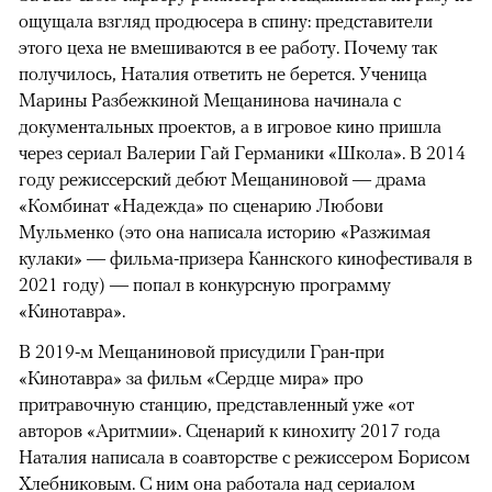
ощущала взгляд продюсера в спину: представители
этого цеха не вмешиваются в ее работу. Почему так
получилось, Наталия ответить не берется. Ученица
Марины Разбежкиной Мещанинова начинала с
документальных проектов, а в игровое кино пришла
через сериал Валерии Гай Германики «Школа». В 2014
году режиссерский дебют Мещаниновой — драма
«Комбинат «Надежда» по сценарию Любови
Мульменко (это она написала историю «Разжимая
кулаки» — фильма-призера Каннского кинофестиваля в
2021 году) — попал в конкурсную программу
«Кинотавра».
В 2019-м Мещаниновой присудили Гран-при
«Кинотавра» за фильм «Сердце мира» про
притравочную станцию, представленный уже «от
авторов «Аритмии». Сценарий к кинохиту 2017 года
Наталия написала в соавторстве с режиссером Борисом
Хлебниковым. С ним она работала над сериалом