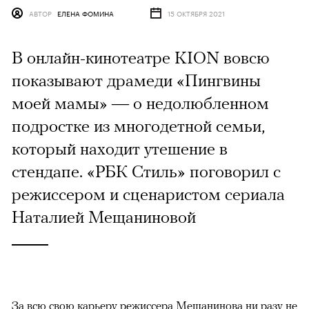
АВТОР
ЕЛЕНА ФОМИНА
15 ОКТЯБРЯ 2021
В онлайн-кинотеатре KION вовсю
показывают драмеди «Пингвины
моей мамы» — о недолюбленном
подростке из многодетной семьи,
который находит утешение в
стендапе. «РБК Стиль» поговорил с
режиссером и сценаристом сериала
Наталией Мещаниновой
За всю свою карьеру режиссера Мещанинова ни разу не