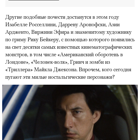
Другие подобные почести достанутся в этом году
Изабелле Росселлини, Даррену Аронофски, Азии
Ардженто, Виржини Эфира и знаменитому художнику
по гриму Рику Бейкеру, с помощью которого появились
на свет десятки самых известных кинематографических
монстров, в том числе «Американский оборотень в
Лондоне», «Человек-волк», Гринч и зомби из
«Триллера» Майкла Джексона. Впрочем, кого сегодня
пугают эти милые ностальгические персонажи?