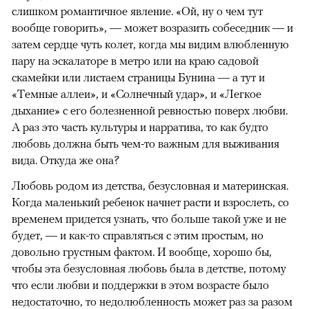
слишком романтичное явление. «Ой, ну о чем тут
вообще говорить», — может возразить собеседник — и
затем сердце чуть колет, когда мы видим влюбленную
пару на эскалаторе в метро или на краю садовой
скамейки или листаем страницы Бунина — а тут и
«Темные аллеи», и «Солнечный удар», и «Легкое
дыхание» с его болезненной ревностью поверх любви.
А раз это часть культуры и нарратива, то как будто
любовь должна быть чем-то важным для выживания
вида. Откуда же она?
Любовь родом из детства, безусловная и материнская.
Когда маленький ребенок начнет расти и взрослеть, со
временем придется узнать, что больше такой уже и не
будет, — и как-то справляться с этим простым, но
довольно грустным фактом. И вообще, хорошо бы,
чтобы эта безусловная любовь была в детстве, потому
что если любви и поддержки в этом возрасте было
недостаточно, то недолюбленность может раз за разом