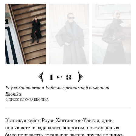
1
8
из
Роузи Хантингтон-Уайтли в рекламной кампании
Ekonika
© ПРЕСС-СЛУЖБА EKONIKA
Критикуя кейс с Роузи Хантингтон-Уайтли, одни
пользователи задавались вопросом, почему нельзя
было пригласить локальную звезду, другие делились