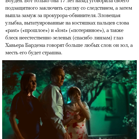
Боуден. Вот только она 17 лет назад уговорила своего
подзащитного заключить сделку со следствием, а затем
вышла замуж за прокурора-обвинителя. Зловещая
улыбка, вытатуированные на костяшках пальцев слова
«past» («прошлое») и «lost» («потерянное»), а также
блеск неестественно зеленых (спасибо линзам) глаз
Хавьера Бардема говорят больше любых слов: он зол, а
месть его будет страшна.