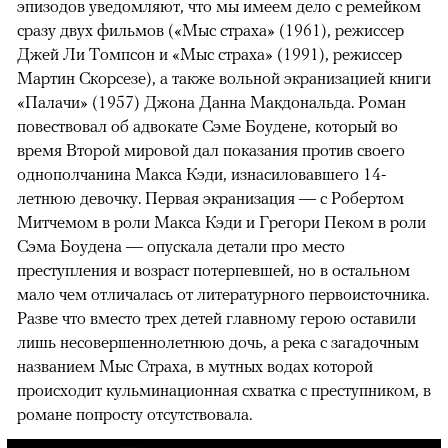
эпизодов уведомляют, что мы имеем дело с ремейком
сразу двух фильмов («Мыс страха» (1961), режиссер
Джей Ли Томпсон и «Мыс страха» (1991), режиссер
Мартин Скорсезе), а также вольной экранизацией книги
«Палачи» (1957) Джона Данна Макдональда. Роман
повествовал об адвокате Сэме Боудене, который во
время Второй мировой дал показания против своего
однополчанина Макса Кэди, изнасиловавшего 14-
летнюю девочку. Первая экранизация — с Робертом
Митчемом в роли Макса Кэди и Грегори Пеком в роли
Сэма Боудена — опускала детали про место
преступления и возраст потерпевшей, но в остальном
мало чем отличалась от литературного первоисточника.
Разве что вместо трех детей главному герою оставили
лишь несовершеннолетнюю дочь, а река с загадочным
названием Мыс Страха, в мутных водах которой
происходит кульминационная схватка с преступником, в
романе попросту отсутствовала.