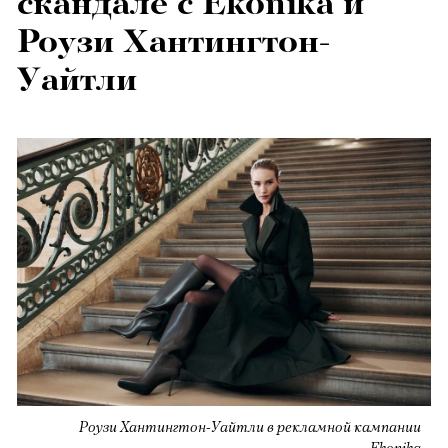
скандале с Ekonika и
Роузи Хантингтон-
Уайтли
Роузи Хантингтон-Уайтли в рекламной кампании
Ekonika