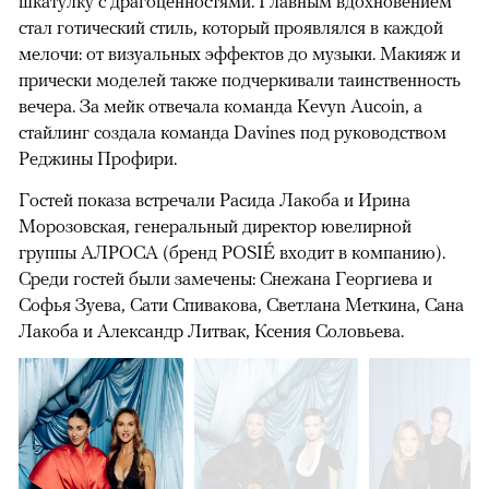
шкатулку с драгоценностями. Главным вдохновением
стал готический стиль, который проявлялся в каждой
мелочи: от визуальных эффектов до музыки. Макияж и
прически моделей также подчеркивали таинственность
вечера. За мейк отвечала команда Kevyn Aucoin, а
стайлинг создала команда Davines под руководством
Реджины Профири.
Гостей показа встречали Расида Лакоба и Ирина
Морозовская, генеральный директор ювелирной
группы АЛРОСА (бренд POSIÉ входит в компанию).
Среди гостей были замечены: Снежана Георгиева и
Софья Зуева, Сати Спивакова, Светлана Меткина, Сана
Лакоба и Александр Литвак, Ксения Соловьева.
00:00
/
00:00