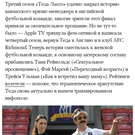
Третий сезон «Теда Лассо» удачно закрыл историю
канзасского кризис-менеджера в английской
футбольной команде, многие зрители этот финал
приняли за окончательное прощание. Но не тут-то
было — Apple TV тряхнула фем-оптикой и написала
четвертый сезон, вернув Теда в Англию и в клуб AFC
Richmond. Теперь история сместилась к женской
футбольной команде, к основному актерскому составу
прибавились Таня Рейнольдс («Сексуальное
просвещение»), Фэй Марсей («Переходный возраст») и
00:00
/
00:00
Трейси Ульман («Как я встретил вашу маму»). Рейтинги
взлетели
— похоже, что терапевтическое присутствие
Теда снова актуально в нашем травмированном
инфополе.