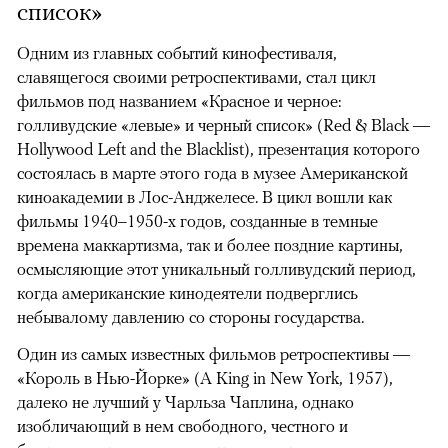
список»
Одним из главных событий кинофестиваля,
славящегося своими ретроспективами, стал цикл
фильмов под названием «Красное и черное:
голливудские «левые» и черный список» (Red & Black —
Hollywood Left and the Blacklist), презентация которого
состоялась в марте этого года в музее Американской
киноакадемии в Лос-Анджелесе. В цикл вошли как
фильмы 1940–1950-х годов, созданные в темные
времена маккартизма, так и более поздние картины,
осмысляющие этот уникальный голливудский период,
когда американские кинодеятели подверглись
небывалому давлению со стороны государства.
Один из самых известных фильмов ретроспективы —
«Король в Нью-Йорке» (A King in New York, 1957),
далеко не лучший у Чарльза Чаплина, однако
изобличающий в нем свободного, честного и