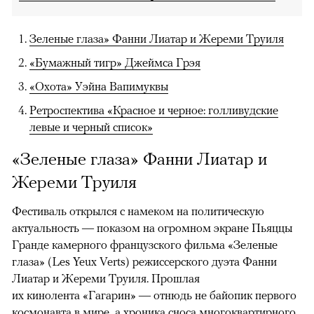
Зеленые глаза» Фанни Лиатар и Жереми Труиля
«Бумажный тигр» Джеймса Грэя
«Охота» Уэйна Вапимуквы
Ретроспектива «Красное и черное: голливудские
левые и черный список»
«Зеленые глаза» Фанни Лиатар и
Жереми Труиля
Фестиваль открылся с намеком на политическую
актуальность — показом на огромном экране Пьяццы
Гранде камерного французского фильма «Зеленые
глаза» (Les Yeux Verts) режиссерского дуэта Фанни
Лиатар и Жереми Труиля. Прошлая
их кинолента «Гагарин» — отнюдь не байопик первого
космонавта в мире, а хроника сноса многоквартирного