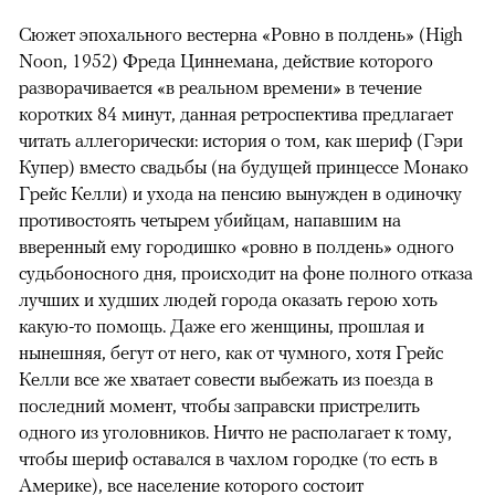
Сюжет эпохального вестерна «Ровно в полдень» (High
Noon, 1952) Фреда Циннемана, действие которого
разворачивается «в реальном времени» в течение
коротких 84 минут, данная ретроспектива предлагает
читать аллегорически: история о том, как шериф (Гэри
Купер) вместо свадьбы (на будущей принцессе Монако
Грейс Келли) и ухода на пенсию вынужден в одиночку
противостоять четырем убийцам, напавшим на
вверенный ему городишко «ровно в полдень» одного
судьбоносного дня, происходит на фоне полного отказа
лучших и худших людей города оказать герою хоть
какую-то помощь. Даже его женщины, прошлая и
нынешняя, бегут от него, как от чумного, хотя Грейс
Келли все же хватает совести выбежать из поезда в
последний момент, чтобы заправски пристрелить
одного из уголовников. Ничто не располагает к тому,
чтобы шериф оставался в чахлом городке (то есть в
Америке), все население которого состоит