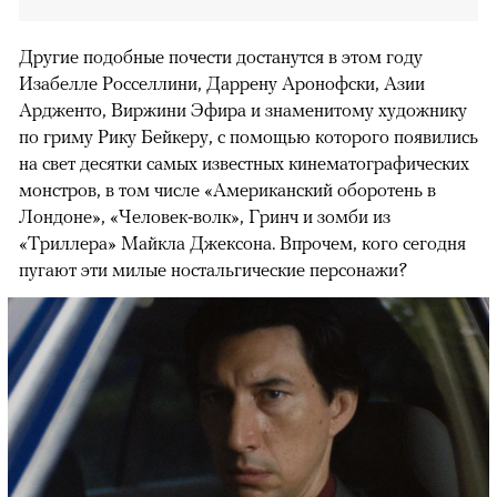
Другие подобные почести достанутся в этом году
Изабелле Росселлини, Даррену Аронофски, Азии
Ардженто, Виржини Эфира и знаменитому художнику
по гриму Рику Бейкеру, с помощью которого появились
на свет десятки самых известных кинематографических
монстров, в том числе «Американский оборотень в
Лондоне», «Человек-волк», Гринч и зомби из
«Триллера» Майкла Джексона. Впрочем, кого сегодня
пугают эти милые ностальгические персонажи?