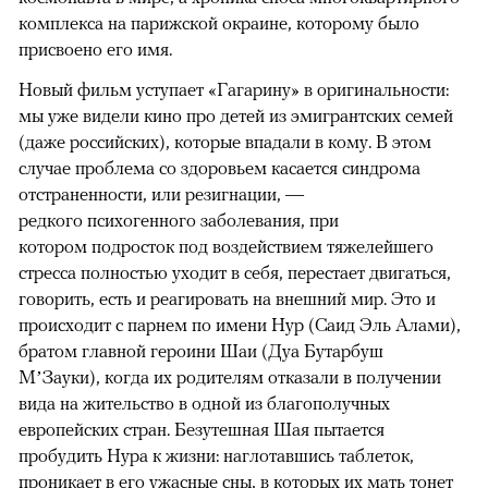
комплекса на парижской окраине, которому было
присвоено его имя.
Новый фильм уступает «Гагарину» в оригинальности:
мы уже видели кино про детей из эмигрантских семей
(даже российских), которые впадали в кому. В этом
случае проблема со здоровьем касается синдрома
отстраненности, или резигнации, —
редкого психогенного заболевания, при
котором подросток под воздействием тяжелейшего
стресса полностью уходит в себя, перестает двигаться,
говорить, есть и реагировать на внешний мир. Это и
происходит с парнем по имени Нур (Саид Эль Алами),
братом главной героини Шаи (Дуа Бутарбуш
М’Зауки), когда их родителям отказали в получении
вида на жительство в одной из благополучных
европейских стран. Безутешная Шая пытается
пробудить Нура к жизни: наглотавшись таблеток,
проникает в его ужасные сны, в которых их мать тонет