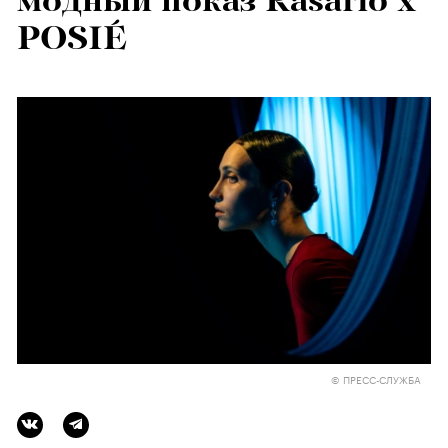
модный показ Rasario x
POSIÉ
© ПРЕСС-СЛУЖБА