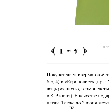
Большинство альпинисто
ради ощущения ясности
,
Успешных альпинистов о
устойчивость, дисциплин
готовность переносить л
Опыт восхождений помо
делая человека более со
© П
1
7
из
30 июля 2026 года в пакист
Покупатели универмагов «Ст
известный непальский альп
б-р, 4) и «Европолисе» (пр-т
из десяти человек, которую о
вещь росписью, термопечатью
склоне Броуд-Пик. 2 августа
и 8–9 июня). В качестве под
погибших. Бывший британски
патчи. Также до 2 июня мож
историческому рекорду — он