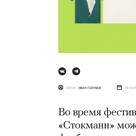
АВТОР
ИВАН ГОЛУБЕВ
29 МАЯ
Во время фестив
АВТОР
ВАЛЕРИЯ ДАВЫДОВА-КАЛАШНИК
«Стокманн» мож