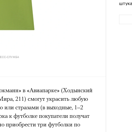
штук
в идут в горы
не ради опасности, а
 свободы и внутреннего смысла.
тличают
психологическая
а, способность к самоконтролю и
ишения.
гает
иначе смотреть на эмоции
,
бранным.
РЕСС-СЛУЖБА
Сможе
отвеч
анском Каракоруме
погиб
всемирно
окманн» в «Авиапарке» (Ходынский
инист Нирмал Пурджа. Экспедиция
 Мира, 211) смогут украсить любую
н возглавлял, попала под лавину на
ЧИТ
 или стразами (в выходные, 1–2
 спасатели обнаружили тела
арка к футболке покупатели получат
й спецназовец шел к
но приобрести три футболки по
 планировал стать первым