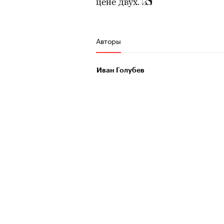
цене двух.
человеком, дважды покоривш
планеты без использования к
Авторы
Иван Голубев