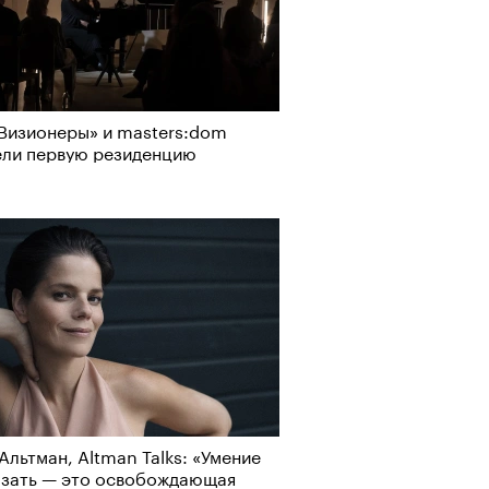
о ли прийти
офессиональный спорт без
Визионеры» и masters:dom
, если вам 30
ели первую резиденцию
Альтман, Altman Talks: «Умение
азать — это освобождающая