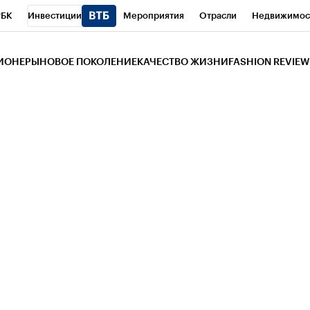
РБК
Инвестиции
Мероприятия
Отрасли
Недвижимос
и
Телеканал
РБК Вино
Спорт
Школа управления РБК
РБ
ЗИОНЕРЫ
НОВОЕ ПОКОЛЕНИЕ
КАЧЕСТВО ЖИЗНИ
FASHION REVIEW
РБК Life
Тренды
Визионеры
Национальные проекты
Горо
 Бизнес-среда
Дискуссионный клуб
Исследования
Кредитны
Газета
Спецпроекты СПб
Конференции СПб
Спецпроекты
трагентов
Политика
Экономика
Бизнес
Технологии и мед
ой валюты