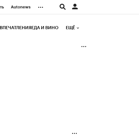
...
ть
Autonews
К Образование
ВПЕЧАТЛЕНИЯ
ЕДА И ВИНО
ЕЩЁ
д
Стиль
е рейтинги
иа
Финансы