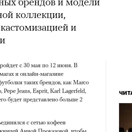
х первое восхождение в
ных брендов и модели
тера
 последним, а другие
ной коллекции,
сковать жизнью?
 кастомизацией и
пинисты объясняют, как
ки
еловека и почему к ней
лой
ойдет с 30 мая по 12 июня. В
рмагах и онлайн-магазине
Поче
утболки таких брендов, как Marco
, Pepe Jeans, Esprit, Karl Lagerfeld,
ЧИТ
сего будет представлено больше 2
рам-канал «РБК Стиль»
единился с сетью кофеен
ожницей Анной Проказовой, чтобы