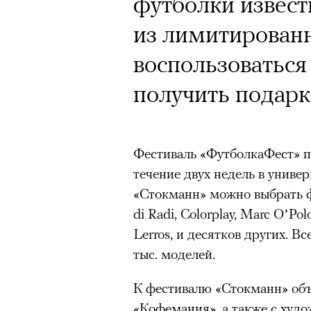
Почему для одни
футболки извест
горы становится
из лимитирован
готовы снова ри
воспользоваться
Психологи и аль
получить подар
высота меняет ч
тянет с новой си
Фестиваль «ФутболкаФест» пр
течение двух недель в униве
«Стокманн» можно выбрать ф
di Radi, Colorplay, Marc O’Polo
Lerros, и десятков других. В
Подписывайтесь на телег
тыс. моделей.
К фестивалю «Стокманн» объ
«Кофемания», а также с худ