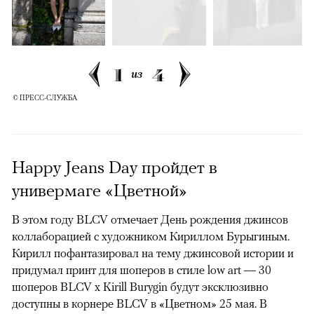
1
4
из
© ПРЕСС-СЛУЖБА
Happy Jeans Dау пройдет в
универмаге «Цветной»
В этом году BLCV отмечает День рождения джинсов
коллаборацией с художником Кириллом Бурыгиным.
Кирилл пофантазировал на тему джинсовой истории и
придумал принт для шоперов в стиле low art — 30
шоперов BLCV x Kirill Burygin будут эксклюзивно
доступны в корнере BLCV в «Цветном» 25 мая. В