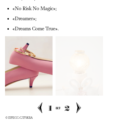
«No Risk No Magic»;
«Dreamer»;
«Dreams Come True».
1
2
из
© ПРЕСС-СЛУЖБА