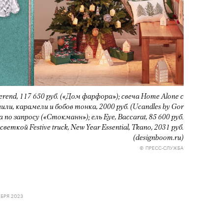
erend, 117 650 руб. («Дом фарфора»); свеча Home Alone с
ли, карамели и бобов тонка, 2000 руб. (Ucandles by Gor
 по запросу («Стокманн»); ель Eye, Baccarat, 85 600 руб.
еткой Festive truck, New Year Essential, Tkano, 2031 руб.
(designboom.ru)
© ПРЕСС-СЛУЖБА
АБРЯ 2023