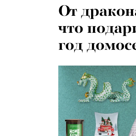
От дракон
что подар
год домос