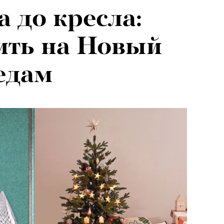
а до кресла:
ить на Новый
едам