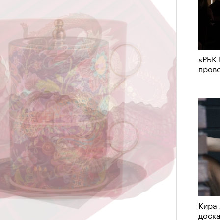
«РБК 
пров
Кира 
доск