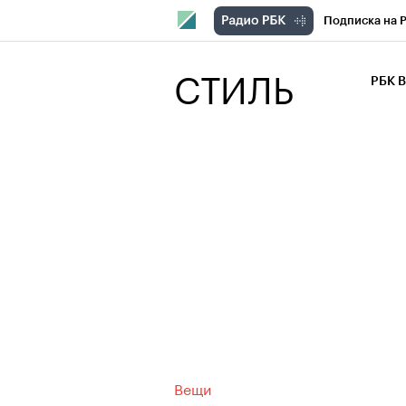
Подписка на 
РБК Компани
СТИЛЬ
РБК 
РБК Курсы
РБК Бизнес-с
Спецпроекты
Экономика
Вещи