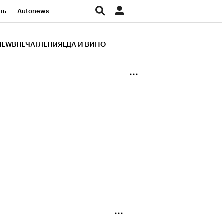
ть
Autonews
К Образование
IEW
ВПЕЧАТЛЕНИЯ
ЕДА И ВИНО
д
Стиль
Крипто
и
Франшизы
Газета
ов
Политика
ты