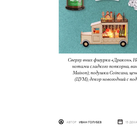
Сверху вниз: фигурка «Дракон», H
нотами сладкого попкорна, вани
Maison); подушка Coincasa, цена
(ЦУМ); декор новогодний с подсв
АВТОР
ИВАН ГОЛУБЕВ
15 ДЕК