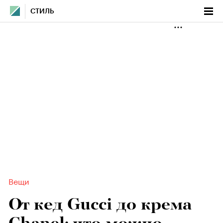
СТИЛЬ
Вещи
От кед Gucci до крема