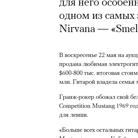
Почему для одни
для него особенн
горы становится
одном из самых
готовы снова ри
Nirvana — «Smell
Психологи и аль
высота меняет ч
В воскресенье 22 мая на аукц
продана любимая электрогит
тянет с новой си
$600-800 тыс. итоговая стои
млн. Гитарой владела семья 
Гранж-рокер обожал свой бе
Competition Mustang 1969 го
Подписывайтесь на телег
для левши.
«Больше всех остальных гита