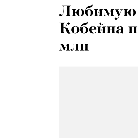
Любимую 
Психологи
Кобейна п
почему тр
млн
останавли
в горы