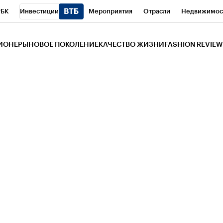
РБК
Инвестиции
Мероприятия
Отрасли
Недвижимос
и
Телеканал
РБК Вино
Спорт
Школа управления РБК
РБ
ЗИОНЕРЫ
НОВОЕ ПОКОЛЕНИЕ
КАЧЕСТВО ЖИЗНИ
FASHION REVIEW
РБК Life
Тренды
Визионеры
Национальные проекты
Горо
 Бизнес-среда
Дискуссионный клуб
Исследования
Кредитны
Газета
Спецпроекты СПб
Конференции СПб
Спецпроекты
трагентов
Политика
Экономика
Бизнес
Технологии и мед
ой валюты