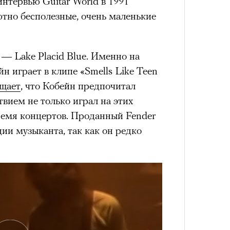
нтервью Guitar World в 1991
ютно бесполезные, очень маленькие
состоянием предельной
Можн
м
исчезает информационный шум
и
— Lake Placid Blue. Именно на
в пр
ий момент.
опыта
н играет в клипе «Smells Like Teen
и вызывают
мощный выброс
щает
, что Кобейн предпочитал
зг запоминает восхождение как один
твием не только играл на этих
 жизни.
время концертов. Проданный Fender
ановится способом выйти из
ии музыканта, так как он редко
 и
почувствовать контроль над собой
.
опасности в горах создает между
е связи и чувство доверия
.
уществование «гена высоты», но
му чаще тянутся люди с высокой
и готовностью к риску.