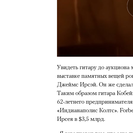
Большинство альпинисто
ради ощущения ясности
,
Успешных альпинистов о
устойчивость, дисциплин
готовность переносить л
Опыт восхождений помо
делая человека более со
Увидеть гитару до аукциона
выставке памятных вещей ро
Джеймс Ирсэй. Он же сделал
30 июля 2026 года в пакист
Таким образом гитара Кобей
известный непальский альп
62-летнего предпринимателя,
из десяти человек, которую о
«Индианаполис Колтс». Forb
склоне Броуд-Пик. 2 августа
Ирсея в $3,5 млрд.
погибших. Бывший британски
историческому рекорду — он