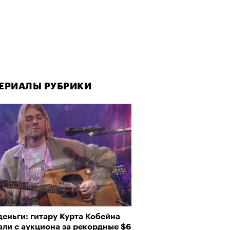
ЕРИАЛЫ РУБРИКИ
ЕРИАЛЫ РУБРИКИ
еньги: гитару Курта Кобейна
да как лекарство: как
али с аукциона за рекордные $6
улки стали новой формой