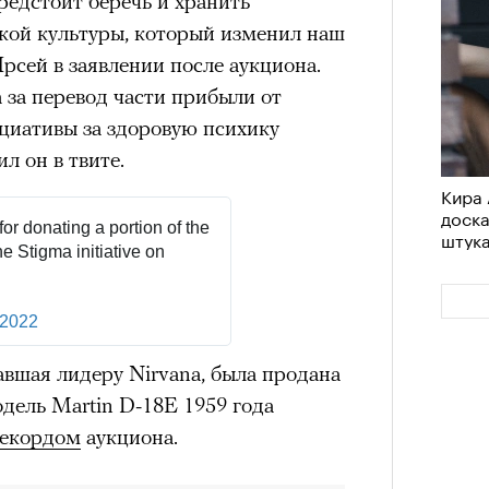
предстоит беречь и хранить
им все 14 восьмитысячников
кой культуры, который изменил наш
ислорода.
рсей в заявлении после аукциона.
 за перевод части прибыли от
циативы за здоровую психику
л он в твите.
«РБК 
Кира 
пров
доск
for donating a portion of the
штук
e Stigma initiative on
 2022
вшая лидеру Nirvana, была продана
одель Martin D-18E 1959 года
екордом
аукциона.