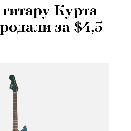
гитару Курта
я альпиниста:
родали за $4,5
агедии не
вают от похода