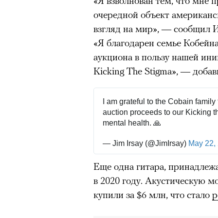
«Я взволнован тем, что мне 
человеком, дважды покоривш
очередной объект американс
планеты без использования к
взгляд на мир», — сообщил И
«Я благодарен семье Кобейна
аукциона в пользу нашей ини
Kicking The Stigma», — добави
I am grateful to the Cobain family 
auction proceeds to our Kicking th
mental health. 🙏
— Jim Irsay (@JimIrsay)
May 22,
Еще одна гитара, принадлежа
в 2020 году. Акустическую м
купили за $6 млн, что стало
р