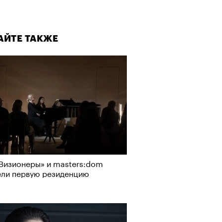
АЙТЕ ТАКЖЕ
Визионеры» и masters:dom
ели первую резиденцию
АЙТЕ ТАКЖЕ