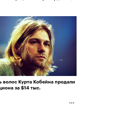
пии
ь волос Курта Кобейна продали
му важны гормоны стресса
циона за $14 тыс.