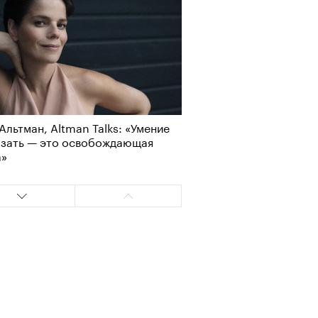
Визионеры» и masters:dom
Альтман, Altman Talks: «Умение
ели первую резиденцию
азать — это освобождающая
а»