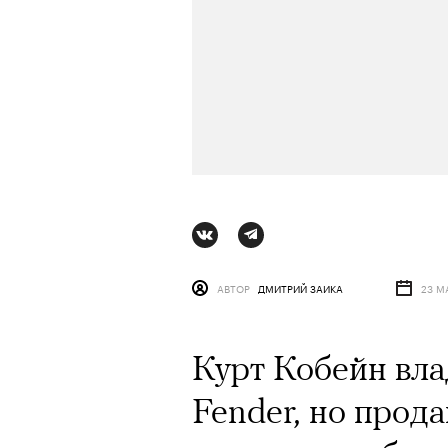
АВТОР
ДМИТРИЙ ЗАИКА
23 М
Курт Кобейн вл
АВТОР
ВАЛЕРИЯ ДАВЫДОВА-КАЛАШНИК
Fender, но прод