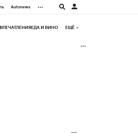
...
ть
Autonews
К Образование
ВПЕЧАТЛЕНИЯ
ЕДА И ВИНО
ЕЩЁ
д
Стиль
е рейтинги
иа
Финансы