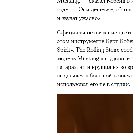
Mustang, —
сказал
Кобейн в и
Главное
году. — Они дешевые, абсол
и звучат ужасно».
Горы привлекают людей 
концентрации, в которо
Официальное название цвета 
остается только настоящ
этом инструменте Курт Кобей
Экстремальные нагрузк
Spirit». The Rolling Stone
сооб
гормонов
, из-за чего мо
модель Mustang и с удовольс
из самых ярких опытов в
гитарах, но и крушил их во 
Для многих альпинизм ст
выделялся в большой коллекц
рутины, перезагрузиться
использовал его не в студии.
Совместное преодоление 
людьми особенно
прочны
Наука не подтверждает с
признает, что
к альпиниз
устойчивостью к стрессу