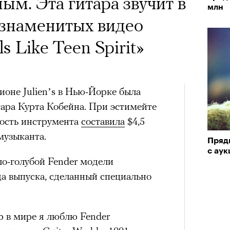
х первое восхождение в
ым. Эта гитара звучит в
млн
тера
 последним, а другие
 знаменитых видео
сковать жизнью?
s Like Teen Spirit»
пинисты объясняют, как
еловека и почему к ней
ионе Julien’s в Нью-Йорке была
ара Курта Кобейна. При эстимейте
лой
мость инструмента
составила
$4,5
музыканта.
Пряд
Поче
с аук
ло-голубой Fender модели
да выпуска, сделанный специально
рам-канал «РБК Стиль»
р в мире я люблю Fender