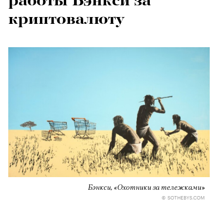
работы Бэнкси за
криптовалюту
Бэнкси, «Охотники за тележками»
© SOTHEBYS.COM