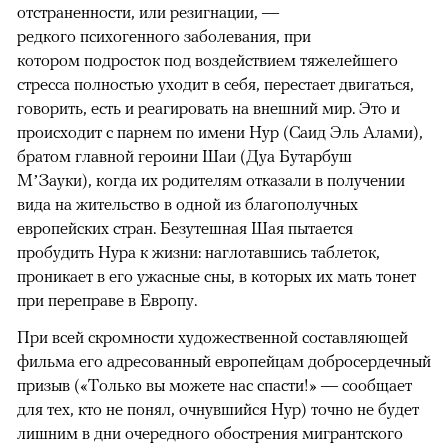
отстраненности, или резигнации, —
редкого психогенного заболевания, при
котором подросток под воздействием тяжелейшего
стресса полностью уходит в себя, перестает двигаться,
говорить, есть и реагировать на внешний мир. Это и
происходит с парнем по имени Нур (Саид Эль Алами),
братом главной героини Шаи (Дуа Бутарбуш
М’Зауки), когда их родителям отказали в получении
вида на жительство в одной из благополучных
европейских стран. Безутешная Шая пытается
пробудить Нура к жизни: наглотавшись таблеток,
проникает в его ужасные сны, в которых их мать тонет
при переправе в Европу.
При всей скромности художественной составляющей
фильма его адресованный европейцам добросердечный
призыв («Только вы можете нас спасти!» — сообщает
для тех, кто не понял, очнувшийся Нур) точно не будет
лишним в дни очередного обострения мигрантского