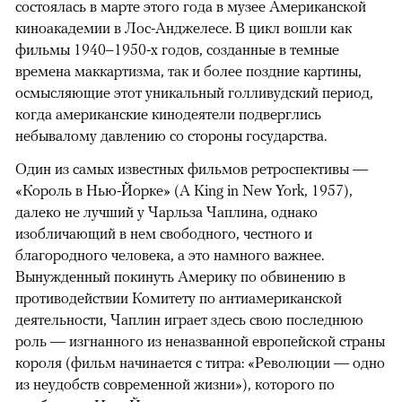
состоялась в марте этого года в музее Американской
киноакадемии в Лос-Анджелесе. В цикл вошли как
фильмы 1940–1950-х годов, созданные в темные
времена маккартизма, так и более поздние картины,
осмысляющие этот уникальный голливудский период,
когда американские кинодеятели подверглись
небывалому давлению со стороны государства.
Один из самых известных фильмов ретроспективы —
«Король в Нью-Йорке» (A King in New York, 1957),
далеко не лучший у Чарльза Чаплина, однако
изобличающий в нем свободного, честного и
благородного человека, а это намного важнее.
Вынужденный покинуть Америку по обвинению в
противодействии Комитету по антиамериканской
деятельности, Чаплин играет здесь свою последнюю
роль — изгнанного из неназванной европейской страны
короля (фильм начинается с титра: «Революции — одно
из неудобств современной жизни»), которого по