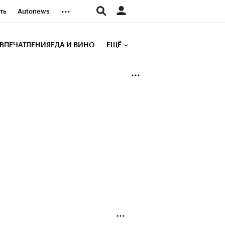
...
ть
Autonews
К Образование
ВПЕЧАТЛЕНИЯ
ЕДА И ВИНО
ЕЩЁ
д
Стиль
е рейтинги
иа
Финансы