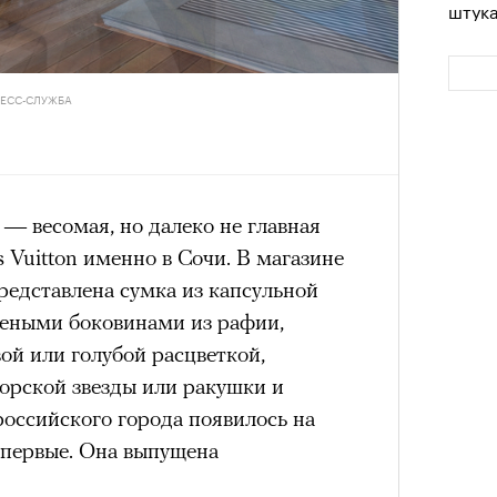
штук
аила Дурненкова.
Кира 
доск
штук
ЧИТ
ЧИТ
РЕСС-СЛУЖБА
— весомая, но далеко не главная
s Vuitton именно в Сочи. В магазине
редставлена сумка из капсульной
Сможе
отвеч
Амели»
теными боковинами из рафии,
ой или голубой расцветкой,
«РБК 
Сможе
 50-летие, и ее можно поздравить
пров
орской звезды или ракушки и
отвеч
ен вернуться на Монмартр начала
российского города появилось на
 (2001) сделала актрису
впервые. Она выпущена
анцузского обаяния. Ее героиня