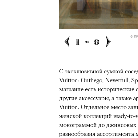
безвозвратно ушедшее время
00:00
/
00:00
Эта мертвая
© П
1
8
из
работает
Кадр из фильма «Амели»
© MIRAMAX FILMS
видишь
С эксклюзивной сумкой сосе
«Посл
Vuitton: Onthego, Neverfull, S
сочинивш
магазине есть исторические с
действо со 
другие аксессуары, а также 
Vuitton. Отдельное место за
Луи Летерье (режиссер «Пере
но отсутст
женской коллекций ready-to-w
«Битвы титанов», «Иллюзии 
монограммой до джинсовых 
Грету Ли и Вагнера Моура в 
разнообразия ассортимента м
быть безопасным местом. По