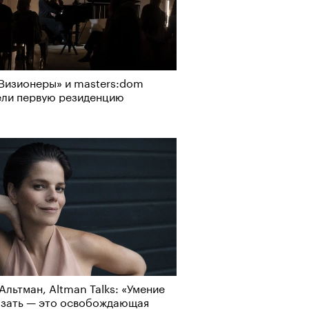
Визионеры» и masters:dom
ели первую резиденцию
Визионеры» и masters:dom
ели первую резиденцию
Альтман, Altman Talks: «Умение
азать — это освобождающая