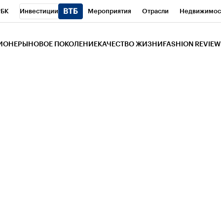
РБК
Инвестиции
Мероприятия
Отрасли
Недвижимос
и
Телеканал
РБК Вино
Спорт
Школа управления РБК
РБ
ЗИОНЕРЫ
НОВОЕ ПОКОЛЕНИЕ
КАЧЕСТВО ЖИЗНИ
FASHION REVIEW
РБК Life
Тренды
Визионеры
Национальные проекты
Горо
 Бизнес-среда
Дискуссионный клуб
Исследования
Кредитны
Газета
Спецпроекты СПб
Конференции СПб
Спецпроекты
трагентов
Политика
Экономика
Бизнес
Технологии и мед
ой валюты