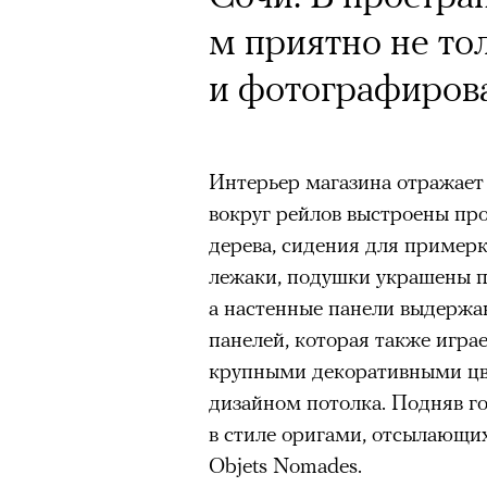
м приятно не то
футбольной ком
Год назад траги
и фотографирова
лекцию Евгении
Юрий Бутусов, 
пересмотреть «
режиссеров сов
Интерьер магазина отражает
визионер. Театр
вокруг рейлов выстроены пр
На домашних экрана
дерева, сидения для пример
Матвиенко расск
лежаки, подушки украшены п
«Т
спектаклях, изм
а настенные панели выдержан
панелей, которая также игра
Appl
российского теа
крупными декоративными цв
Третий сезон «Теда Лассо» у
дизайном потолка. Подняв го
кризис-менеджера в английс
в стиле оригами, отсылающи
зрители этот финал приняли 
Objets Nomades.