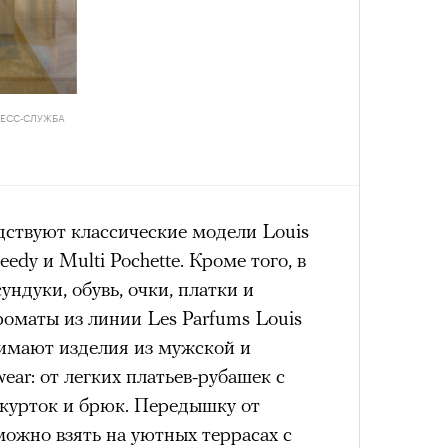
лета
.
Сможе
Карго
отвеч
ткани
лета
 петля времени
РЕСС-СЛУЖБА
 мощно — ты
 человека,
дствуют классические модели Louis
едний дом»
peedy и Multi Pochette. Кроме того, в
100 л
его все это
косме
ундуки, обувь, очки, платки и
Netflix
своим участием,
ароматы из линии Les Parfums Louis
4 кол
100 л
пропу
косме
нимают изделия из мужской и
возчика», «Невероятного Халка»,
вующего в нем.
ear: от легких платьев-рубашек с
обмана», «Форсажа X») запирает
курток и брюк. Передышку от
доме, который внезапно перестает
ожно взять на уютных террасах с
 сюжету семья оказывается отрезана