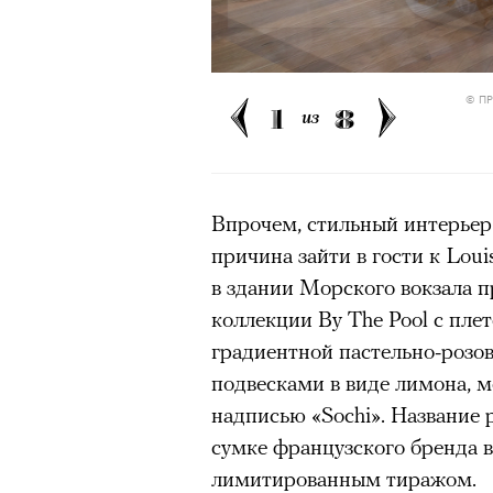
режиссера, «Р» по пьесе Мих
© П
1
8
из
Впрочем, стильный интерьер 
Кадр из сериала «Тед Лассо»
причина зайти в гости к Loui
© APPLE INC.
в здании Морского вокзала п
«
коллекции By The Pool с пле
градиентной пастельно-розов
9 августа Одри Тоту отметит
подвесками в виде лимона, м
вот как: вместе с Амели Пул
надписью «Sochi». Название 
нулевых. Мелодрама «Амели»
сумке французского бренда 
международным символом фр
лимитированным тиражом.