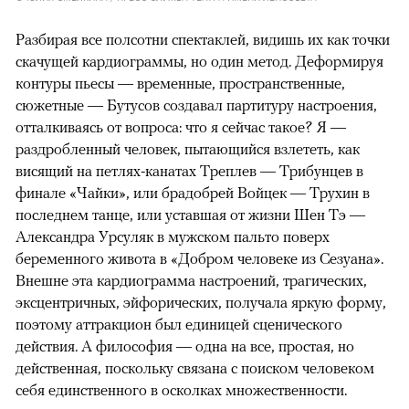
Разбирая все полсотни спектаклей, видишь их как точки
скачущей кардиограммы, но один метод. Деформируя
контуры пьесы — временные, пространственные,
сюжетные — Бутусов создавал партитуру настроения,
отталкиваясь от вопроса: что я сейчас такое? Я —
раздробленный человек, пытающийся взлететь, как
висящий на петлях-канатах Треплев — Трибунцев в
финале «Чайки», или брадобрей Войцек — Трухин в
последнем танце, или уставшая от жизни Шен Тэ —
Александра Урсуляк в мужском пальто поверх
беременного живота в «Добром человеке из Сезуана».
Внешне эта кардиограмма настроений, трагических,
эксцентричных, эйфорических, получала яркую форму,
поэтому аттракцион был единицей сценического
действия. А философия — одна на все, простая, но
действенная, поскольку связана с поиском человеком
себя единственного в осколках множественности.