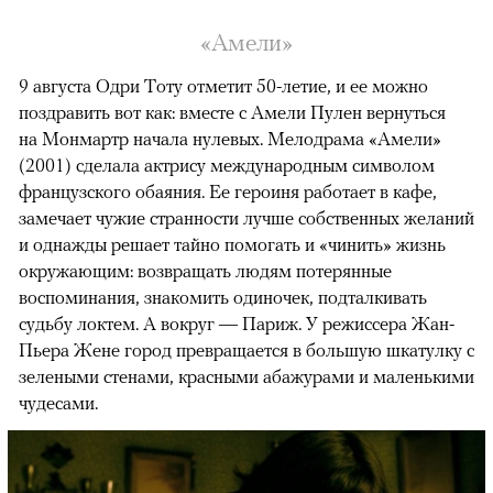
«Амели»
9 августа Одри Тоту отметит 50-летие, и ее можно
поздравить вот как: вместе с Амели Пулен вернуться
на Монмартр начала нулевых. Мелодрама «Амели»
(2001) сделала актрису международным символом
французского обаяния. Ее героиня работает в кафе,
замечает чужие странности лучше собственных желаний
и однажды решает тайно помогать и «чинить» жизнь
окружающим: возвращать людям потерянные
воспоминания, знакомить одиночек, подталкивать
судьбу локтем. А вокруг — Париж. У режиссера Жан-
Пьера Жене город превращается в большую шкатулку с
зелеными стенами, красными абажурами и маленькими
чудесами.