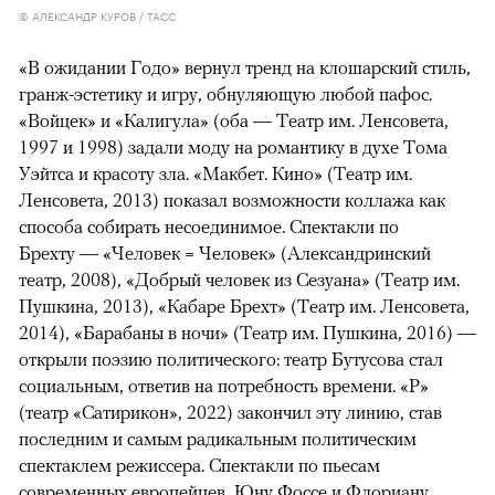
© АЛЕКСАНДР КУРОВ / ТАСС
«В ожидании Годо» вернул тренд на клошарский стиль,
гранж-эстетику и игру, обнуляющую любой пафос.
«Войцек» и «Калигула» (оба — Театр им. Ленсовета,
1997 и 1998) задали моду на романтику в духе Тома
Уэйтса и красоту зла. «Макбет. Кино» (Театр им.
Ленсовета, 2013) показал возможности коллажа как
способа собирать несоединимое. Спектакли по
Брехту — «Человек = Человек» (Александринский
театр, 2008), «Добрый человек из Сезуана» (Театр им.
Пушкина, 2013), «Кабаре Брехт» (Театр им. Ленсовета,
2014), «Барабаны в ночи» (Театр им. Пушкина, 2016) —
открыли поэзию политического: театр Бутусова стал
социальным, ответив на потребность времени. «Р»
(театр «Сатирикон», 2022) закончил эту линию, став
последним и самым радикальным политическим
спектаклем режиссера. Спектакли по пьесам
современных европейцев, Юну Фоссе и Флориану