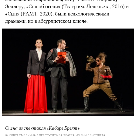
Зеллеру, «Сон об осени» (Театр им. Ленсовета, 2016) и
«Сын» (РАМТ, 2020), были психологическими
драмами, но в абсурдистском ключе.
Сцена из спектакля «Кабаре Брехт»
© ЮЛИЯ СМЕЛКИНА / ПРЕСС-СЛУЖБА ТЕАТРА ИМЕНИ ЛЕНСОВЕТА