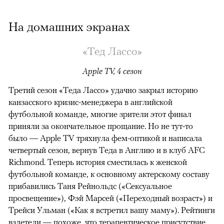
На домашних экранах
«Тед Лассо»
Apple TV, 4 сезон
Третий сезон «Теда Лассо» удачно закрыл историю
канзасского кризис-менеджера в английской
футбольной команде, многие зрители этот финал
приняли за окончательное прощание. Но не тут-то
было — Apple TV тряхнула фем-оптикой и написала
четвертый сезон, вернув Теда в Англию и в клуб AFC
Richmond. Теперь история сместилась к женской
футбольной команде, к основному актерскому составу
прибавились Таня Рейнольдс («Сексуальное
просвещение»), Фэй Марсей («Переходный возраст») и
00:00
/
00:00
Трейси Ульман («Как я встретил вашу маму»). Рейтинги
взлетели
— похоже, что терапевтическое присутствие