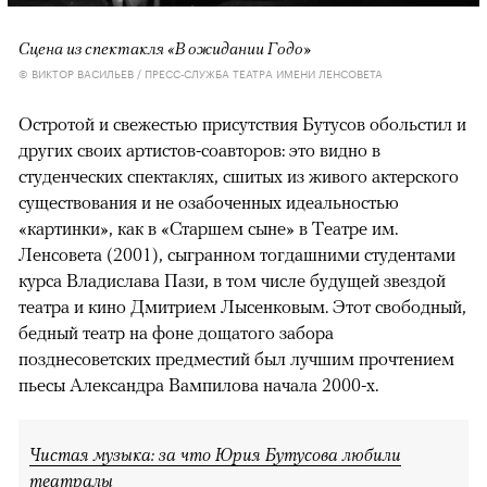
Сцена из спектакля «В ожидании Годо»
© ВИКТОР ВАСИЛЬЕВ / ПРЕСС-СЛУЖБА ТЕАТРА ИМЕНИ ЛЕНСОВЕТА
Остротой и свежестью присутствия Бутусов обольстил и
других своих артистов-соавторов: это видно в
студенческих спектаклях, сшитых из живого актерского
существования и не озабоченных идеальностью
«картинки», как в «Старшем сыне» в Театре им.
Ленсовета (2001), сыгранном тогдашними студентами
курса Владислава Пази, в том числе будущей звездой
театра и кино Дмитрием Лысенковым. Этот свободный,
бедный театр на фоне дощатого забора
позднесоветских предместий был лучшим прочтением
пьесы Александра Вампилова начала 2000-х.
Чистая музыка: за что Юрия Бутусова любили
театралы