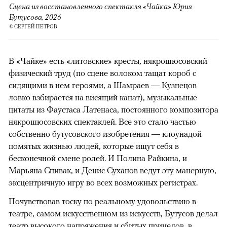
Сцена из восстановленного спектакля «Чайка» Юрия
Бутусова, 2026
© СЕРГЕЙ ПЕТРОВ
В «Чайке» есть «литовские» кресты, някрошюсовский
физический труд (по сцене волоком тащат короб с
сидящими в нем героями, а Шамраев — Кузнецов
ловко взбирается на висящий канат), музыкальные
цитаты из Фаустаса Латенаса, постоянного композитора
някрошюсовских спектаклей. Все это стало частью
собственно бутусовского изобретения — клоунадой
помятых жизнью людей, которые ищут себя в
бесконечной смене ролей. И Полина Райкина, и
Марьяна Спивак, и Денис Суханов ведут эту манерную,
эксцентричную игру во всех возможных регистрах.
Почувствовав тоску по реальному удовольствию в
театре, самом искусственном из искусств, Бутусов делал
театр высокого напряжения и сбитых прицелов, в