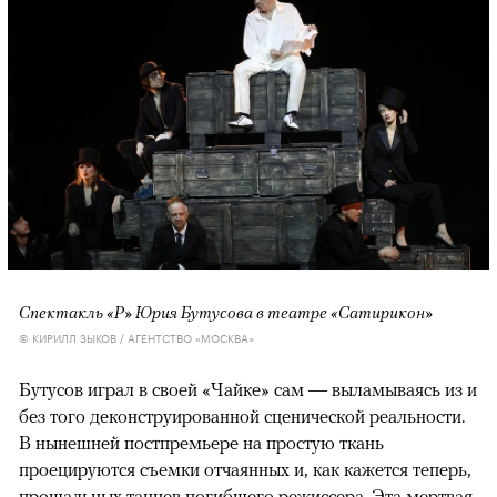
Спектакль «Р» Юрия Бутусова в театре «Сатирикон»
© КИРИЛЛ ЗЫКОВ / АГЕНТСТВО «МОСКВА»
Бутусов играл в своей «Чайке» сам — выламываясь из и
без того деконструированной сценической реальности.
В нынешней постпремьере на простую ткань
проецируются съемки отчаянных и, как кажется теперь,
прощальных танцев погибшего режиссера. Эта мертвая