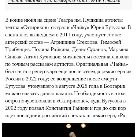
Подписывайтесь на телеграм-канал «РБК Стиль»
В конце июня на сцене Театра им. Пушкина артисты
театра «Сатирикон» сыграли «Чайку» Юрия Бутусова. В
спектакле, вышедшем в 2011 году, участвует тот же
актерский состав — Агриппина Стеклова, Тимофей
Трибунцев, Полина Райкина, Денис Суханов, Марьяна
Спивак, Антон Кузнецов; мизансцены восстанавливали
по точным рассказам артистов. Оригинальная «Чайка»
был снята с репертуара еще после отъезда режиссера из
России в 2022 году; ее возвращение после смерти
Бутусова, утонувшего в августе 2025 года в Болгарии,
можно назвать данью памяти. Необходимость в этом
остро почувствовали в «Сатириконе», куда Бутусова в
2002 году позвал Константин Райкин и где до сих пор
идет последний российский спектакль режиссера, «Р».