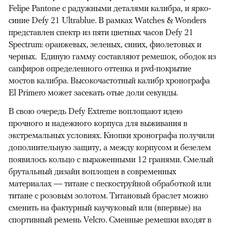
Felipe Pantone с радужными деталями калибра, и ярко-
синие Defy 21 Ultrablue. В рамках Watches & Wonders
представлен спектр из пяти цветных часов Defy 21
Spectrum: оранжевых, зеленых, синих, фиолетовых и
черных. Единую гамму составляют ремешок, ободок из
сапфиров определенного оттенка и pvd-покрытие
мостов калибра. Высокочастотный калибр хронографа
El Primero может засекать отые доли секунды.
В свою очередь Defy Extreme воплощают идею
прочного и надежного корпуса для выживания в
экстремальных условиях. Кнопки хронографа получили
дополнительную защиту, а между корпусом и безелем
появилось кольцо с выраженными 12 гранями. Смелый
брутальный дизайн воплощен в современных
материалах — титане с пескоструйной обработкой или
титане с розовым золотом. Титановый браслет можно
сменить на фактурный каучуковый или (впервые) на
спортивный ремень Velcro. Сменные ремешки входят в