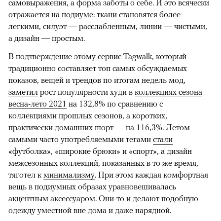
самовыражения, а форма заботы о себе. И это всячески
отражается на подиуме: ткани становятся более
легкими, силуэт — расслабленным, линии — чистыми,
а дизайн — простым.
В подтверждение этому сервис Tagwalk, который
традиционно составляет топ самых обсуждаемых
показов, вещей и трендов по итогам недель мод,
заметил
рост популярности худи в
коллекциях сезона
весна-лето 2021
на 132,8% по сравнению с
коллекциями прошлых сезонов, а коротких,
практически домашних шорт — на 116,3%. Летом
самыми часто употребляемыми тегами
стали
«футболка», «широкие брюки» и «спорт», а дизайн
межсезонных коллекций, показанных в то же время,
тяготел к
минимализму
. При этом каждая комфортная
вещь в подиумных образах уравновешивалась
акцентным аксессуаром. Они-то и делают подобную
одежду уместной вне дома и даже нарядной.