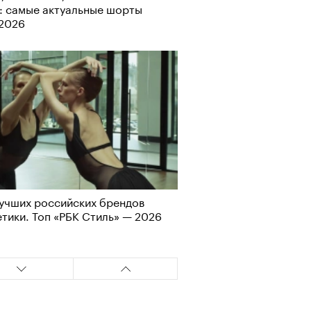
: самые актуальные шорты
Альтман, Altman Talks: «Умение
-2026
азать — это освобождающая
а»
учших российских брендов
тики. Топ «РБК Стиль» — 2026
т ли человек прожить 180 лет:
ает Станислав Скакун