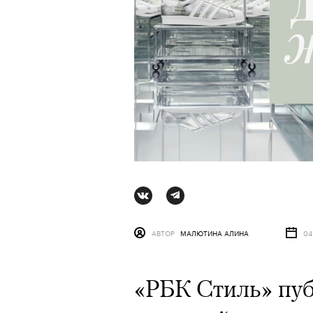
АВТОР
МАЛЮТИНА АЛИНА
04
АВТОР
СТАС ТЫРКИН
06 АВГУ
«РБК Стиль» пу