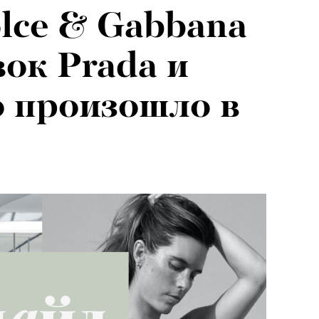
lce & Gabbana
026: что
вок Prada и
на открытии
то произошло в
 авторского