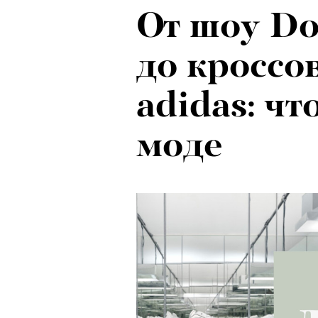
От шоу Do
Локарно-2
до кроссо
показали 
adidas: ч
фестиваля
моде
кино