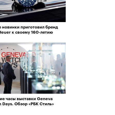
е новинки приготовил бренд
рно-2025: перестрелки в
Heuer к своему 160-летию
йне и горизонтальные танцы в
Визионеры» и masters:dom
ыне
ели первую резиденцию
ие часы выставки Geneva
 Days. Обзор «РБК Стиль»
Альтман, Altman Talks: «Умение