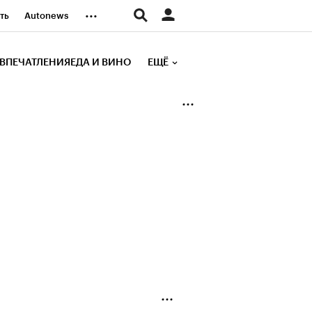
...
ть
Autonews
К Образование
ВПЕЧАТЛЕНИЯ
ЕДА И ВИНО
ЕЩЁ
д
Стиль
е рейтинги
иа
Финансы