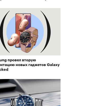
ung провел вторую
рно-2025: объединение двух
ентацию новых гаджетов Galaxy
 и мир, в котором нет
cked
слых