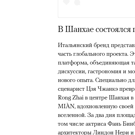
В Шанхае состоялся 
Итальянский бренд предста
часть глобального проекта. 
платформа, объединяющая та
дискуссии, гастрономия и м
нового опыта. Специально дл
сценарист Цзя Чжанкэ превр
Rong Zhai в центре Шанхая 
MIÀN, вдохновленную своей
вселенной. За два дня площад
том числе актриса Фань Бин
Кадр из фильма «Зеленые глаза»
архитекторы Линдон Нери и 
© JUNE FILMS