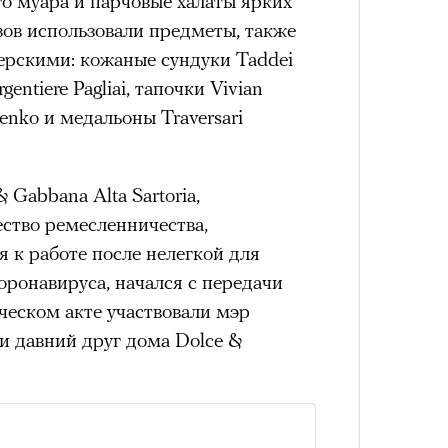
о муара и парчовые халаты ярких
доск
а
зов использовали предметы, также
штук
ации, —
рскими: кожаные сундуки Taddei
вания, при котором подросток под
entiere Pagliai, тапочки Vivian
ресса полностью уходит в себя,
Penko и медальоны Traversari
ь, есть и реагировать на внешний
рнем по имени Нур (Саид Эль
Gabbana Alta Sartoria,
оини Шаи (Дуа Бутарбуш
ство ремесленничества,
м отказали в получении вида на
 к работе после нелегкой для
получных европейских стран.
ронавируса, начался с передачи
обудить Нура к жизни:
Сможе
ческом акте участвовали мэр
отвеч
икает в его ужасные сны, в которых
 давний друг дома Dolce &
в Европу.
ЧИТ
ственной составляющей фильма его
бросердечный призыв («Только вы
ет для тех, кто не понял,