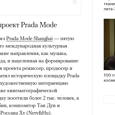
ткани
Кира 
лета
доск
штук
проект Prada Mode
вил
Prada Mode Shanghai
— пятую
Это международная культурная
кие направления, как музыка,
ода, и нацеленная на формирование
я проекта режиссер, продюсер и
100 л
атил историческую площадку Prada
косме
в художественную интервенцию
Сможе
отвеч
 же кинематографической
ку посетили более 2 тыс. человек, в
бин, композитор Тан Дун и
Россана Ху (Nery&Hu).