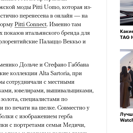
ской моды Pitti Uomo, которая из-
нни Лиатар и Жереми
астично перенесена в онлайн — на
форму
Pitti Connect
. Именно там
 показов итальянского бренда для
Каки
Лока
TAG 
бассе
ом на политическую актуальность —
о флорентийские Палаццо Веккьо и
«РБК 
пуст
е Пьяццы Гранде
пров
ма «Зеленые глаза» (Les Yeux
менико Дольче и Стефано Габбана
 Фанни Лиатар и Жереми Труиля.
ие коллекции Alta Sartoria, при
рин» — отнюдь не байопик первого
ры сотрудничали с местными
а сноса многоквартирного
ками, ювелирами, вышивальщиками,
аине, которому было присвоено его
золота, специалистами по
и по печати на шелке. Совместно у
рину» в оригинальности: мы уже
Лучш
болки с изображением герба
Watch
игрантских семей (даже
лки с портретами семьи Медичи,
и в кому. В этом случае проблема со
Кира 