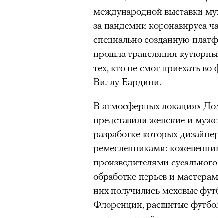
международной выставки муж
«Зеленые глаза» Фа
за пандемии коронавируса ч
Труиля
специально созданную плат
прошла трансляция кутюрных
Фестиваль открылся с намек
тех, кто не смог приехать в
показом на огромном экран
Виллу Бардини.
камерного французского филь
В атмосферных локациях До
Verts) режиссерского дуэта
представили женские и мужск
Прошлая их кинолента «Гага
разработке которых дизайне
космонавта в мире, а хроник
ремесленниками: кожевенни
комплекса на парижской окр
производителями сусального 
имя.
обработке перьев и мастерам
Новый фильм уступает «Гага
них получились меховые фут
видели кино про детей из эм
Флоренции, расшитые футбо
российских), которые впадал