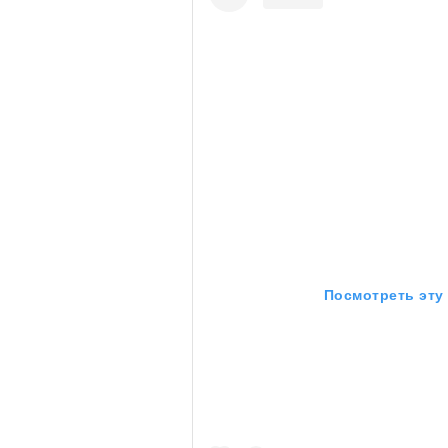
очнувшийся Нур) точно не б
обострения мигрантского кри
Адресованн
добросерд
точно не б
Посмотреть эту
дни очередн
мигрантск