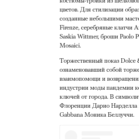
костюмы-тройки из шелковог
здоровьем касается синдром
цветов. Для стилизации обра
отстраненности, или резигн
созданные небольшими масте
редкого психогенного заболе
Firenze, серебряные клатчи Arg
воздействием тяжелейшего ст
Saskia Wittmer, броши Paolo 
перестает двигаться, говорит
Mosaici.
мир. Это и происходит с па
Торжественный показ Dolce & 
Алами), братом главной гер
ознаменовавший собой торже
М’Зауки), когда их родителя
взаимопомощи и возвращения
жительство в одной из благо
индустрии моды пандемии ко
Безутешная Шая пытается пр
ключей от города. В символи
наглотавшись таблеток, прон
Флоренции Дарио Нарделла и
их мать тонет при переправе 
Gabbana Моника Беллуччи.
При всей скромности художе
адресованный европейцам до
можете нас спасти!» — сообща