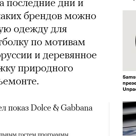
 Тыркин рассказывает о
а последние дни и
на остросоциальные
 каких брендов можно
ую одежду для
тболку по мотивам
оруссии и деревянное
ржку природного
рам-канал «РБК Стиль»
ьемонте.
Sams
Лока
през
Корей
Unpa
взро
ар и Жереми Труиля
л показ Dolce & Gabbana
Грэя
рное: голливудские левые и черный
альным гостем программы