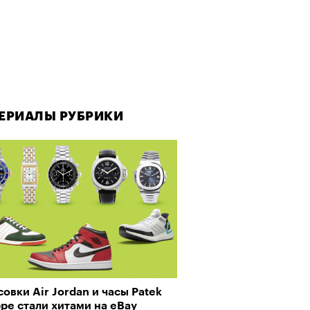
ЕРИАЛЫ РУБРИКИ
ЕРИАЛЫ РУБРИКИ
овки Air Jordan и часы Patek
рно-2025: Япония наносит
ppe стали хитами на eBay
ной удар