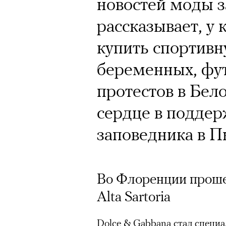
Кинокритик Стас
новостей моды з
первых показах 
рассказывает, у
темы
купить спортивн
беременных, фу
протестов в Бел
сердце в подде
Подписывайтесь на телег
заповедника в П
Зеленые глаза» Фанни Лиат
Во Флоренции проше
«Бумажный тигр» Джеймса 
Alta Sartoria
«Охота» Уэйна Вапимуквы
Ретроспектива «Красное и че
Dolce & Gabbana стал специ
список»