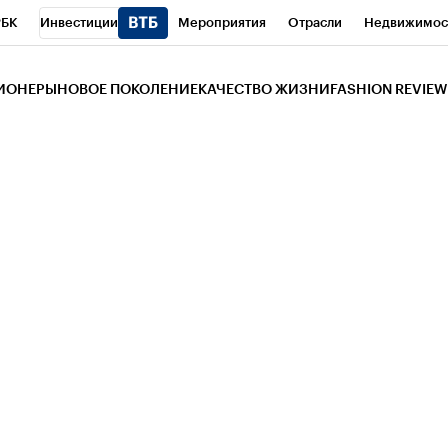
РБК
Инвестиции
Мероприятия
Отрасли
Недвижимос
и
Телеканал
РБК Вино
Спорт
Школа управления РБК
РБ
ЗИОНЕРЫ
НОВОЕ ПОКОЛЕНИЕ
КАЧЕСТВО ЖИЗНИ
FASHION REVIEW
РБК Life
Тренды
Визионеры
Национальные проекты
Горо
 Бизнес-среда
Дискуссионный клуб
Исследования
Кредитны
Газета
Спецпроекты СПб
Конференции СПб
Спецпроекты
трагентов
Политика
Экономика
Бизнес
Технологии и мед
ой валюты