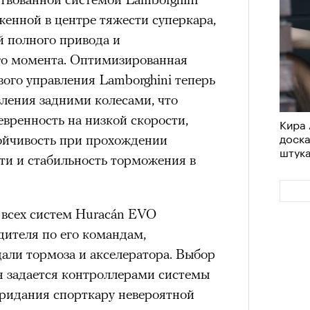
ложенной в центре тяжести суперкара,
й полного привода и
го момента. Оптимизированная
ого управления Lamborghini теперь
вления задними колесами, что
вренность на низкой скорости,
Кира 
доск
ойчивость при прохождении
штук
ти и стабильность торможения в
 всех систем Huracán EVO
дителя по его командам,
али тормоза и акселератора. Выбор
 задается контроллерами системы
придания спорткару невероятной