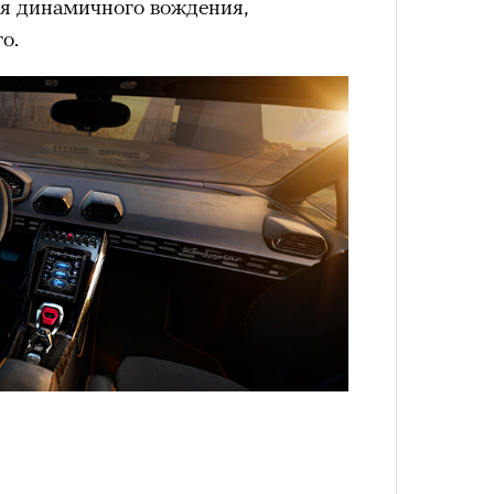
ля динамичного вождения,
Сможе
о.
отвеч
4 кол
пропу