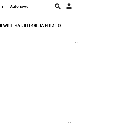
ть
Autonews
К Образование
IEW
ВПЕЧАТЛЕНИЯ
ЕДА И ВИНО
д
Стиль
Крипто
и
Франшизы
Газета
ов
Политика
ты