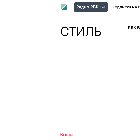
Подписка на 
РБК Компани
СТИЛЬ
РБК 
РБК Курсы
РБК Бизнес-с
Спецпроекты
Экономика
Вещи