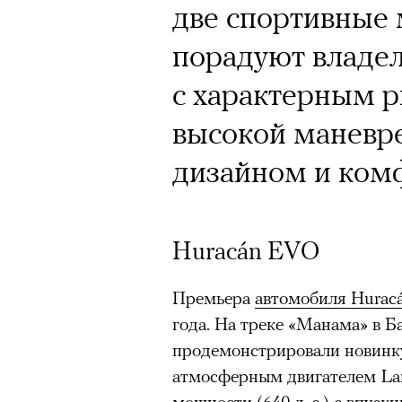
две спортивные 
порадуют владе
с характерным р
высокой маневр
дизайном и ком
Huracán EVO
Премьера
автомобиля Hurac
года. На треке «Манама» в Б
продемонстрировали новинк
атмосферным двигателем Lam
мощности (640 л. с.) с впуск