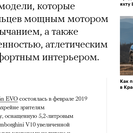
модели, которые
яхту 
льцев мощным мотором
ычанием, а также
енностью, атлетическим
фортным интерьером.
Как 
в Кр
án EVO
состоялась в феврале 2019
ахрейне зрителям
у, оснащенную 5,2-литровым
borghini V10 увеличенной
ными клапанами из титана и