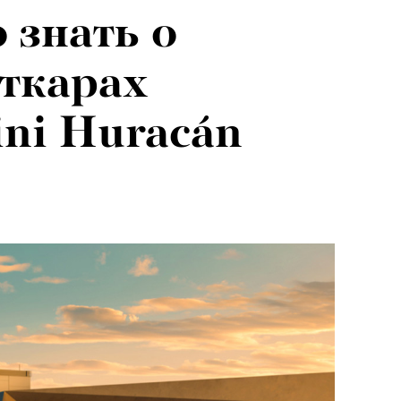
 знать о
ткарах
ni Huracán