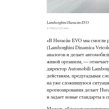
Lamborghini Huracán EVO
© ПРЕСС-СЛУЖБА
«В Huracán EVO мы смогли 
(Lamborghini Dinamica Veicolo
аналогов и делает автомоби
живой организм, — отмечае
директор Automobili Lamborg
действиям, предугадывая сле
на уже сложившуюся ситуац
прогнозирования делает Hu
и задает новые стандарты в с
Модель обладает усовершенс