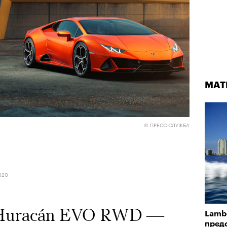
МАТ
© ПРЕСС-СЛУЖБА
020
 Huracán EVO RWD —
Lamb
пред