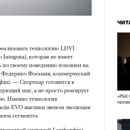
ЧИТ
реализовать технологию LDVI
 Integrata), которая не имеет
ль по своему поведению похожим на
т Федерико Фоскини, коммерческий
hini. — Cпорткар готовится к
дующий шаг, а не просто реагирует
«РБК 
ию. Именно технология
пров
racán EVO высшим звеном эволюции
воем сегменте».
твованной системой Lamborghini