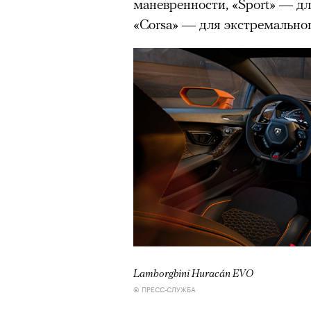
маневренности, «Sport» — д
«Corsa» — для экстремальног
Lamborghini Huracán EVO
© ПРЕСС-СЛУЖБА