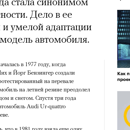
да стала синонимом
ности. Дело в ее
 и умелой адаптации
 модель автомобиля.
ачалась в 1977 году, когда
их и Йорг Бензингер создали
Как 
прое
ротестированный на перевале
мобиль на летней резине преодолел
ом и снегом. Спустя три года
томобиль Audi Ur-quattro
еве.
, что в 1981 году взяла еще одну