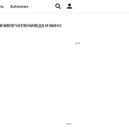
ть
Autonews
К Образование
IEW
ВПЕЧАТЛЕНИЯ
ЕДА И ВИНО
д
Стиль
Крипто
и
Франшизы
Газета
ов
Политика
ты