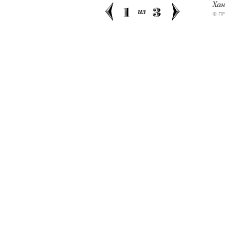
Хан
1
3
из
© П