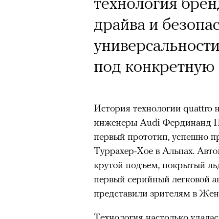
технология брен
драйва и безопас
универсальности
под конкретную
История технологии quattro н
инженеры Audi Фердинанд П
первый прототип, успешно п
Туррахер-Хое в Альпах. Авто
крутой подъем, покрытый льд
первый серийный легковой ав
представили зрителям в Жен
Технология настолько удалась