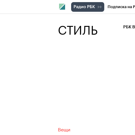
Подписка на 
РБК Компани
СТИЛЬ
РБК 
РБК Курсы
РБК Бизнес-с
Спецпроекты
Экономика
Вещи