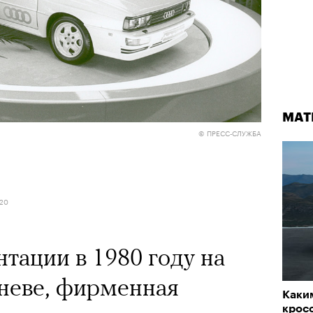
МАТ
© ПРЕСС-СЛУЖБА
020
нтации в 1980 году на
неве, фирменная
Каки
крос