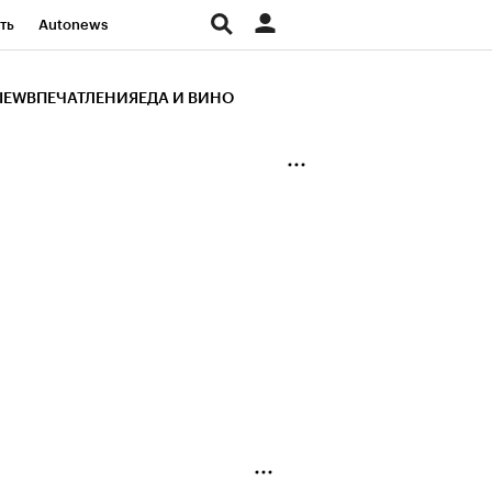
ть
Autonews
К Образование
IEW
ВПЕЧАТЛЕНИЯ
ЕДА И ВИНО
д
Стиль
Крипто
и
Франшизы
Газета
ов
Политика
ты