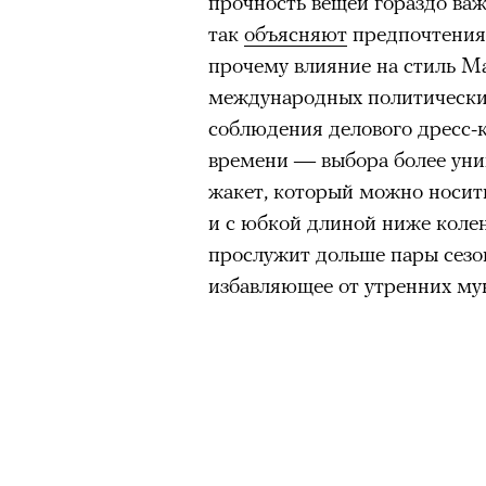
прочность вещей гораздо ва
так
объясняют
предпочтения 
прочему влияние на стиль Мар
международных политически
соблюдения делового дресс-к
времени — выбора более уни
жакет, который можно носит
и с юбкой длиной ниже колен
прослужит дольше пары сезон
избавляющее от утренних мук