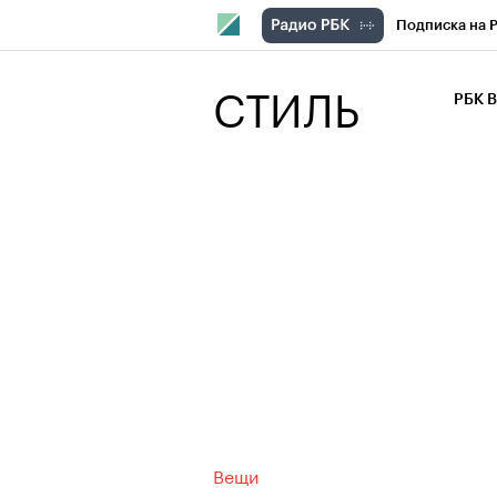
Подписка на 
РБК Компани
СТИЛЬ
РБК 
РБК Курсы
РБК Бизнес-с
Спецпроекты
Экономика
Вещи