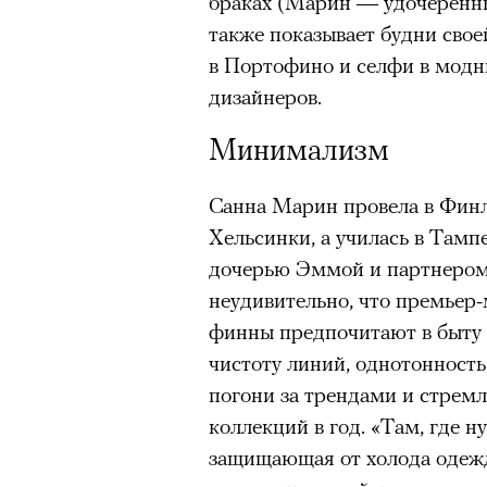
браках (Марин — удочеренны
также показывает будни свое
в Портофино и селфи в модн
дизайнеров.
Минимализм
Санна Марин провела в Финл
Хельсинки, а училась в Тампе
дочерью Эммой и партнером
неудивительно, что премьер-
финны предпочитают в быту и
чистоту линий, однотонност
погони за трендами и стрем
коллекций в год. «Там, где 
защищающая от холода одежд