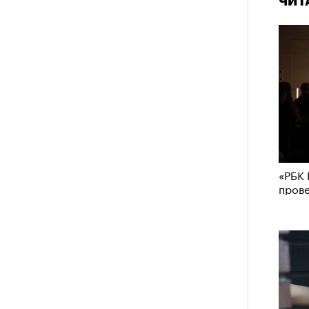
ЧИТ
«РБК 
пров