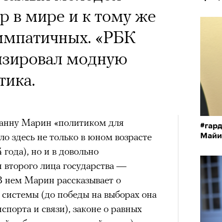
 в мире и к тому же
импатичных. «РБК
изировал модную
тика.
анну Марин «политиком для
#гард
ло здесь не только в юном возрасте
Майи
года), но и в довольно
 второго лица государства —
В нем Марин рассказывает о
 системы (до победы на выборах она
спорта и связи), законе о равных