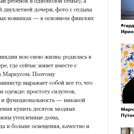
й ребенок в однополой семье), а
й двухлетней дочери, фото с отдыха
ых новинках — в основном финских
#гард
Ирин
яндии всю свою жизнь: родилась в
ре, где сейчас живет вместе с
 Маркусом. Поэтому
министр выражает собой все то, что
 одежде: простоту силуэтов,
ь и функциональность — никакой
ления купить десяток модных
Мерч
Пути
нужны утепленные дома,
а и больше освещения, качество и