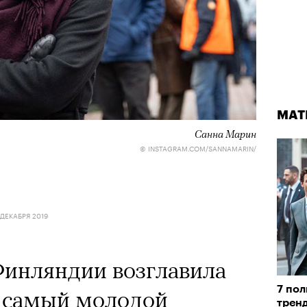
МАТ
Санна Марин
© INSTAGRAM.COM/SANNAMARIN/
 ДЕКАБРЯ 2019
Финляндии возглавила
7 по
 самый молодой
трен