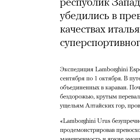
Почему для одни
Кинокритик Стас
республик Запа
горы становится
первых показах 
убедились в пре
готовы снова ри
темы
качествах италь
Психологи и аль
суперспортивног
высота меняет ч
тянет с новой си
Экспедиция Lamborghini Espe
Подписывайтесь на телег
сентября по 1 октября. В пу
объединенных в караван. Поч
бездорожью, крутым перевал
Зеленые глаза» Фанни Лиат
ущельям Алтайских гор, пров
«Бумажный тигр» Джеймса 
Подписывайтесь на телег
«Lamborghini Urus безупречн
«Охота» Уэйна Вапимуквы
продемонстрировав превосхо
Ретроспектива «Красное и че
маневренность и яркие эмоц
список»