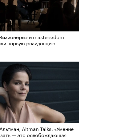
о ли прийти
офессиональный спорт без
рно-2025: перестрелки в
Визионеры» и masters:dom
, если вам 30
йне и горизонтальные танцы в
ели первую резиденцию
ыне
Альтман, Altman Talks: «Умение
азать — это освобождающая