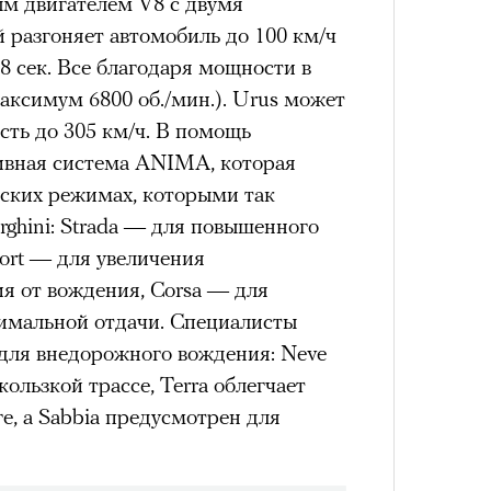
ым двигателем V8 с двумя
им все 14 восьмитысячников
удет лишним в дни очередного
 разгоняет автомобиль до 100 км/ч
ислорода.
зиса.
12,8 сек. Все благодаря мощности в
(максимум 6800 об./мин.). Urus может
4 кол
сть до 305 км/ч. В помощь
пропу
ивная система ANIMA, которая
ый европейцам
Сможе
еских режимах, которыми так
отвеч
«РБК 
пров
ghini: Strada — для повышенного
ечный призыв
ort — для увеличения
удет лишним в
я от вождения, Corsa — для
имальной отдачи. Специалисты
ого обострения
для внедорожного вождения: Neve
кользкой трассе, Terra облегчает
ого кризиса.
е, а Sabbia предусмотрен для
Карго
ткани