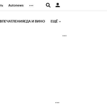
...
ть
Autonews
К Образование
ВПЕЧАТЛЕНИЯ
ЕДА И ВИНО
ЕЩЁ
д
Стиль
е рейтинги
иа
Финансы