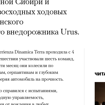
х первое восхождение в
 Тыркин рассказывает о
дной Сибири и
тера
 последним, а другие
на остросоциальные
восходных ходовых
сковать жизнью?
янского
пинисты объясняют, как
о внедорожника Urus.
еловека и почему к ней
лой
rienza Dinamica Terra проходила с 4
рам-канал «РБК Стиль»
тешествии участвовали шесть команд,
Лока
Поче
Корей
ти месяц они колесили по
взро
ам, серпантинам и глубоким
ар и Жереми Труиля
ЧИТ
еряя автомобиль на прочность.
Грэя
рам-канал «РБК Стиль»
о справился с испытаниями,
дную управляемость,
рное: голливудские левые и черный
ии от вождения в любых