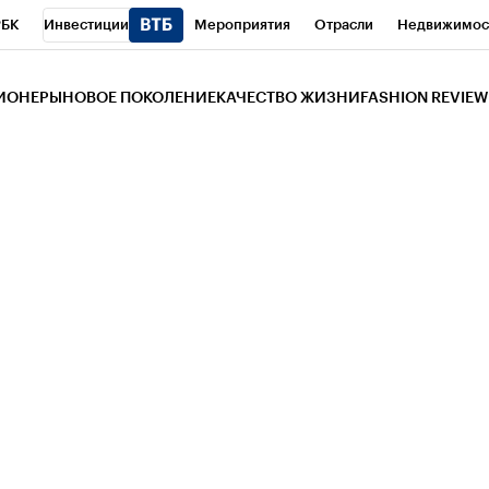
РБК
Инвестиции
Мероприятия
Отрасли
Недвижимос
и
Телеканал
РБК Вино
Спорт
Школа управления РБК
РБ
ЗИОНЕРЫ
НОВОЕ ПОКОЛЕНИЕ
КАЧЕСТВО ЖИЗНИ
FASHION REVIEW
РБК Life
Тренды
Визионеры
Национальные проекты
Горо
 Бизнес-среда
Дискуссионный клуб
Исследования
Кредитны
Газета
Спецпроекты СПб
Конференции СПб
Спецпроекты
трагентов
Политика
Экономика
Бизнес
Технологии и мед
ой валюты