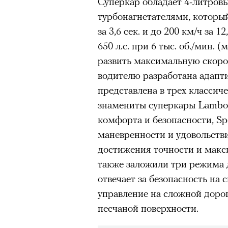
Суперкар обладает 4-литров
человеком, дважды покоривш
очнувшийся Нур) точно не б
турбонагнетателями, который
планеты без использования к
обострения мигрантского кри
за 3,6 сек. и до 200 км/ч за 
650 л.с. при 6 тыс. об./мин. 
развить максимальную скоро
водителю разработана адапт
Адресованн
представлена в трех классич
знамениты суперкары Lambor
добросерд
комфорта и безопасности, Sp
точно не б
маневренности и удовольстви
достижения точности и макс
дни очередн
также заложили три режима 
отвечает за безопасность на с
мигрантск
управление на сложной дорог
песчаной поверхности.