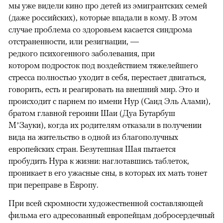
мы уже видели кино про детей из эмигрантских семей
(даже российских), которые впадали в кому. В этом
случае проблема со здоровьем касается синдрома
отстраненности, или резигнации, —
редкого психогенного заболевания, при
котором подросток под воздействием тяжелейшего
стресса полностью уходит в себя, перестает двигаться,
говорить, есть и реагировать на внешний мир. Это и
происходит с парнем по имени Нур (Саид Эль Алами),
братом главной героини Шаи (Дуа Бутарбуш
М’Зауки), когда их родителям отказали в получении
вида на жительство в одной из благополучных
европейских стран. Безутешная Шая пытается
пробудить Нура к жизни: наглотавшись таблеток,
проникает в его ужасные сны, в которых их мать тонет
при переправе в Европу.
При всей скромности художественной составляющей
фильма его адресованный европейцам добросердечный