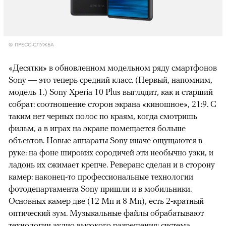
© ПРЕСС-СЛУЖБА
«Десятки» в обновленном модельном ряду смартфонов
Sony — это теперь средний класс. (Первый, напомним,
модель 1.) Sony Xperia 10 Plus выглядит, как и старший
собрат: соотношение сторон экрана «киношное», 21:9. С
таким нет черных полос по краям, когда смотришь
фильм, а в играх на экране помещается больше
объектов. Новые аппараты Sony и
наче ощущаются в
руке: на фоне широких сородичей эти необычно узки, и
ладонь их сжимает крепче. Реверанс сделан и в сторону
камер: наконец-то профессиональные технологии
фотодепартамента Sony пришли и в мобильники.
Основных камер две (12 Мп и 8 Мп), есть 2-кратный
оптический зум. Музыкальные файлы обрабатывают
технологии аудио высокого разрешения: система