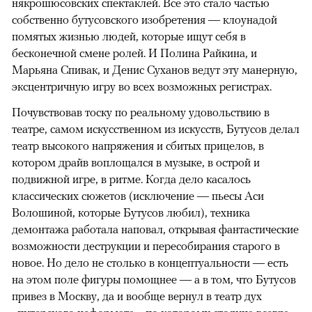
някрошюсовских спектаклей. Все это стало частью
собственно бутусовского изобретения — клоунадой
помятых жизнью людей, которые ищут себя в
бесконечной смене ролей. И Полина Райкина, и
Марьяна Спивак, и Денис Суханов ведут эту манерную,
эксцентричную игру во всех возможных регистрах.
Почувствовав тоску по реальному удовольствию в
театре, самом искусственном из искусств, Бутусов делал
театр высокого напряжения и сбитых прицелов, в
котором драйв воплощался в музыке, в острой и
подвижной игре, в ритме. Когда дело касалось
классических сюжетов (исключение — пьесы Аси
Волошиной, которые Бутусов любил), техника
демонтажа работала наповал, открывая фантастические
возможности деструкции и пересобирания старого в
новое. Но дело не столько в концептуальности — есть
на этом поле фигуры помощнее — а в том, что Бутусов
привез в Москву, да и вообще вернул в театр дух