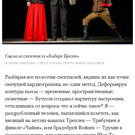
Сцена из спектакля «Кабаре Брехт»
© ЮЛИЯ СМЕЛКИНА / ПРЕСС-СЛУЖБА ТЕАТРА ИМЕНИ ЛЕНСОВЕТА
Разбирая все полсотни спектаклей, видишь их как точки
скачущей кардиограммы, но один метод. Деформируя
контуры пьесы — временные, пространственные,
сюжетные — Бутусов создавал партитуру настроения,
отталкиваясь от вопроса: что я сейчас такое? Я —
раздробленный человек, пытающийся взлететь, как
висящий на петлях-канатах Треплев — Трибунцев в
финале «Чайки», или брадобрей Войцек — Трухин в
последнем танце, или уставшая от жизни Шен Тэ —