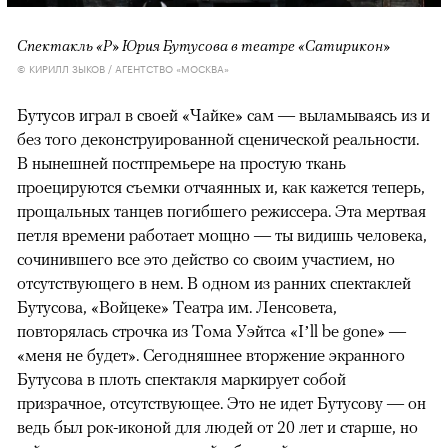
Спектакль «Р» Юрия Бутусова в театре «Сатирикон»
© КИРИЛЛ ЗЫКОВ / АГЕНТСТВО «МОСКВА»
Бутусов играл в своей «Чайке» сам — выламываясь из и
без того деконструированной сценической реальности.
В нынешней постпремьере на простую ткань
проецируются съемки отчаянных и, как кажется теперь,
прощальных танцев погибшего режиссера. Эта мертвая
петля времени работает мощно — ты видишь человека,
сочинившего все это действо со своим участием, но
отсутствующего в нем. В одном из ранних спектаклей
Бутусова, «Войцеке» Театра им. Ленсовета,
повторялась строчка из Тома Уэйтса «I’ll be gone» —
«меня не будет». Сегодняшнее вторжение экранного
Бутусова в плоть спектакля маркирует собой
призрачное, отсутствующее. Это не идет Бутусову — он
ведь был рок-иконой для людей от 20 лет и старше, но