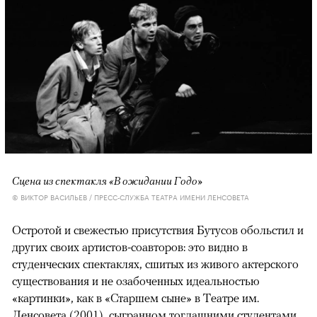
Сцена из спектакля «В ожидании Годо»
© ВИКТОР ВАСИЛЬЕВ / ПРЕСС-СЛУЖБА ТЕАТРА ИМЕНИ ЛЕНСОВЕТА
Остротой и свежестью присутствия Бутусов обольстил и
других своих артистов-соавторов: это видно в
студенческих спектаклях, сшитых из живого актерского
существования и не озабоченных идеальностью
«картинки», как в «Старшем сыне» в Театре им.
Ленсовета (2001), сыгранном тогдашними студентами