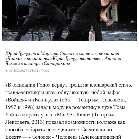
Юрий Бутусов и Марьяна Спивак в сцене из спектакля
«Чайка» в постановке Юрия Бутусова по пьесе Антона
Чехова в театре «Сатирикон»
© АЛЕКСАНДР КУРОВ / ТАСС
«В ожидании Годо» вернул тренд на клошарский стиль,
гранж-эстетику и игру, обнуляющую любой пафос.
«Войцек» и «Калигула» (оба — Театр им. Ленсовета,
1997 и 1998) задали моду на романтику в духе Тома
Уэйтса и красоту зла. «Макбет. Кино» (Театр им.
Ленсовета, 2013) показал возможности коллажа как
способа собирать несоединимое. Спектакли по
Брехту — «Человек = Человек» (Александринский