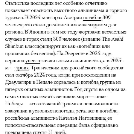
Статистика последних лет особенно отчетливо
показывает опасность высотного альпинизма и горного
туризма. В 2024-м в горах Австрии
погибли
309
человек, что стало десятилетним максимумом для
региона. В Японии в том же году жертвами несчастных
случаев в горах
стали
300 человек (издание The Asahi
Shimbun классифицирует их как «погибших или
пропавших без вести»). На Эвересте в 2024 году
вершина
унесла
жизни восьми альпинистов, а в 2025-
м —
троих
. Трагическим для российского сообщества
стал октябрь 2024 года, когда при восхождении на
Дхаулагири в Непале
сорвалась и погибла
группа из
пятерых опытных альпинистов. Год спустя на одном из
самых опасных семитысячников мира — пике
Победы — из-за тяжелой травмы и невозможности
эвакуации в условиях непогоды
осталась и погибла
российская альпинистка Наталья Наговицина; ее
поисково-спасательная операция была официально
прекращена спустя 11 дней.