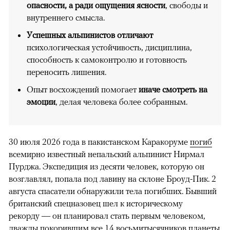
опасности, а ради ощущения ясности
, свободы и
внутреннего смысла.
Успешных альпинистов отличают
психологическая устойчивость, дисциплина,
способность к самоконтролю и готовность
переносить лишения.
Опыт восхождений помогает
иначе смотреть на
эмоции
, делая человека более собранным.
30 июля 2026 года в пакистанском Каракоруме
погиб
всемирно известный непальский альпинист Нирмал
Пурджа. Экспедиция из десяти человек, которую он
возглавлял, попала под лавину на склоне Броуд-Пик. 2
августа спасатели обнаружили тела погибших. Бывший
британский спецназовец шел к историческому
рекорду — он планировал стать первым человеком,
дважды покорившим все 14 восьмитысячников планеты