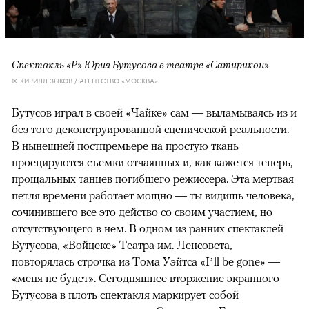
Спектакль «Р» Юрия Бутусова в театре «Сатирикон»
© КИРИЛЛ ЗЫКОВ / АГЕНТСТВО «МОСКВА»
Бутусов играл в своей «Чайке» сам — выламываясь из и
без того деконструированной сценической реальности.
В нынешней постпремьере на простую ткань
проецируются съемки отчаянных и, как кажется теперь,
прощальных танцев погибшего режиссера. Эта мертвая
петля времени работает мощно — ты видишь человека,
сочинившего все это действо со своим участием, но
отсутствующего в нем. В одном из ранних спектаклей
Бутусова, «Войцеке» Театра им. Ленсовета,
повторялась строчка из Тома Уэйтса «I’ll be gone» —
«меня не будет». Сегодняшнее вторжение экранного
Бутусова в плоть спектакля маркирует собой