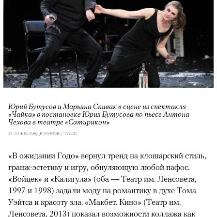
Юрий Бутусов и Марьяна Спивак в сцене из спектакля
«Чайка» в постановке Юрия Бутусова по пьесе Антона
Чехова в театре «Сатирикон»
© АЛЕКСАНДР КУРОВ / ТАСС
«В ожидании Годо» вернул тренд на клошарский стиль,
гранж-эстетику и игру, обнуляющую любой пафос.
«Войцек» и «Калигула» (оба — Театр им. Ленсовета,
1997 и 1998) задали моду на романтику в духе Тома
Уэйтса и красоту зла. «Макбет. Кино» (Театр им.
Ленсовета, 2013) показал возможности коллажа как