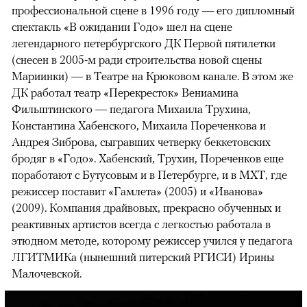
профессиональной сцене в 1996 году — его дипломный
спектакль «В ожидании Годо» шел на сцене
легендарного петербургского ДК Первой пятилетки
(снесен в 2005-м ради строительства новой сцены
Мариинки) — в Театре на Крюковом канале. В этом же
ДК работал театр «Перекресток» Вениамина
Фильштинского — педагога Михаила Трухина,
Константина Хабенского, Михаила Пореченкова и
Андрея Зиброва, сыгравших четверку беккетовских
бродяг в «Годо». Хабенский, Трухин, Пореченков еще
поработают с Бутусовым и в Петербурге, и в МХТ, где
режиссер поставит «Гамлета» (2005) и «Иванова»
(2009). Компания драйвовых, прекрасно обученных и
реактивных артистов всегда с легкостью работала в
этюдном методе, которому режиссер учился у педагога
ЛГИТМИКа (нынешний питерский РГИСИ) Ирины
Малочевской.