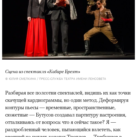
Сцена из спектакля «Кабаре Брехт»
© ЮЛИЯ СМЕЛКИНА / ПРЕСС-СЛУЖБА ТЕАТРА ИМЕНИ ЛЕНСОВЕТА
Разбирая все полсотни спектаклей, видишь их как точки
скачущей кардиограммы, но один метод. Деформируя
контуры пьесы — временные, пространственные,
сюжетные — Бутусов создавал партитуру настроения,
отталкиваясь от вопроса: что я сейчас такое? Я —
раздробленный человек, пытающийся взлететь, как
висящий на петлях-канатах Треплев — Трибунцев в