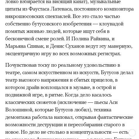
ловко взбирается на висящий канат), музыкальные
цитаты из Фаустаса Латенаса, постоянного композитора
някрошюсовских спектаклей. Все это стало частью
собственно бутусовского изобретения — клоунадой
помятых жизнью людей, которые ищут себя в
бесконечной смене ролей. И Полина Райкина, и
Марьяна Спивак, и Денис Суханов ведут эту манерную,
эксцентричную игру во всех возможных регистрах.
Почувствовав тоску по реальному удовольствию в
театре, самом искусственном из искусств, Бутусов делал
театр высокого напряжения и сбитых прицелов, в
котором драйв воплощался в музыке, в острой и
подвижной игре, в ритме. Когда дело касалось
классических сюжетов (исключение — пьесы Аси
Волошиной, которые Бутусов любил), техника
демонтажа работала наповал, открывая фантастические
возможности деструкции и пересобирания старого в
новое. Но дело не столько в концептуальности — есть