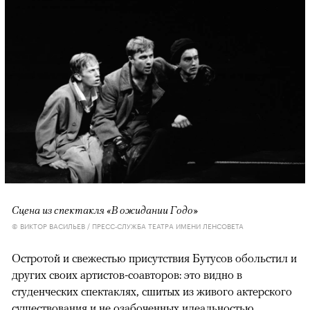
Сцена из спектакля «В ожидании Годо»
© ВИКТОР ВАСИЛЬЕВ / ПРЕСС-СЛУЖБА ТЕАТРА ИМЕНИ ЛЕНСОВЕТА
Остротой и свежестью присутствия Бутусов обольстил и
других своих артистов-соавторов: это видно в
студенческих спектаклях, сшитых из живого актерского
существования и не озабоченных идеальностью