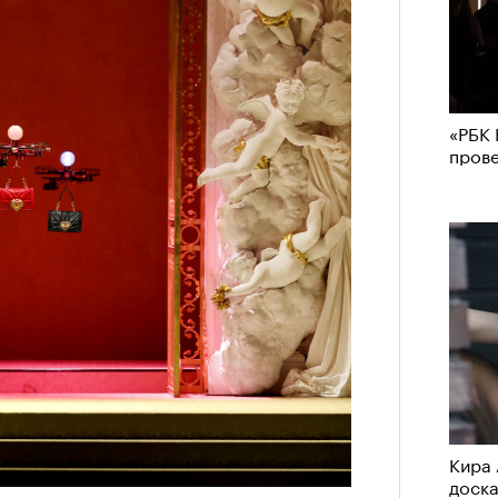
«РБК 
пров
Кира 
доск