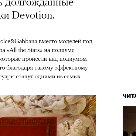
ь долгожданные
и Devotion.
Dolce&Gabbana вместо моделей под
«All the Stars» на подиуме
 которые пронесли над подиумом
 что благодаря такому эффектному
ссуары станут одними из самых
ЧИТ