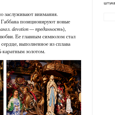
штук
но заслуживают внимания.
 Габбана позиционируют новые
 англ. devotion — преданность
),
 любви. Ее главным символом стал
сердце, выполненное из сплава
4-каратным золотом.
Сможе
отвеч