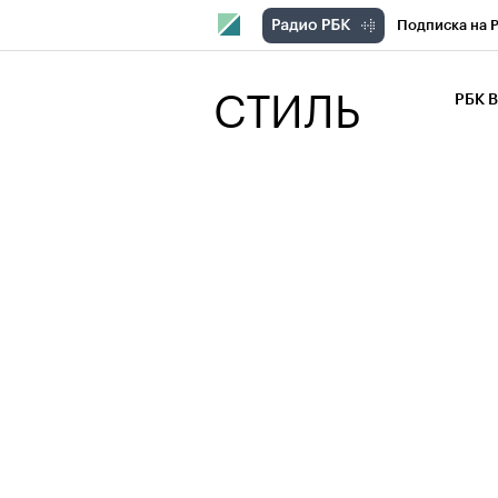
Подписка на 
РБК Компани
СТИЛЬ
РБК 
РБК Курсы
РБК Бизнес-с
Спецпроекты
Экономика