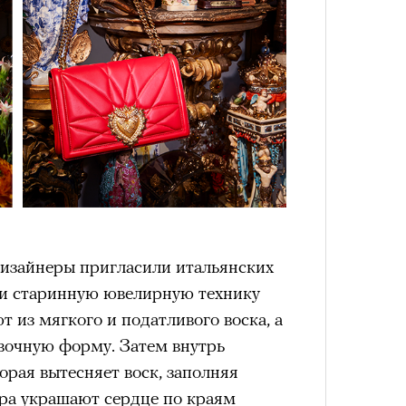
4 кол
пропу
дизайнеры пригласили итальянских
ли старинную ювелирную технику
т из мягкого и податливого воска, а
вочную форму. Затем внутрь
орая вытесняет воск, заполняя
Карго
ткани
ра украшают сердце по краям