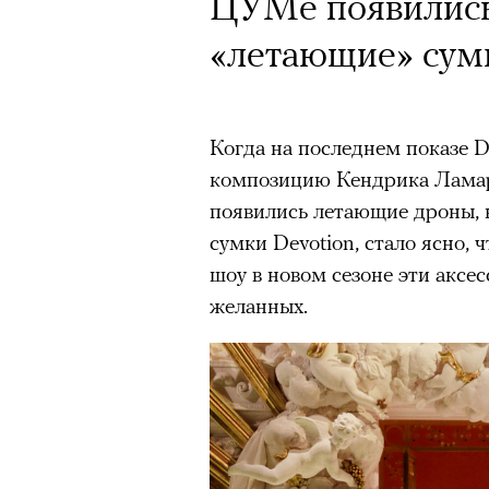
ЦУМе появилис
«летающие» сумк
Когда на последнем показе 
композицию Кендрика Ламара 
появились летающие дроны,
сумки Devotion, стало ясно,
шоу в новом сезоне эти аксе
желанных.