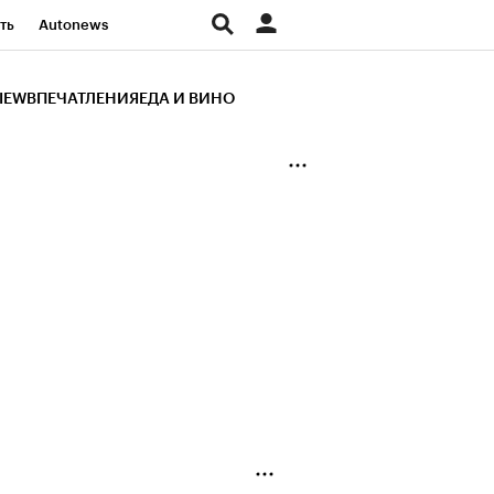
ть
Autonews
К Образование
IEW
ВПЕЧАТЛЕНИЯ
ЕДА И ВИНО
д
Стиль
Крипто
и
Франшизы
Газета
ов
Политика
ты