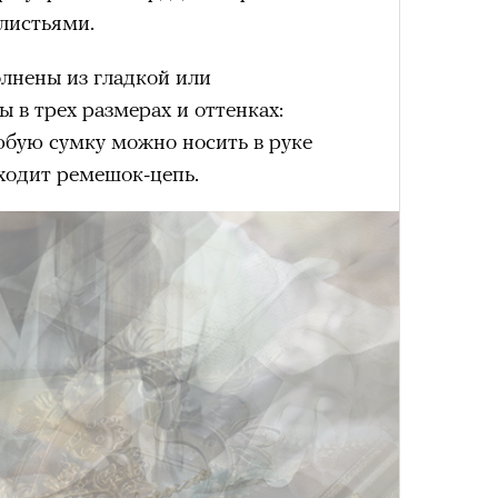
лета
листьями.
лнены из гладкой или
 в трех размерах и оттенках:
юбую сумку можно носить в руке
ходит ремешок-цепь.
100 л
косме