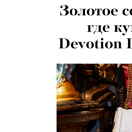
Золотое с
где к
Devotion