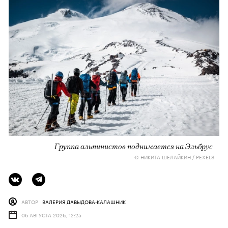
Группа альпинистов поднимается на Эльбрус
© НИКИТА ШЕЛАЙКИН / PEXELS
АВТОР
ВАЛЕРИЯ ДАВЫДОВА-КАЛАШНИК
06 АВГУСТА 2026, 12:25