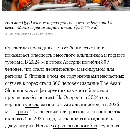
Нирмал Пурджа после рекордного восхождения на 14
высочайших вершин мира. Катманду, 2019 год
© NAVESH CHITRAKAR / REUTERS
Статистика последних лет особенно отчетливо
показывает опасность высотного альпинизма и горного
туризма. В 2024-м в горах Австрии
погибли
309
человек, что стало десятилетним максимумом для
региона. В Японии в том же году жертвами несчастных
случаев в горах
стали
300 человек (издание The Asahi
Shimbun классифицирует их как «погибших или
пропавших без вести»). На Эвересте в 2024 году
вершина
унесла
жизни восьми альпинистов, а в 2025-
м —
троих
. Трагическим для российского сообщества
стал октябрь 2024 года, когда при восхождении на
Дхаулагири в Непале
сорвалась и погибла
группа из