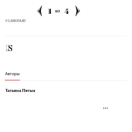
1
4
из
© LAMODA.RU
Авторы
Татьяна Пятых