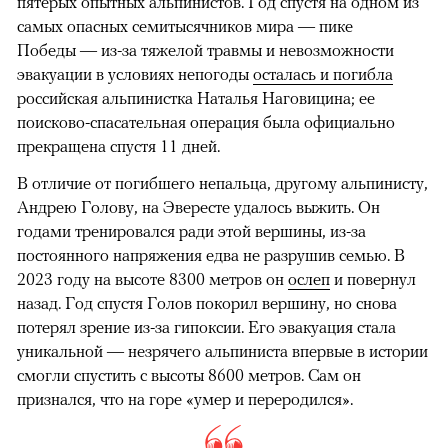
пятерых опытных альпинистов. Год спустя на одном из
самых опасных семитысячников мира — пике
Победы — из-за тяжелой травмы и невозможности
эвакуации в условиях непогоды
осталась и погибла
российская альпинистка Наталья Наговицина; ее
поисково-спасательная операция была официально
прекращена спустя 11 дней.
В отличие от погибшего непальца, другому альпинисту,
Андрею Голову, на Эвересте удалось выжить. Он
годами тренировался ради этой вершины, из-за
постоянного напряжения едва не разрушив семью. В
2023 году на высоте 8300 метров он
ослеп
и повернул
назад. Год спустя Голов покорил вершину, но снова
потерял зрение из-за гипоксии. Его эвакуация стала
уникальной — незрячего альпиниста впервые в истории
смогли спустить с высоты 8600 метров. Сам он
признался, что на горе «умер и переродился».