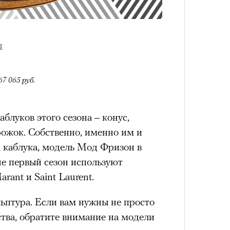
.
4 кол
пропу
67 065 руб.
блуков этого сезона – конус,
жок. Собственно, именно им и
а каблука, модель Мод Фризон в
не первый сезон используют
rant и Saint Laurent.
ьптура. Если вам нужны не просто
Карго
ства, обратите внимание на модели
ткани