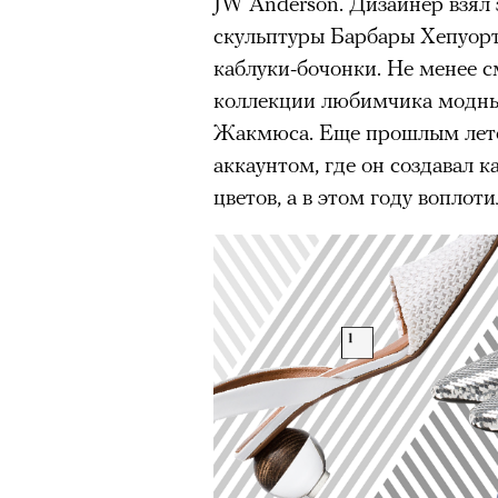
JW Anderson. Дизайнер взял 
скульптуры Барбары Хепуорт
каблуки-бочонки. Не менее 
коллекции любимчика модны
Жакмюса. Еще прошлым летом
аккаунтом, где он создавал ка
цветов, а в этом году воплот