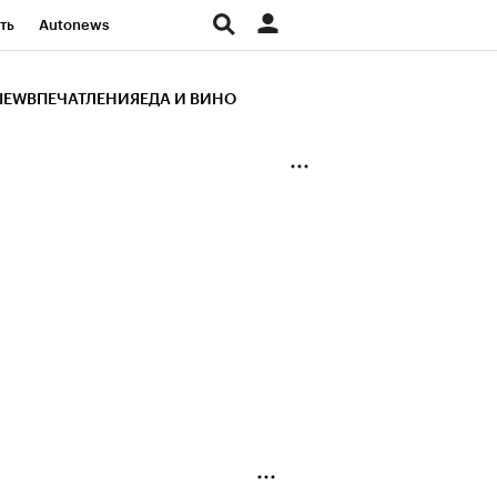
ть
Autonews
К Образование
IEW
ВПЕЧАТЛЕНИЯ
ЕДА И ВИНО
д
Стиль
Крипто
и
Франшизы
Газета
ов
Политика
ты