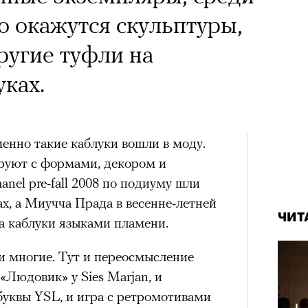
о окажутся скульптуры,
ругие туфли на
ках.
менно такие каблуки вошли в моду.
руют с формами, декором и
nel pre-fall 2008 по подиуму шли
х, а Миучча Прада в весенне-летней
ЧИТ
а каблуки языками пламени.
и многие. Тут и переосмысление
«Людовик» у Sies Marjan, и
буквы YSL, и игра с ретромотивами