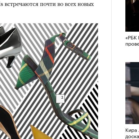
els встречаются почти во всех новых
«РБК 
пров
Кира 
доск