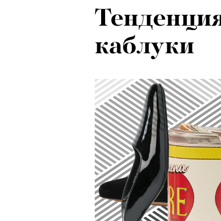
Тенденци
каблуки