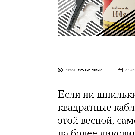
АВТОР
ТАТЬЯНА ПЯТЫХ
04 АП
Если ни шпильки
квадратные кабл
этой весной, са
на более дикови