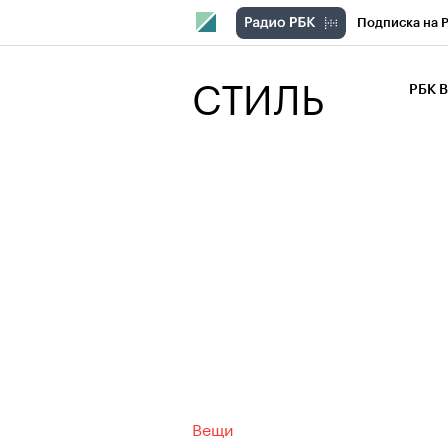
Подписка на 
РБК Компани
СТИЛЬ
РБК 
РБК Курсы
РБК Бизнес-с
Спецпроекты
Экономика
Вещи