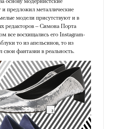
за основу модернистские
лета
 и предложил металлические
смелые модели присутствуют и в
х редакторов – Симона Порта
 все восхищались его Instagram-
блуки то из апельсинов, то из
ил свои фантазии в реальность.
100 л
косме