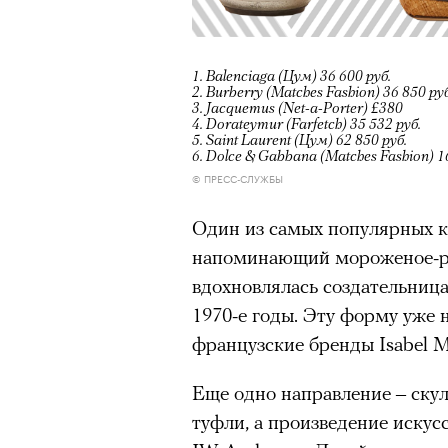
1. Balenciaga (Цум) 36 600 руб.
2. Burberry (Matches Fashion) 36 850 руб
3. Jacquemus (Net-a-Porter) £380
4. Dorateymur (Farfetch) 35 532 руб.
5. Saint Laurent (Цум) 62 850 руб.
6. Dolce & Gabbana (Matches Fashion) 1
© ПРЕСС-СЛУЖБЫ
Один из самых популярных ка
напоминающий мороженое-ро
вдохновлялась создательниц
1970-е годы. Эту форму уже 
французские бренды Isabel Ma
Еще одно направление – скул
туфли, а произведение искус