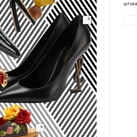
штук
Сможе
отвеч