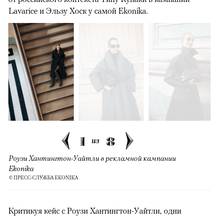
Lavarice и Эльзу Хоск у самой Ekonika.
1
8
из
Роузи Хантингтон-Уайтли в рекламной кампании
Ekonika
© ПРЕСС-СЛУЖБА EKONIKA
Критикуя кейс с Роузи Хантингтон-Уайтли, одни