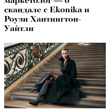
маркетолог — о
скандале с Ekonika и
Роузи Хантингтон-
Уайтли