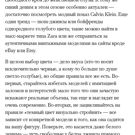
синий деним в этом сезоне особенно актуален —
достаточно посмотреть модный показ Calvin Klein. Еще
один тренд — mom-джинсы или бойфренды
однородного голубого цвета; такие можно найти в
масс-маркете типа Zara или же отправиться за
аутентичными винтажными моделями на сайты вроде
eBay или Etsy.
В целом выбор цвета — дело вкуса (кто-то носит
исключительно черные, а кому-то больше по душе
светло-голубые), но общие правила все же есть. Во-
первых, старайтесь избегать моделей с имитацией
заломов и потертостей: мало того что они зачастую
искажают реальные объемы, так еще и выглядят не
очень современно. Во-вторых, не зацикливайтесь на
правиле «темный цвет визуально стройнит» — все
зависит от конкретной модели и того, как она садится
на вашу фигуру. Поверьте, это касается даже белого
денима — чуть свободные у бедра джинсы прямого